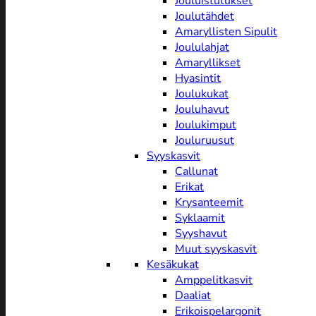
Jouluistutukset
Joulutähdet
Amaryllisten Sipulit
Joululahjat
Amaryllikset
Hyasintit
Joulukukat
Jouluhavut
Joulukimput
Jouluruusut
Syyskasvit
Callunat
Erikat
Krysanteemit
Syklaamit
Syyshavut
Muut syyskasvit
Kesäkukat
Amppelitkasvit
Daaliat
Erikoispelargonit