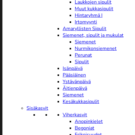
Laukkojen sipulit
Muut kukkasipulit
Hintaryhmä I
Irtomyynti
Amaryllisten Sipulit
Siemenet, sipulit ja mukulat
Siemenet
Nurmikonsiemenet
Perunat
Sipulit
Isänpäivä
Pääsiäinen
Ystävänpäivä
Äitienpäivä
Siemenet
Kesäkukkasipulit
Sisäkasvit
Viherkasvit
Anopinkielet
Begoniat
Erikoisuudet