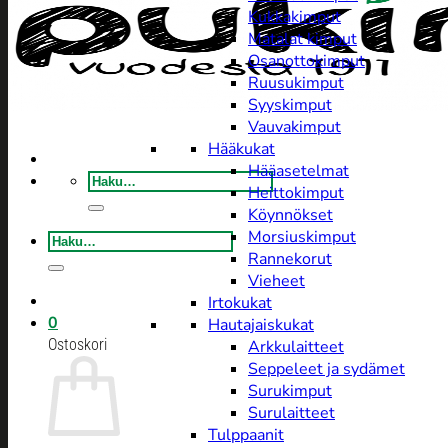
Kukkakimput
Matalat kimput
Osanottokimput
Ruusukimput
Syyskimput
Vauvakimput
Hääkukat
Hääasetelmat
Etsi:
Heittokimput
Köynnökset
Morsiuskimput
Etsi:
Rannekorut
Vieheet
Irtokukat
0
Hautajaiskukat
Ostoskori
Arkkulaitteet
Seppeleet ja sydämet
Surukimput
Surulaitteet
Tulppaanit