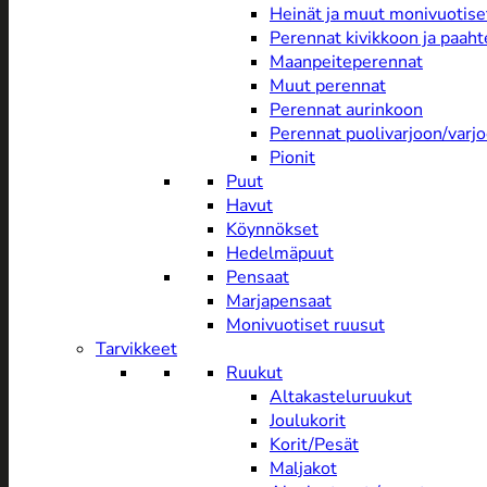
Heinät ja muut monivuotise
Perennat kivikkoon ja paah
Maanpeiteperennat
Muut perennat
Perennat aurinkoon
Perennat puolivarjoon/varj
Pionit
Puut
Havut
Köynnökset
Hedelmäpuut
Pensaat
Marjapensaat
Monivuotiset ruusut
Tarvikkeet
Ruukut
Altakasteluruukut
Joulukorit
Korit/Pesät
Maljakot