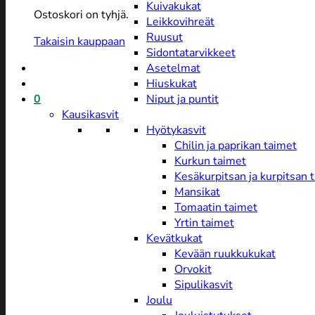
Kuivakukat
Ostoskori on tyhjä.
Leikkovihreät
Ruusut
Takaisin kauppaan
Sidontatarvikkeet
Asetelmat
Hiuskukat
0
Niput ja puntit
Kausikasvit
Hyötykasvit
Chilin ja paprikan taimet
Kurkun taimet
Kesäkurpitsan ja kurpitsan 
Mansikat
Tomaatin taimet
Yrtin taimet
Kevätkukat
Kevään ruukkukukat
Orvokit
Sipulikasvit
Joulu