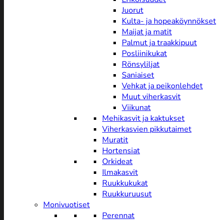
Juorut
Kulta- ja hopeaköynnökset
Maijat ja matit
Palmut ja traakkipuut
Posliinikukat
Rönsyliljat
Saniaiset
Vehkat ja peikonlehdet
Muut viherkasvit
Viikunat
Mehikasvit ja kaktukset
Viherkasvien pikkutaimet
Muratit
Hortensiat
Orkideat
Ilmakasvit
Ruukkukukat
Ruukkuruusut
Monivuotiset
Perennat