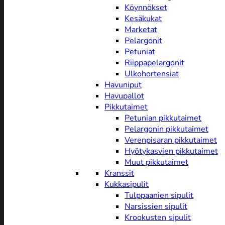
Köynnökset
Kesäkukat
Marketat
Pelargonit
Petuniat
Riippapelargonit
Ulkohortensiat
Havuniput
Havupallot
Pikkutaimet
Petunian pikkutaimet
Pelargonin pikkutaimet
Verenpisaran pikkutaimet
Hyötykasvien pikkutaimet
Muut pikkutaimet
Kranssit
Kukkasipulit
Tulppaanien sipulit
Narsissien sipulit
Krookusten sipulit