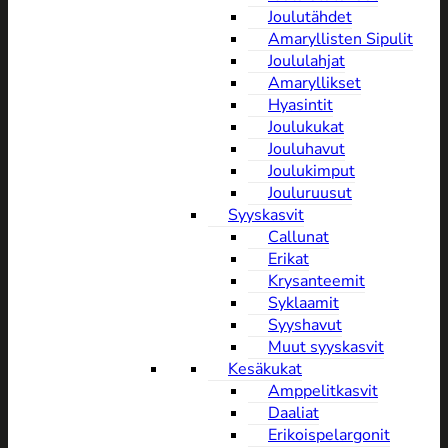
Joulutähdet
Amaryllisten Sipulit
Joululahjat
Amaryllikset
Hyasintit
Joulukukat
Jouluhavut
Joulukimput
Jouluruusut
Syyskasvit
Callunat
Erikat
Krysanteemit
Syklaamit
Syyshavut
Muut syyskasvit
Kesäkukat
Amppelitkasvit
Daaliat
Erikoispelargonit