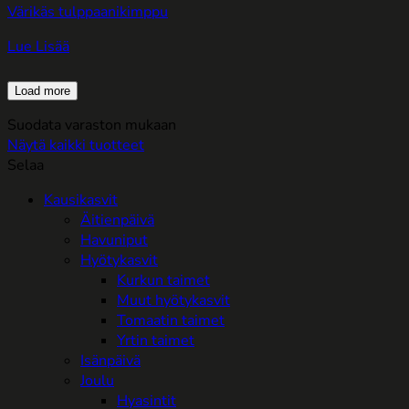
Värikäs tulppaanikimppu
Lue Lisää
Load more
Suodata varaston mukaan
Näytä kaikki tuotteet
Selaa
Kausikasvit
Äitienpäivä
Havuniput
Hyötykasvit
Kurkun taimet
Muut hyötykasvit
Tomaatin taimet
Yrtin taimet
Isänpäivä
Joulu
Hyasintit