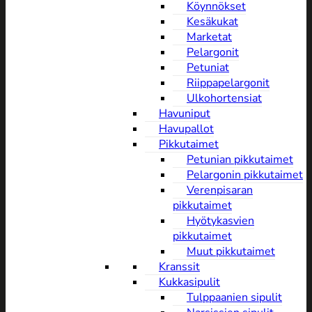
Köynnökset
Kesäkukat
Marketat
Pelargonit
Petuniat
Riippapelargonit
Ulkohortensiat
Havuniput
Havupallot
Pikkutaimet
Petunian pikkutaimet
Pelargonin pikkutaimet
Verenpisaran
pikkutaimet
Hyötykasvien
pikkutaimet
Muut pikkutaimet
Kranssit
Kukkasipulit
Tulppaanien sipulit