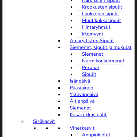
Narsissien sipulit
Krookusten sipulit
Laukkojen sipulit
Muut kukkasipulit
Hintaryhmä I
Irtomyynti
Amaryllisten Sipulit
Siemenet, sipulit ja mukulat
Siemenet
Nurmikonsiemenet
Perunat
Sipulit
Isänpäivä
Pääsiäinen
Ystävänpäivä
Äitienpäivä
Siemenet
Kesäkukkasipulit
Sisäkasvit
Viherkasvit
Anopinkielet