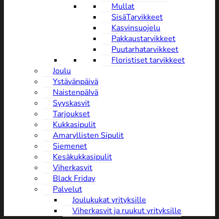
Mullat
SisäTarvikkeet
Kasvinsuojelu
Pakkaustarvikkeet
Puutarhatarvikkeet
Floristiset tarvikkeet
Joulu
Ystävänpäivä
NaistenpäIvä
Syyskasvit
Tarjoukset
Kukkasipulit
Amaryllisten Sipulit
Siemenet
Kesäkukkasipulit
Viherkasvit
Black Friday
Palvelut
Joulukukat yrityksille
Viherkasvit ja ruukut yrityksille