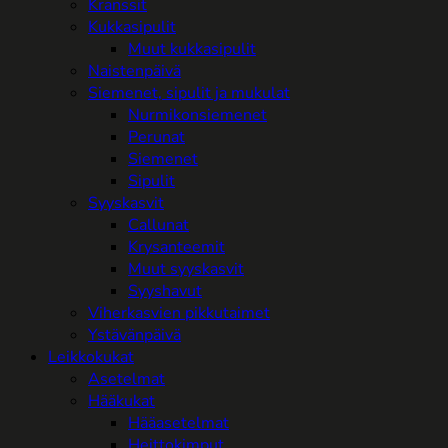
Kranssit
Kukkasipulit
Muut kukkasipulit
Naistenpäivä
Siemenet, sipulit ja mukulat
Nurmikonsiemenet
Perunat
Siemenet
Sipulit
Syyskasvit
Callunat
Krysanteemit
Muut syyskasvit
Syyshavut
Viherkasvien pikkutaimet
Ystävänpäivä
Leikkokukat
Asetelmat
Hääkukat
Hääasetelmat
Heittokimput