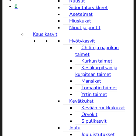
Ruusut
0
Sidontatarvikkeet
Asetelmat
Hiuskukat
Niput ja puntit
Kausikasvit
Hyötykasvit
Chilin ja paprikan
taimet
Kurkun taimet
Kesäkurpitsan ja
kurpitsan taimet
Mansikat
Tomaatin taimet
Yrtin taimet
Kevätkukat
Kevään ruukkukukat
Orvokit
Sipulikasvit
Joulu
Jouluistutukset