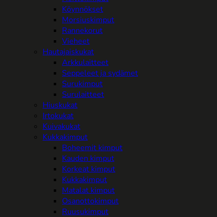
Köynnökset
Morsiuskimput
Rannekorut
Vieheet
Hautajaiskukat
Arkkulaitteet
Seppeleet ja sydämet
Surukimput
Surulaitteet
Hiuskukat
Irtokukat
Kuivakukat
Kukkakimput
Boheemit kimput
Kauden kimput
Korkeat kimput
Kukkakimput
Matalat kimput
Osanottokimput
Ruusukimput