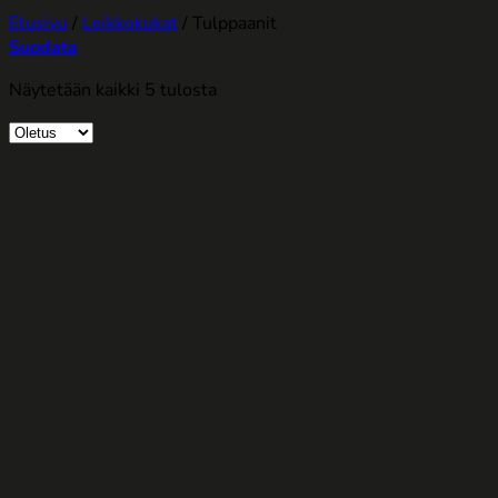
Etusivu
/
Leikkokukat
/
Tulppaanit
Suodata
Näytetään kaikki 5 tulosta