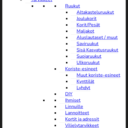
Ruukut
Altakasteluruukut
Joulukorit
Korit/Pesät
Maljakot
Aluslautaset / muut
Saviruukut
Sisä Kasvatusruukut
Suojaruukut
Ulkoruukut
Koriste-esineet
Muut koriste-esineet
Kynttilät
Lyhdyt
DIY
Ihmiset
Linnuille
Lannoitteet
Kortit ja adressit
Viljelytarvikkeet