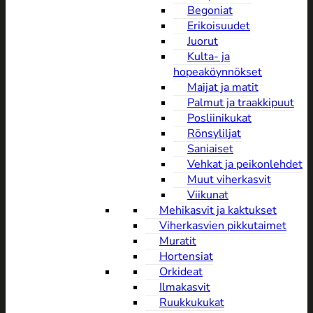
Begoniat
Erikoisuudet
Juorut
Kulta- ja
hopeaköynnökset
Maijat ja matit
Palmut ja traakkipuut
Posliinikukat
Rönsyliljat
Saniaiset
Vehkat ja peikonlehdet
Muut viherkasvit
Viikunat
Mehikasvit ja kaktukset
Viherkasvien pikkutaimet
Muratit
Hortensiat
Orkideat
Ilmakasvit
Ruukkukukat