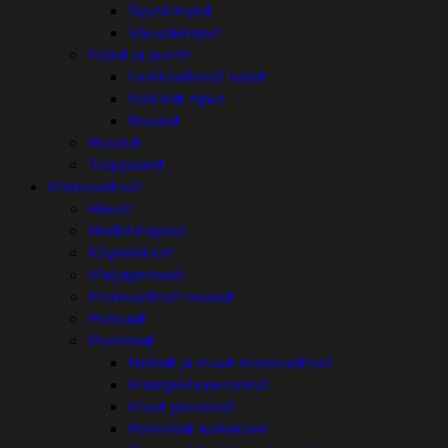
Syyskimput
Vauvakimput
Niput ja puntit
Leikkovihreät niput
Neilikat niput
Ruusut
Ruusut
Tulppaanit
Monivuotiset
Havut
Hedelmäpuut
Köynnökset
Marjapensaat
Monivuotiset ruusut
Pensaat
Perennat
Heinät ja muut monivuotiset
Maanpeiteperennat
Muut perennat
Perennat aurinkoon