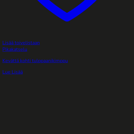
Lisää toivelistaan
Pikakatselu
Kevättä kohti tulppaanikimppu
Lue Lisää