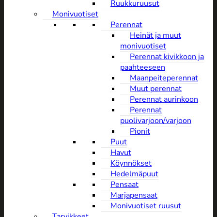
Ruukkuruusut
Monivuotiset
Perennat
Heinät ja muut
monivuotiset
Perennat kivikkoon ja
paahteeseen
Maanpeiteperennat
Muut perennat
Perennat aurinkoon
Perennat
puolivarjoon/varjoon
Pionit
Puut
Havut
Köynnökset
Hedelmäpuut
Pensaat
Marjapensaat
Monivuotiset ruusut
Tarvikkeet