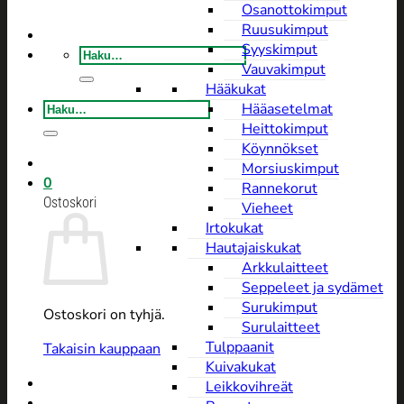
Osanottokimput
Ruusukimput
Syyskimput
Etsi:
Vauvakimput
Hääkukat
Etsi:
Hääasetelmat
Heittokimput
Köynnökset
Morsiuskimput
0
Rannekorut
Ostoskori
Vieheet
Irtokukat
Hautajaiskukat
Arkkulaitteet
Seppeleet ja sydämet
Surukimput
Ostoskori on tyhjä.
Surulaitteet
Tulppaanit
Takaisin kauppaan
Kuivakukat
Leikkovihreät