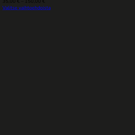
Hintaluokka:
35,00
€
–
150,00
€
35,00 €
Valitse vaihtoehdoista
Tällä
-
tuotteella
150,00 €
on
useampi
muunnelma.
Voit
tehdä
valinnat
tuotteen
sivulla.