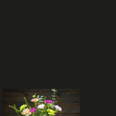
Voit
tehdä
valinnat
tuotteen
sivulla.