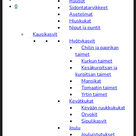
Ruusut
0
Sidontatarvikkeet
Asetelmat
Hiuskukat
Niput ja puntit
Kausikasvit
Hyötykasvit
Chilin ja paprikan
taimet
Kurkun taimet
Kesäkurpitsan ja
kurpitsan taimet
Mansikat
Tomaatin taimet
Yrtin taimet
Kevätkukat
Kevään ruukkukukat
Orvokit
Sipulikasvit
Joulu
Jouluistutukset