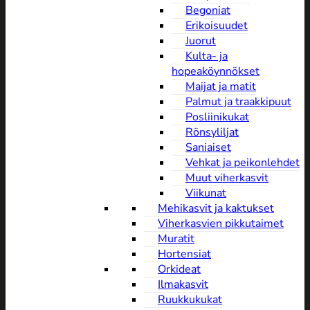
Begoniat
Erikoisuudet
Juorut
Kulta- ja
hopeaköynnökset
Maijat ja matit
Palmut ja traakkipuut
Posliinikukat
Rönsyliljat
Saniaiset
Vehkat ja peikonlehdet
Muut viherkasvit
Viikunat
Mehikasvit ja kaktukset
Viherkasvien pikkutaimet
Muratit
Hortensiat
Orkideat
Ilmakasvit
Ruukkukukat