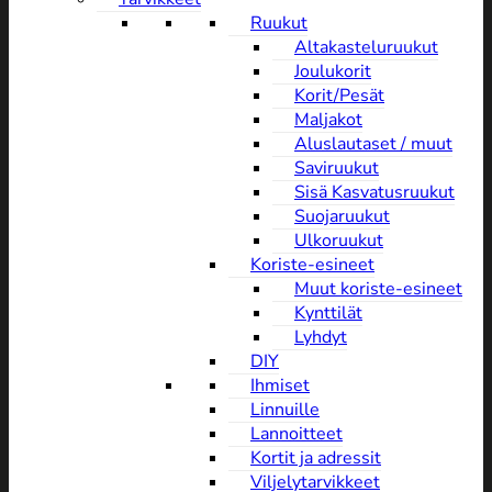
Ruukut
Altakasteluruukut
Joulukorit
Korit/Pesät
Maljakot
Aluslautaset / muut
Saviruukut
Sisä Kasvatusruukut
Suojaruukut
Ulkoruukut
Koriste-esineet
Muut koriste-esineet
Kynttilät
Lyhdyt
DIY
Ihmiset
Linnuille
Lannoitteet
Kortit ja adressit
Viljelytarvikkeet