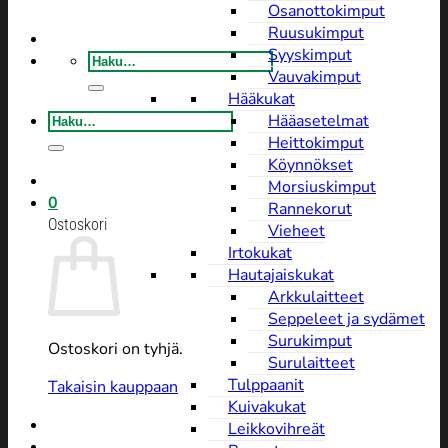
Osanottokimput
Ruusukimput
Syyskimput
Etsi:
Vauvakimput
Hääkukat
Etsi:
Hääasetelmat
Heittokimput
Köynnökset
Morsiuskimput
0
Rannekorut
Ostoskori
Vieheet
Irtokukat
Hautajaiskukat
Arkkulaitteet
Seppeleet ja sydämet
Surukimput
Ostoskori on tyhjä.
Surulaitteet
Tulppaanit
Takaisin kauppaan
Kuivakukat
Leikkovihreät