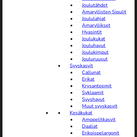
Joulutähdet
Amaryllisten Sipulit
Joululahjat
Amaryllikset
Hyasintit
Joulukukat
Jouluhavut
Joulukimput
Jouluruusut
Syyskasvit
Callunat
Erikat
Krysanteemit
Syklaamit
Syyshavut
Muut syyskasvit
Kesäkukat
Amppelitkasvit
Daaliat
Erikoispelargonit