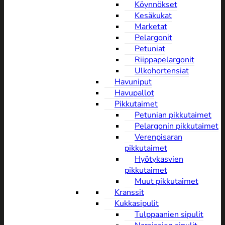
Köynnökset
Kesäkukat
Marketat
Pelargonit
Petuniat
Riippapelargonit
Ulkohortensiat
Havuniput
Havupallot
Pikkutaimet
Petunian pikkutaimet
Pelargonin pikkutaimet
Verenpisaran
pikkutaimet
Hyötykasvien
pikkutaimet
Muut pikkutaimet
Kranssit
Kukkasipulit
Tulppaanien sipulit