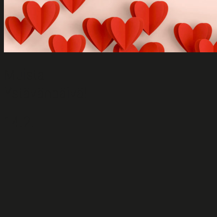
Muista
Ystävänpäivä!
14.2.