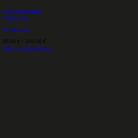
Lisää toivelistaan
Pikakatselu
Kevään enne
Hintaluokka:
35,00
€
–
150,00
€
35,00 €
Valitse vaihtoehdoista
Tällä
-
tuotteella
150,00 €
on
useampi
muunnelma.
Voit
tehdä
valinnat
tuotteen
sivulla.