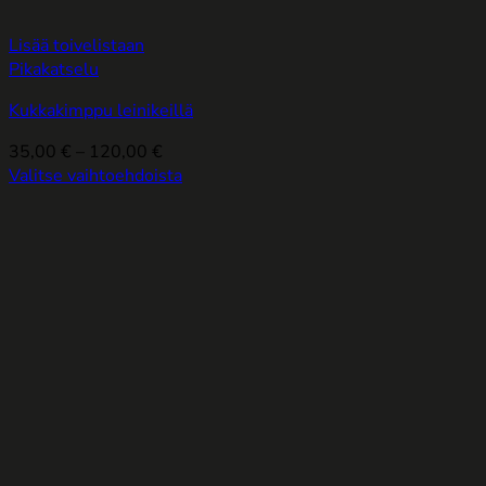
Lisää toivelistaan
Pikakatselu
Kukkakimppu leinikeillä
Hintaluokka:
35,00
€
–
120,00
€
35,00 €
Valitse vaihtoehdoista
Tällä
-
tuotteella
120,00 €
on
useampi
muunnelma.
Voit
tehdä
valinnat
tuotteen
sivulla.