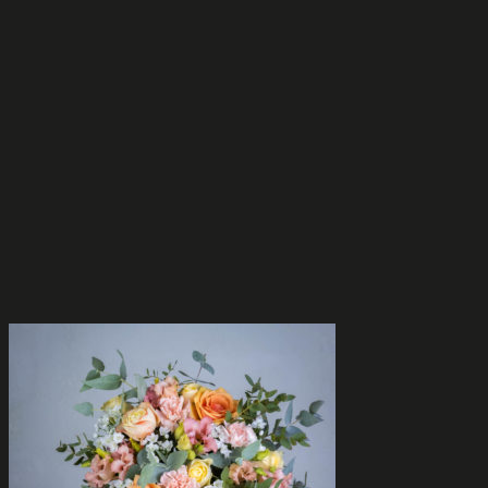
valinnat
tuotteen
sivulla.