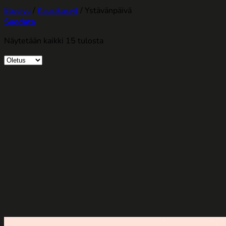
Etusivu
/
Kausikasvit
/
Ystävänpäivä
Suodata
Näytetään kaikki 15 tulosta