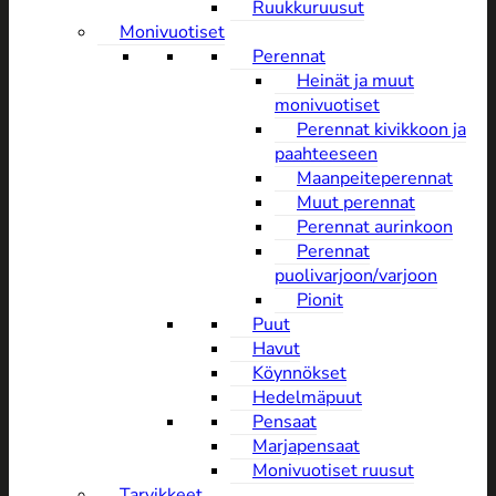
Ruukkuruusut
Monivuotiset
Perennat
Heinät ja muut
monivuotiset
Perennat kivikkoon ja
paahteeseen
Maanpeiteperennat
Muut perennat
Perennat aurinkoon
Perennat
puolivarjoon/varjoon
Pionit
Puut
Havut
Köynnökset
Hedelmäpuut
Pensaat
Marjapensaat
Monivuotiset ruusut
Tarvikkeet