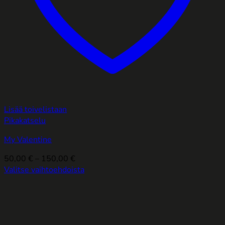
Lisää toivelistaan
Pikakatselu
My Valentine
Hintaluokka:
50,00
€
–
150,00
€
50,00 €
Valitse vaihtoehdoista
Tällä
-
tuotteella
150,00 €
on
useampi
muunnelma.