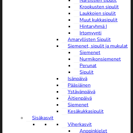
Narsissien sipulit
Krookusten sipulit
Laukkojen sipulit
Muut kukkasipulit
Hintaryhmä I
Irtomyynti
Amaryllisten Sipulit
Siemenet, sipulit ja mukulat
Siemenet
Nurmikonsiemenet
Perunat
Sipulit
Isänpäivä
Pääsiäinen
Ystävänpäivä
Äitienpäivä
Siemenet
Kesäkukkasipulit
Sisäkasvit
Viherkasvit
Anopinkielet