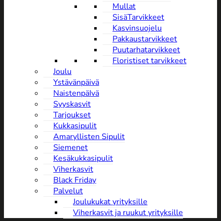
Mullat
SisäTarvikkeet
Kasvinsuojelu
Pakkaustarvikkeet
Puutarhatarvikkeet
Floristiset tarvikkeet
Joulu
Ystävänpäivä
NaistenpäIvä
Syyskasvit
Tarjoukset
Kukkasipulit
Amaryllisten Sipulit
Siemenet
Kesäkukkasipulit
Viherkasvit
Black Friday
Palvelut
Joulukukat yrityksille
Viherkasvit ja ruukut yrityksille