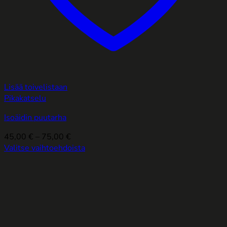
Lisää toivelistaan
Pikakatselu
Isoäidin puutarha
Hintaluokka:
45,00
€
–
75,00
€
45,00 €
Valitse vaihtoehdoista
Tällä
-
tuotteella
75,00 €
on
useampi
muunnelma.
Voit
tehdä