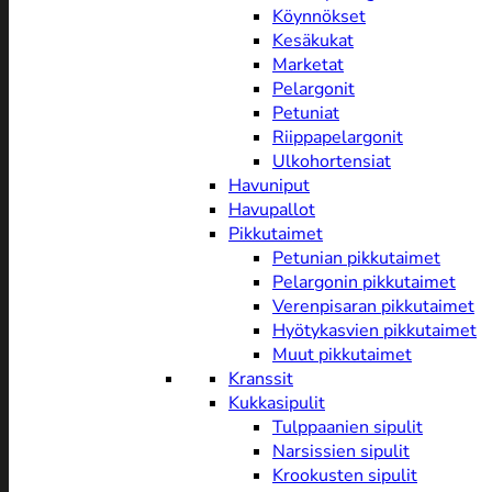
Köynnökset
Kesäkukat
Marketat
Pelargonit
Petuniat
Riippapelargonit
Ulkohortensiat
Havuniput
Havupallot
Pikkutaimet
Petunian pikkutaimet
Pelargonin pikkutaimet
Verenpisaran pikkutaimet
Hyötykasvien pikkutaimet
Muut pikkutaimet
Kranssit
Kukkasipulit
Tulppaanien sipulit
Narsissien sipulit
Krookusten sipulit