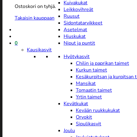
Kuivakukat
Ostoskori on tyhjä.
Leikkovihreät
Ruusut
Takaisin kauppaan
Sidontatarvikkeet
Asetelmat
Hiuskukat
0
Niput ja puntit
Kausikasvit
Hyötykasvit
Chilin ja paprikan taimet
Kurkun taimet
Kesäkurpitsan ja kurpitsan 
Mansikat
Tomaatin taimet
Yrtin taimet
Kevätkukat
Kevään ruukkukukat
Orvokit
Sipulikasvit
Joulu