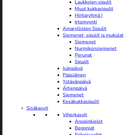
Laukkojen sipulit
Muut kukkasipulit
Hintaryhmä I
Irtomyynti
Amaryllisten Sipulit
Siemenet, sipulit ja mukulat
Siemenet
Nurmikonsiemenet
Perunat
Sipulit
Isänpäivä
Pääsiäinen
Ystävänpäivä
Äitienpäivä
Siemenet
Kesäkukkasipulit
Sisäkasvit
Viherkasvit
Anopinkielet
Begoniat
Erikoisuudet