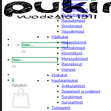
Kukkakimput
Matalat kimput
Osanottokimput
Ruusukimput
Syyskimput
Vauvakimput
Hääkukat
Hääasetelmat
Etsi:
Heittokimput
Köynnökset
Morsiuskimput
Etsi:
Rannekorut
Vieheet
Irtokukat
0
Hautajaiskukat
Ostoskori
Arkkulaitteet
Seppeleet ja sydämet
Surukimput
Surulaitteet
Tulppaanit