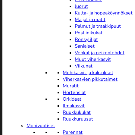
Juorut
Kulta- ja hopeaköynnökset
Maijat ja matit
Palmut ja traakkipuut
Posliinikukat
Rönsyliljat
Saniaiset
Vehkat ja peikonlehdet
Muut viherkasvit
Viikunat
Mehikasvit ja kaktukset
Viherkasvien pikkutaimet
Muratit
Hortensiat
Orkideat
Ilmakasvit
Ruukkukukat
Ruukkuruusut
Monivuotiset
Perennat