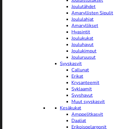
Jouluistutukset
Joulutähdet
Amaryllisten Sipulit
Joululahjat
Amaryllikset
Hyasintit
Joulukukat
Jouluhavut
Joulukimput
Jouluruusut
Syyskasvit
Callunat
Erikat
Krysanteemit
Syklaamit
Syyshavut
Muut syyskasvit
Kesäkukat
Amppelitkasvit
Daaliat
Erikoispelargonit