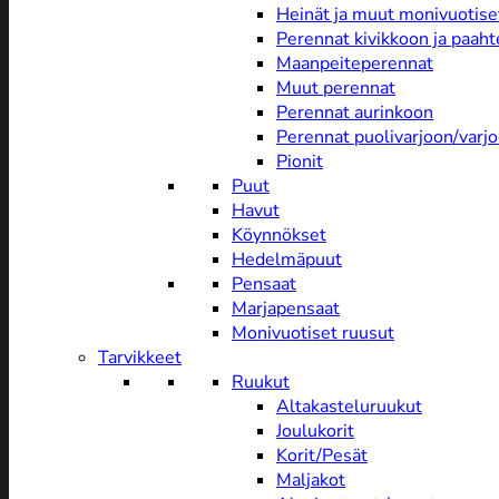
Heinät ja muut monivuotise
Perennat kivikkoon ja paah
Maanpeiteperennat
Muut perennat
Perennat aurinkoon
Perennat puolivarjoon/varj
Pionit
Puut
Havut
Köynnökset
Hedelmäpuut
Pensaat
Marjapensaat
Monivuotiset ruusut
Tarvikkeet
Ruukut
Altakasteluruukut
Joulukorit
Korit/Pesät
Maljakot