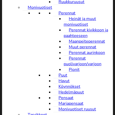
Ruukkuruusut
Monivuotiset
Perennat
Heinät ja muut
monivuotiset
Perennat kivikkoon ja
paahteeseen
Maanpeiteperennat
Muut perennat
Perennat aurinkoon
Perennat
puolivarjoon/varjoon
Pionit
Puut
Havut
Köynnökset
Hedelmäpuut
Pensaat
Marjapensaat
Monivuotiset ruusut
Tarvikkeet