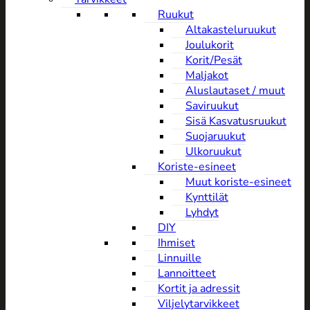
Ruukut
Altakasteluruukut
Joulukorit
Korit/Pesät
Maljakot
Aluslautaset / muut
Saviruukut
Sisä Kasvatusruukut
Suojaruukut
Ulkoruukut
Koriste-esineet
Muut koriste-esineet
Kynttilät
Lyhdyt
DIY
Ihmiset
Linnuille
Lannoitteet
Kortit ja adressit
Viljelytarvikkeet