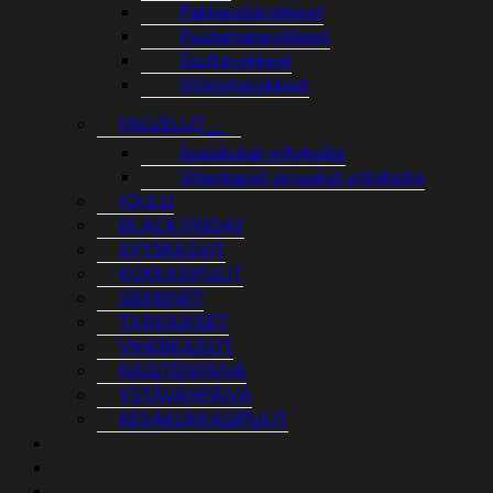
Pakkaustarvikkeet
Puutarhatarvikkeet
Sisätarvikkeet
Viljelytarvikkeet
PALVELUT
Joulukukat yrityksille
Viherkasvit ja ruukut yrityksille
JOULU
BLACK FRIDAY
SYYSKASVIT
KUKKASIPULIT
SIEMENET
TARJOUKSET
VIHERKASVIT
NAISTENPÄIVÄ
YSTÄVÄNPÄIVÄ
KESÄKUKKASIPULIT
Myymälät
Meistä
Ota yhteyttä