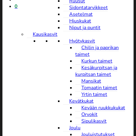
Ruusut
0
Sidontatarvikkeet
Asetelmat
Hiuskukat
Niput ja puntit
Kausikasvit
Hyötykasvit
Chilin ja paprikan
taimet
Kurkun taimet
Kesäkurpitsan ja
kurpitsan taimet
Mansikat
Tomaatin taimet
Yrtin taimet
Kevätkukat
Kevään ruukkukukat
Orvokit
Sipulikasvit
Joulu
Jouluistutukset