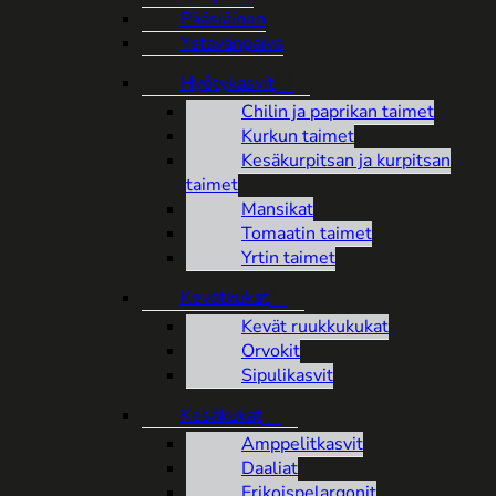
Pääsiäinen
Ystävänpäivä
Hyötykasvit
Chilin ja paprikan taimet
Kurkun taimet
Kesäkurpitsan ja kurpitsan
taimet
Mansikat
Tomaatin taimet
Yrtin taimet
Kevätkukat
Kevät ruukkukukat
Orvokit
Sipulikasvit
Kesäkukat
Amppelitkasvit
Daaliat
Erikoispelargonit