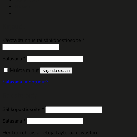
Historia
Kirjaudu
Vaaditaan
Käyttäjätunnus tai sähköpostiosoite
*
Vaaditaan
Salasana
*
Muista minut
Kirjaudu sisään
Salasana unohtunut?
Rekisteröidy
Vaaditaan
Sähköpostiosoite
*
Vaaditaan
Salasana
*
Henkilökohtaisia tietoja käytetään sivuston