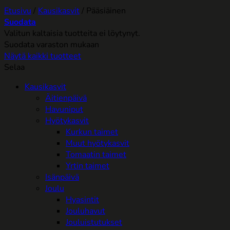
Etusivu
/
Kausikasvit
/
Pääsiäinen
Suodata
Valitun kaltaisia tuotteita ei löytynyt.
Suodata varaston mukaan
Näytä kaikki tuotteet
Selaa
Kausikasvit
Äitienpäivä
Havuniput
Hyötykasvit
Kurkun taimet
Muut hyötykasvit
Tomaatin taimet
Yrtin taimet
Isänpäivä
Joulu
Hyasintit
Jouluhavut
Jouluistutukset