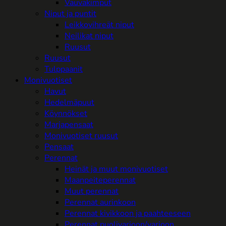
Vauvakimput
Niput ja puntit
Leikkovihreät niput
Neilikat niput
Ruusut
Ruusut
Tulppaanit
Monivuotiset
Havut
Hedelmäpuut
Köynnökset
Marjapensaat
Monivuotiset ruusut
Pensaat
Perennat
Heinät ja muut monivuotiset
Maanpeiteperennat
Muut perennat
Perennat aurinkoon
Perennat kivikkoon ja paahteeseen
Perennat puolivarjoon/varjoon