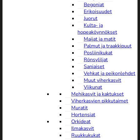
Begoniat
Erikoisuudet
Juorut
Kulta- ja
hopeaköynnökset
Maijat ja matit
Palmut ja traakkipuut
Posliinikukat
Rönsyliljat
Saniaiset
Vehkat ja peikonlehdet
Muut viherkasvit
Viikunat
Mehikasvit ja kaktukset
Viherkasvien pikkutaimet
Muratit
Hortensiat
Orkideat
Ilmakasvit
Ruukkukukat