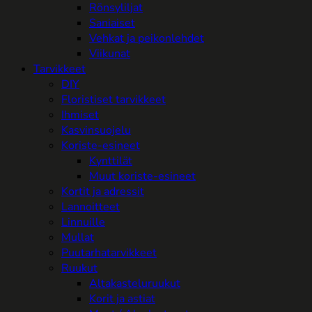
Rönsyliljat
Saniaiset
Vehkat ja peikonlehdet
Viikunat
Tarvikkeet
DIY
Floristiset tarvikkeet
Ihmiset
Kasvinsuojelu
Koriste-esineet
Kynttilät
Muut koriste-esineet
Kortit ja adressit
Lannoitteet
Linnuille
Mullat
Puutarhatarvikkeet
Ruukut
Altakasteluruukut
Korit ja astiat