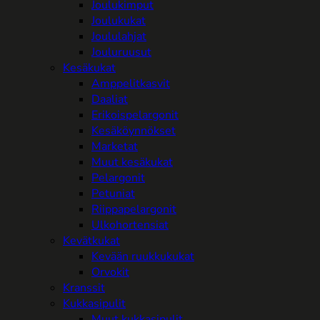
Joulukimput
Joulukukat
Joululahjat
Jouluruusut
Kesäkukat
Amppelitkasvit
Daaliat
Erikoispelargonit
Kesäköynnökset
Marketat
Muut kesäkukat
Pelargonit
Petuniat
Riippapelargonit
Ulkohortensiat
Kevätkukat
Kevään ruukkukukat
Orvokit
Kranssit
Kukkasipulit
Muut kukkasipulit