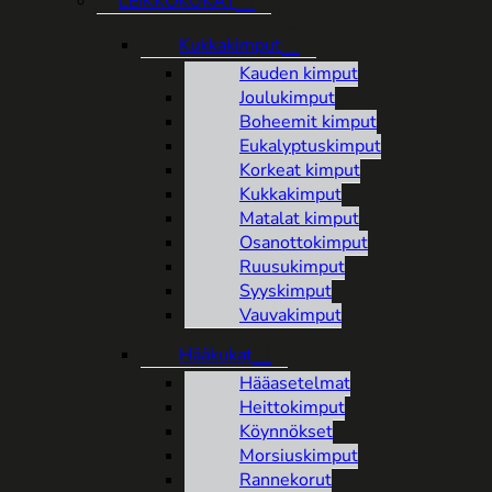
LEIKKOKUKAT
Kukkakimput
Kauden kimput
Joulukimput
Boheemit kimput
Eukalyptuskimput
Korkeat kimput
Kukkakimput
Matalat kimput
Osanottokimput
Ruusukimput
Syyskimput
Vauvakimput
Hääkukat
Hääasetelmat
Heittokimput
Köynnökset
Morsiuskimput
Rannekorut