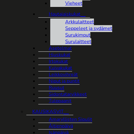
Vieheet
Hautajaiskukat
Arkkulaitteet
Seppeleet ja sydämet
Surukimput
Surulaitteet
Asetelmat
Hiuskukat
Irtokukat
Kuivakukat
Leikkovihreät
Niput ja puntit
Ruusut
Sidontatarvikkeet
Tulppaanit
KAUSIKASVIT
Amaryllisten Sipulit
Äitienpäivä
Isänpäivä