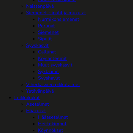
Naistenpäivä
Siemenet, sipulit ja mukulat
Nurmikonsiemenet
Perunat
Siemenet
Sipulit
Syyskasvit
Callunat
Krysanteemit
Muut syyskasvit
Syklaamit
Syyshavut
Viherkasvien pikkutaimet
Ystävänpäivä
Leikkokukat
Asetelmat
Hääkukat
Hääasetelmat
Heittokimput
Köynnökset