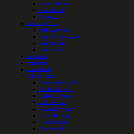
Morsiuskimput
Rannekorut
Vieheet
Hautajaiskukat
Arkkulaitteet
Seppeleet ja sydämet
Surukimput
Surulaitteet
Hiuskukat
Irtokukat
Kuivakukat
Kukkakimput
Boheemit kimput
Kauden kimput
Korkeat kimput
Kukkakimput
Matalat kimput
Osanottokimput
Ruusukimput
Syyskimput