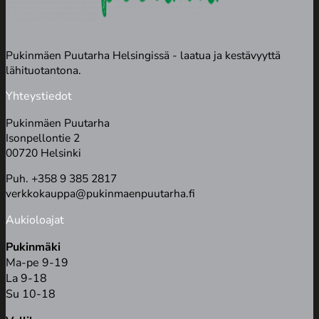
Pukinmäen Puutarha Helsingissä - laatua ja kestävyyttä
lähituotantona.
Yhteystiedot
Pukinmäen Puutarha
Isonpellontie 2
00720 Helsinki
Puh. +358 9 385 2817
verkkokauppa@pukinmaenpuutarha.fi
Aukioloajat
Pukinmäki
Ma-pe 9-19
La 9-18
Su 10-18