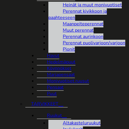
Heinät ja muut monivuotiset
Perennat kivikkoon ja
paahteeseen
Maanpeiteperennat
Muut perennat
Perennat aurinkoon
Perennat puolivarjoon/varjoon
Pionit
Havut
Hedelmäpuut
Köynnökset
Marjapensaat
Monivuotiset ruusut
Pensaat
Puut
TARVIKKEET
Ruukut
Altakasteluruukut