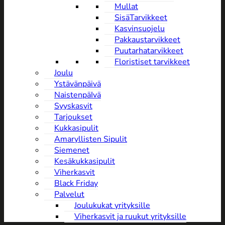
Mullat
SisäTarvikkeet
Kasvinsuojelu
Pakkaustarvikkeet
Puutarhatarvikkeet
Floristiset tarvikkeet
Joulu
Ystävänpäivä
NaistenpäIvä
Syyskasvit
Tarjoukset
Kukkasipulit
Amaryllisten Sipulit
Siemenet
Kesäkukkasipulit
Viherkasvit
Black Friday
Palvelut
Joulukukat yrityksille
Viherkasvit ja ruukut yrityksille