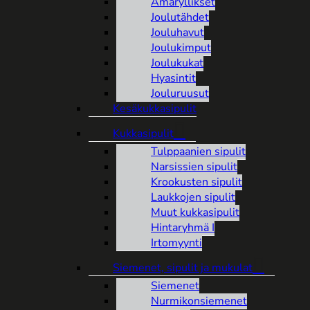
Amaryllikset
Joulutähdet
Jouluhavut
Joulukimput
Joulukukat
Hyasintit
Jouluruusut
Kesäkukkasipulit
Kukkasipulit
Tulppaanien sipulit
Narsissien sipulit
Krookusten sipulit
Laukkojen sipulit
Muut kukkasipulit
Hintaryhmä I
Irtomyynti
Siemenet, sipulit ja mukulat
Siemenet
Nurmikonsiemenet