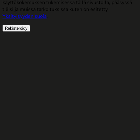
käyttökokemuksen tukemisessa tällä sivustolla, pääsyssä
tiliisi ja muissa tarkoituksissa kuten on esitetty
Yksityisyyden suoja
.
Rekisteröidy