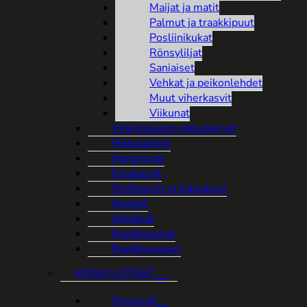
Maijat ja matit
Palmut ja traakkipuut
Posliinikukat
Rönsyliljat
Saniaiset
Vehkat ja peikonlehdet
Muut viherkasvit
Viikunat
Viherkasvien pikkutaimet
Pikkutaimet
Hortensiat
Ilmakasvit
Mehikasvit ja kaktukset
Muratit
Orkideat
Ruukkukukat
Ruukkuruusut
MONIVUOTISET
Perennat