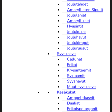
Joulutähdet
Amaryllisten Sipulit
Joululahjat
Amaryllikset
Hyasintit
Joulukukat
Jouluhavut
Joulukimput
Jouluruusut
Syyskasvit
Callunat
Erikat
Krysanteemit
Syklaamit
Syyshavut
Muut syyskasvit
Kesäkukat
Amppelitkasvit
Daaliat
Erikoispelargonit