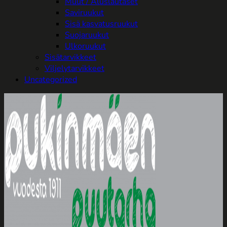
Muut / Aluslautaset
Saviruukut
Sisä kasvatusruukut
Suojaruukut
Ulkoruukut
Sisätarvikkeet
Viljelytarvikkeet
Uncategorized