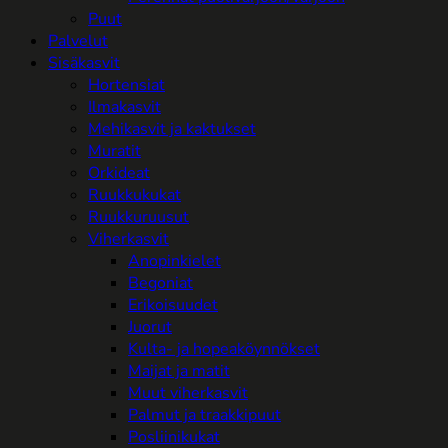
Puut
Palvelut
Sisäkasvit
Hortensiat
Ilmakasvit
Mehikasvit ja kaktukset
Muratit
Orkideat
Ruukkukukat
Ruukkuruusut
Viherkasvit
Anopinkielet
Begoniat
Erikoisuudet
Juorut
Kulta- ja hopeaköynnökset
Maijat ja matit
Muut viherkasvit
Palmut ja traakkipuut
Posliinikukat