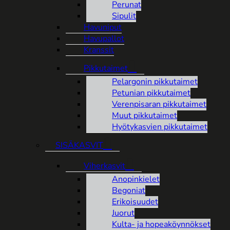
Perunat
Sipulit
Havuniput
Havupallot
Kranssit
Pikkutaimet
Pelargonin pikkutaimet
Petunian pikkutaimet
Verenpisaran pikkutaimet
Muut pikkutaimet
Hyötykasvien pikkutaimet
SISÄKASVIT
Viherkasvit
Anopinkielet
Begoniat
Erikoisuudet
Juorut
Kulta- ja hopeaköynnökset