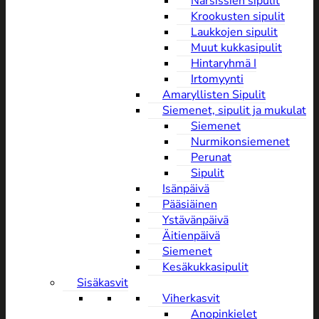
Narsissien sipulit
Krookusten sipulit
Laukkojen sipulit
Muut kukkasipulit
Hintaryhmä I
Irtomyynti
Amaryllisten Sipulit
Siemenet, sipulit ja mukulat
Siemenet
Nurmikonsiemenet
Perunat
Sipulit
Isänpäivä
Pääsiäinen
Ystävänpäivä
Äitienpäivä
Siemenet
Kesäkukkasipulit
Sisäkasvit
Viherkasvit
Anopinkielet