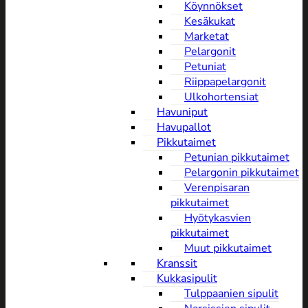
Köynnökset
Kesäkukat
Marketat
Pelargonit
Petuniat
Riippapelargonit
Ulkohortensiat
Havuniput
Havupallot
Pikkutaimet
Petunian pikkutaimet
Pelargonin pikkutaimet
Verenpisaran
pikkutaimet
Hyötykasvien
pikkutaimet
Muut pikkutaimet
Kranssit
Kukkasipulit
Tulppaanien sipulit