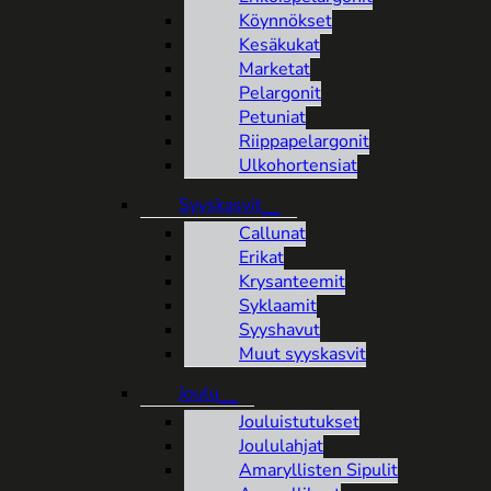
Köynnökset
Kesäkukat
Marketat
Pelargonit
Petuniat
Riippapelargonit
Ulkohortensiat
Syyskasvit
Callunat
Erikat
Krysanteemit
Syklaamit
Syyshavut
Muut syyskasvit
Joulu
Jouluistutukset
Joululahjat
Amaryllisten Sipulit