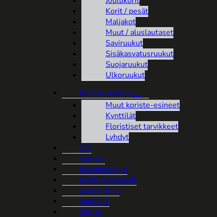
Joulukorit
Korit / pesät
Maljakot
Muut / aluslautaset
Saviruukut
Sisäkasvatusruukut
Suojaruukut
Ulkoruukut
Koriste-esineet
Muut koriste-esineet
Kynttilät
Floristiset tarvikkeet
Lyhdyt
DIY
Ihmiset
Kasvinsuojelu
Kortit ja adressit
Lannoitteet
Linnuille
Mullat