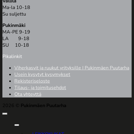
Vallila
Ma-la 10-18
Su suljettu
Pukinmäki
MA-PE 9-19
LA 9-18
SU 10-18
Pikalinkit
Viherkasvit ja ruukut yrityksille | Pukinmäen Puutarha
Usein kysytyt kysymykset
Rekisteriseloste
Tilaus- ja toimitusehdot
Ota yhteyttä
2026 ©
Pukinmäen Puutarha