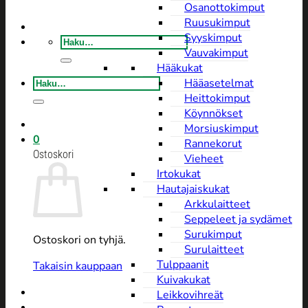
Osanottokimput
Ruusukimput
Syyskimput
Etsi:
Vauvakimput
Hääkukat
Etsi:
Hääasetelmat
Heittokimput
Köynnökset
Morsiuskimput
0
Rannekorut
Ostoskori
Vieheet
Irtokukat
Hautajaiskukat
Arkkulaitteet
Seppeleet ja sydämet
Surukimput
Ostoskori on tyhjä.
Surulaitteet
Tulppaanit
Takaisin kauppaan
Kuivakukat
Leikkovihreät