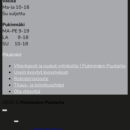
Vallila
Ma-la 10-18
Su suljettu
Pukinmäki
MA-PE 9-19
LA 9-18
SU 10-18
Pikalinkit
Viherkasvit ja ruukut yrityksille | Pukinmäen Puutarha
Usein kysytyt kysymykset
Rekisteriseloste
Tilaus- ja toimitusehdot
Ota yhteyttä
2026 ©
Pukinmäen Puutarha