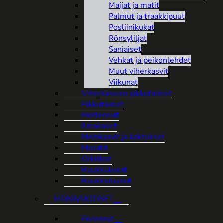
Maijat ja matit
Palmut ja traakkipuut
Posliinikukat
Rönsyliljat
Saniaiset
Vehkat ja peikonlehdet
Muut viherkasvit
Viikunat
Viherkasvien pikkutaimet
Pikkutaimet
Hortensiat
Ilmakasvit
Mehikasvit ja kaktukset
Muratit
Orkideat
Ruukkukukat
Ruukkuruusut
MONIVUOTISET
Perennat