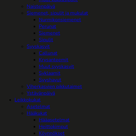
Naistenpäivä
Siemenet, sipulit ja mukulat
Nurmikonsiemenet
Perunat
Siemenet
Sipulit
Syyskasvit
Callunat
Krysanteemit
Muut syyskasvit
Syklaamit
Syyshavut
Viherkasvien pikkutaimet
Ystävänpäivä
Leikkokukat
Asetelmat
Hääkukat
Hääasetelmat
Heittokimput
Köynnökset