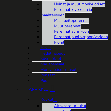
Heinät ja muut monivuotiset
Perennat kivikkoon ja
paahteeseen
Maanpeiteperennat
Muut perennat
Perennat aurinkoon
Perennat puolivarjoon/varjoon
Pionit
Havut
Hedelmäpuut
Köynnökset
Marjapensaat
Monivuotiset ruusut
Pensaat
Puut
TARVIKKEET
Ruukut
Altakasteluruukut