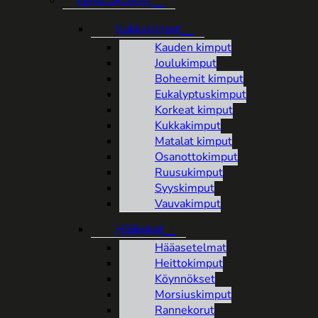
LEIKKOKUKAT
Kukkakimput
Kauden kimput
Joulukimput
Boheemit kimput
Eukalyptuskimput
Korkeat kimput
Kukkakimput
Matalat kimput
Osanottokimput
Ruusukimput
Syyskimput
Vauvakimput
Hääkukat
Hääasetelmat
Heittokimput
Köynnökset
Morsiuskimput
Rannekorut