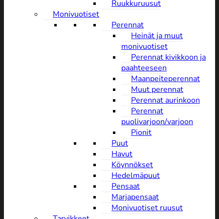
Ruukkuruusut
Monivuotiset
Perennat
Heinät ja muut
monivuotiset
Perennat kivikkoon ja
paahteeseen
Maanpeiteperennat
Muut perennat
Perennat aurinkoon
Perennat
puolivarjoon/varjoon
Pionit
Puut
Havut
Köynnökset
Hedelmäpuut
Pensaat
Marjapensaat
Monivuotiset ruusut
Tarvikkeet