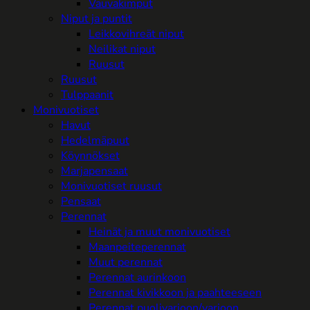
Vauvakimput
Niput ja puntit
Leikkovihreät niput
Neilikat niput
Ruusut
Ruusut
Tulppaanit
Monivuotiset
Havut
Hedelmäpuut
Köynnökset
Marjapensaat
Monivuotiset ruusut
Pensaat
Perennat
Heinät ja muut monivuotiset
Maanpeiteperennat
Muut perennat
Perennat aurinkoon
Perennat kivikkoon ja paahteeseen
Perennat puolivarjoon/varjoon