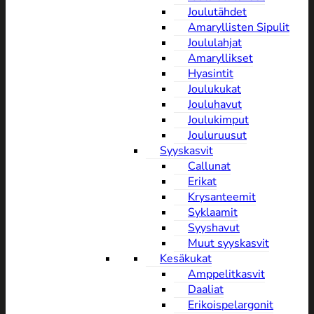
Joulutähdet
Amaryllisten Sipulit
Joululahjat
Amaryllikset
Hyasintit
Joulukukat
Jouluhavut
Joulukimput
Jouluruusut
Syyskasvit
Callunat
Erikat
Krysanteemit
Syklaamit
Syyshavut
Muut syyskasvit
Kesäkukat
Amppelitkasvit
Daaliat
Erikoispelargonit