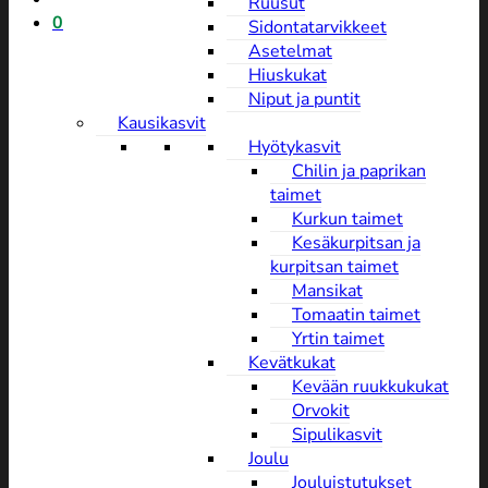
Ruusut
0
Sidontatarvikkeet
Asetelmat
Hiuskukat
Niput ja puntit
Kausikasvit
Hyötykasvit
Chilin ja paprikan
taimet
Kurkun taimet
Kesäkurpitsan ja
kurpitsan taimet
Mansikat
Tomaatin taimet
Yrtin taimet
Kevätkukat
Kevään ruukkukukat
Orvokit
Sipulikasvit
Joulu
Jouluistutukset