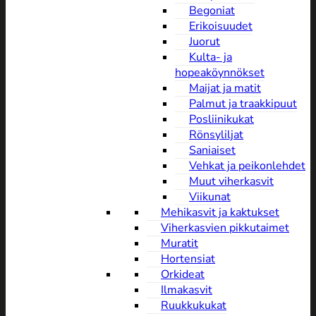
Begoniat
Erikoisuudet
Juorut
Kulta- ja
hopeaköynnökset
Maijat ja matit
Palmut ja traakkipuut
Posliinikukat
Rönsyliljat
Saniaiset
Vehkat ja peikonlehdet
Muut viherkasvit
Viikunat
Mehikasvit ja kaktukset
Viherkasvien pikkutaimet
Muratit
Hortensiat
Orkideat
Ilmakasvit
Ruukkukukat