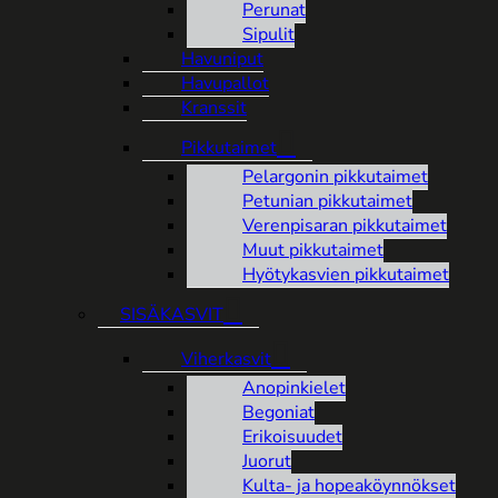
Perunat
Sipulit
Havuniput
Havupallot
Kranssit
Pikkutaimet
Pelargonin pikkutaimet
Petunian pikkutaimet
Verenpisaran pikkutaimet
Muut pikkutaimet
Hyötykasvien pikkutaimet
SISÄKASVIT
Viherkasvit
Anopinkielet
Begoniat
Erikoisuudet
Juorut
Kulta- ja hopeaköynnökset