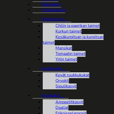
Pääsiäinen
Ystävänpäivä
Hyötykasvit
Chilin ja paprikan taimet
Kurkun taimet
Kesäkurpitsan ja kurpitsan
taimet
Mansikat
Tomaatin taimet
Yrtin taimet
Kevätkukat
Kevät ruukkukukat
Orvokit
Sipulikasvit
Kesäkukat
Amppelitkasvit
Daaliat
Erikoispelargonit