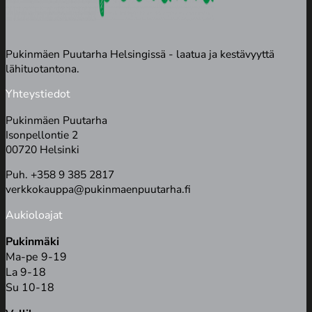
Pukinmäen Puutarha Helsingissä - laatua ja kestävyyttä
lähituotantona.
Yhteystiedot
Pukinmäen Puutarha
Isonpellontie 2
00720 Helsinki
Puh. +358 9 385 2817
verkkokauppa@pukinmaenpuutarha.fi
Aukioloajat
Pukinmäki
Ma-pe 9-19
La 9-18
Su 10-18