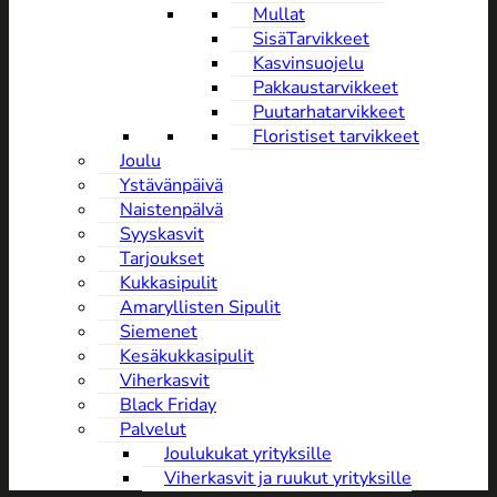
Mullat
SisäTarvikkeet
Kasvinsuojelu
Pakkaustarvikkeet
Puutarhatarvikkeet
Floristiset tarvikkeet
Joulu
Ystävänpäivä
NaistenpäIvä
Syyskasvit
Tarjoukset
Kukkasipulit
Amaryllisten Sipulit
Siemenet
Kesäkukkasipulit
Viherkasvit
Black Friday
Palvelut
Joulukukat yrityksille
Viherkasvit ja ruukut yrityksille