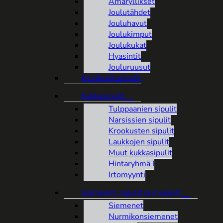
Amaryllikset
Joulutähdet
Jouluhavut
Joulukimput
Joulukukat
Hyasintit
Jouluruusut
Kesäkukkasipulit
Kukkasipulit
Tulppaanien sipulit
Narsissien sipulit
Krookusten sipulit
Laukkojen sipulit
Muut kukkasipulit
Hintaryhmä I
Irtomyynti
Siemenet, sipulit ja mukulat
Siemenet
Nurmikonsiemenet