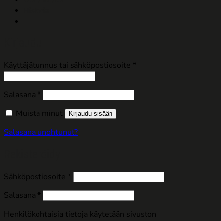
Historia
Kirjaudu
Vaaditaan
Käyttäjätunnus tai sähköpostiosoite
*
Vaaditaan
Salasana
*
Muista minut
Kirjaudu sisään
Salasana unohtunut?
Rekisteröidy
Vaaditaan
Sähköpostiosoite
*
Vaaditaan
Salasana
*
Henkilökohtaisia tietoja käytetään sivuston