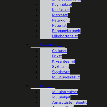
Köynnökset
Kesäkukat
Marketat
Pelargonit
Petuniat
Riippapelargonit
Ulkohortensiat
Syyskasvit
Callunat
Erikat
Krysanteemit
Syklaamit
Syyshavut
Muut syyskasvit
Joulu
Jouluistutukset
Joululahjat
Amaryllisten Sipulit