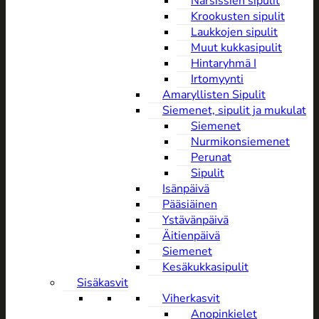
Narsissien sipulit
Krookusten sipulit
Laukkojen sipulit
Muut kukkasipulit
Hintaryhmä I
Irtomyynti
Amaryllisten Sipulit
Siemenet, sipulit ja mukulat
Siemenet
Nurmikonsiemenet
Perunat
Sipulit
Isänpäivä
Pääsiäinen
Ystävänpäivä
Äitienpäivä
Siemenet
Kesäkukkasipulit
Sisäkasvit
Viherkasvit
Anopinkielet