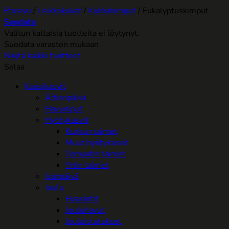
Etusivu
/
Leikkokukat
/
Kukkakimput
/
Eukalyptuskimput
Suodata
Valitun kaltaisia tuotteita ei löytynyt.
Suodata varaston mukaan
Näytä kaikki tuotteet
Selaa
Kausikasvit
Äitienpäivä
Havuniput
Hyötykasvit
Kurkun taimet
Muut hyötykasvit
Tomaatin taimet
Yrtin taimet
Isänpäivä
Joulu
Hyasintit
Jouluhavut
Jouluistutukset