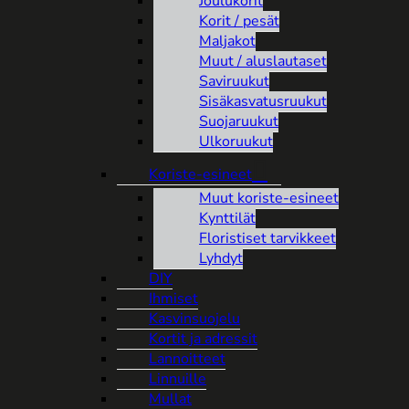
Joulukorit
Korit / pesät
Maljakot
Muut / aluslautaset
Saviruukut
Sisäkasvatusruukut
Suojaruukut
Ulkoruukut
Koriste-esineet
Muut koriste-esineet
Kynttilät
Floristiset tarvikkeet
Lyhdyt
DIY
Ihmiset
Kasvinsuojelu
Kortit ja adressit
Lannoitteet
Linnuille
Mullat