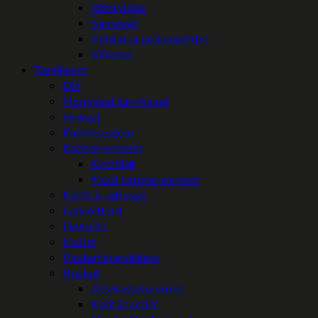
Rönsyliljat
Saniaiset
Vehkat ja peikonlehdet
Viikunat
Tarvikkeet
DIY
Floristiset tarvikkeet
Ihmiset
Kasvinsuojelu
Koriste-esineet
Kynttilät
Muut koriste-esineet
Kortit ja adressit
Lannoitteet
Linnuille
Mullat
Puutarhatarvikkeet
Ruukut
Altakasteluruukut
Korit ja astiat