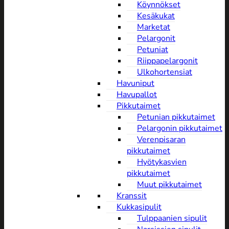
Köynnökset
Kesäkukat
Marketat
Pelargonit
Petuniat
Riippapelargonit
Ulkohortensiat
Havuniput
Havupallot
Pikkutaimet
Petunian pikkutaimet
Pelargonin pikkutaimet
Verenpisaran
pikkutaimet
Hyötykasvien
pikkutaimet
Muut pikkutaimet
Kranssit
Kukkasipulit
Tulppaanien sipulit