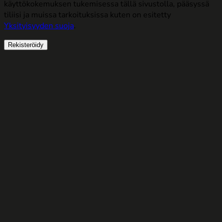
käyttökokemuksen tukemisessa tällä sivustolla, pääsyssä
tiliisi ja muissa tarkoituksissa kuten on esitetty
Yksityisyyden suoja
.
Rekisteröidy