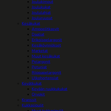
Joulukimput
Joulukukat
Joululahjat
Jouluruusut
Kesäkukat
Amppelitkasvit
Daaliat
Erikoispelargonit
Kesäköynnökset
Marketat
Muut kesäkukat
Pelargonit
Petuniat
Riippapelargonit
Ulkohortensiat
Kevätkukat
Kevään ruukkukukat
Orvokit
Kranssit
Kukkasipulit
Muut kukkasipulit