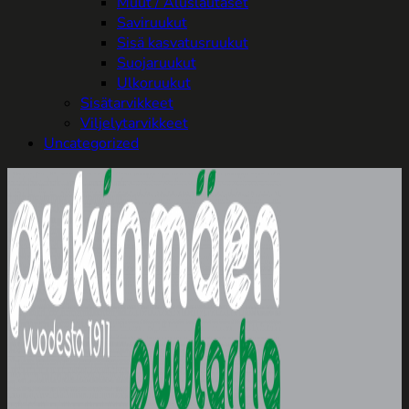
Muut / Aluslautaset
Saviruukut
Sisä kasvatusruukut
Suojaruukut
Ulkoruukut
Sisätarvikkeet
Viljelytarvikkeet
Uncategorized