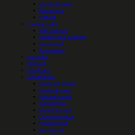
Morsiuskimput
Rannekorut
Vieheet
Hautajaiskukat
Arkkulaitteet
Seppeleet ja sydämet
Surukimput
Surulaitteet
Hiuskukat
Irtokukat
Kuivakukat
Kukkakimput
Boheemit kimput
Kauden kimput
Korkeat kimput
Kukkakimput
Matalat kimput
Osanottokimput
Ruusukimput
Syyskimput