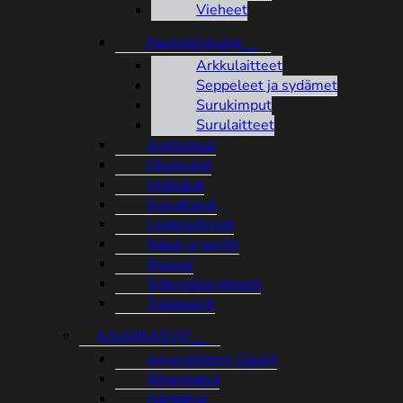
Vieheet
Hautajaiskukat
Arkkulaitteet
Seppeleet ja sydämet
Surukimput
Surulaitteet
Asetelmat
Hiuskukat
Irtokukat
Kuivakukat
Leikkovihreät
Niput ja puntit
Ruusut
Sidontatarvikkeet
Tulppaanit
KAUSIKASVIT
Amaryllisten Sipulit
Äitienpäivä
Isänpäivä