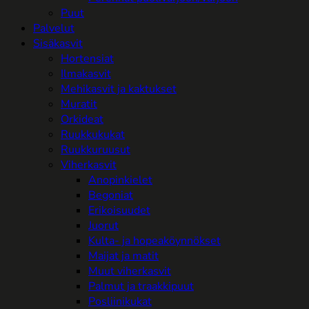
Puut
Palvelut
Sisäkasvit
Hortensiat
Ilmakasvit
Mehikasvit ja kaktukset
Muratit
Orkideat
Ruukkukukat
Ruukkuruusut
Viherkasvit
Anopinkielet
Begoniat
Erikoisuudet
Juorut
Kulta- ja hopeaköynnökset
Maijat ja matit
Muut viherkasvit
Palmut ja traakkipuut
Posliinikukat