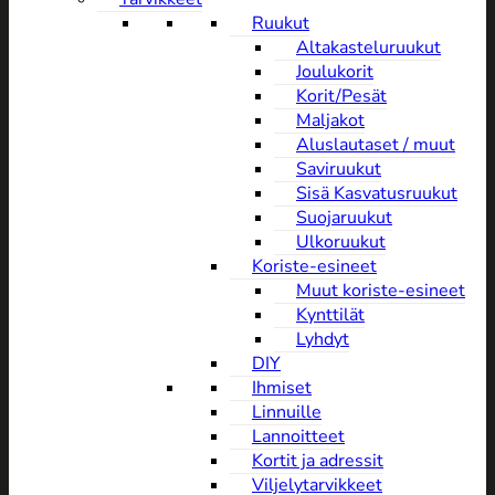
Ruukut
Altakasteluruukut
Joulukorit
Korit/Pesät
Maljakot
Aluslautaset / muut
Saviruukut
Sisä Kasvatusruukut
Suojaruukut
Ulkoruukut
Koriste-esineet
Muut koriste-esineet
Kynttilät
Lyhdyt
DIY
Ihmiset
Linnuille
Lannoitteet
Kortit ja adressit
Viljelytarvikkeet