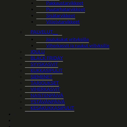
Pakkaustarvikkeet
Puutarhatarvikkeet
Sisätarvikkeet
Viljelytarvikkeet
PALVELUT
Joulukukat yrityksille
Viherkasvit ja ruukut yrityksille
JOULU
BLACK FRIDAY
SYYSKASVIT
KUKKASIPULIT
SIEMENET
TARJOUKSET
VIHERKASVIT
NAISTENPÄIVÄ
YSTÄVÄNPÄIVÄ
KESÄKUKKASIPULIT
Myymälät
Meistä
Ota yhteyttä