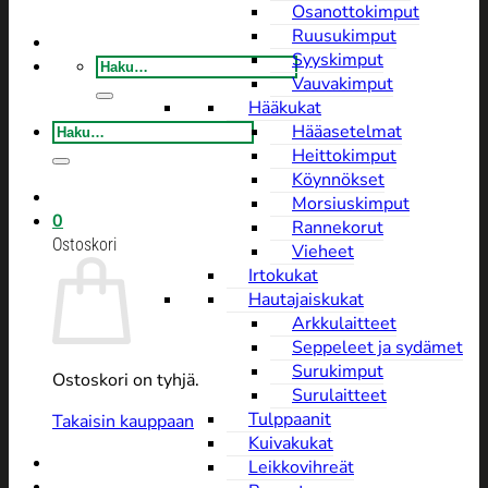
Osanottokimput
Ruusukimput
Syyskimput
Etsi:
Vauvakimput
Hääkukat
Etsi:
Hääasetelmat
Heittokimput
Köynnökset
Morsiuskimput
0
Rannekorut
Ostoskori
Vieheet
Irtokukat
Hautajaiskukat
Arkkulaitteet
Seppeleet ja sydämet
Surukimput
Ostoskori on tyhjä.
Surulaitteet
Tulppaanit
Takaisin kauppaan
Kuivakukat
Leikkovihreät