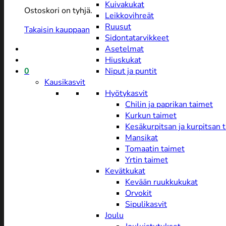
Kuivakukat
Ostoskori on tyhjä.
Leikkovihreät
Ruusut
Takaisin kauppaan
Sidontatarvikkeet
Asetelmat
Hiuskukat
0
Niput ja puntit
Kausikasvit
Hyötykasvit
Chilin ja paprikan taimet
Kurkun taimet
Kesäkurpitsan ja kurpitsan 
Mansikat
Tomaatin taimet
Yrtin taimet
Kevätkukat
Kevään ruukkukukat
Orvokit
Sipulikasvit
Joulu