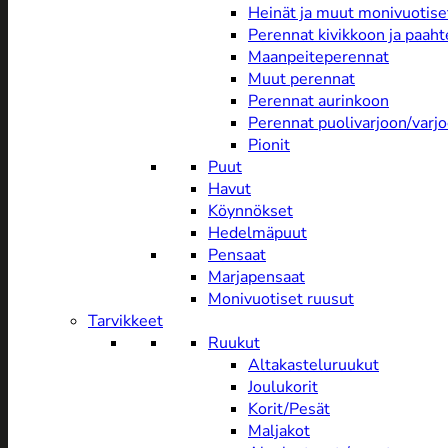
Heinät ja muut monivuotise
Perennat kivikkoon ja paah
Maanpeiteperennat
Muut perennat
Perennat aurinkoon
Perennat puolivarjoon/varj
Pionit
Puut
Havut
Köynnökset
Hedelmäpuut
Pensaat
Marjapensaat
Monivuotiset ruusut
Tarvikkeet
Ruukut
Altakasteluruukut
Joulukorit
Korit/Pesät
Maljakot