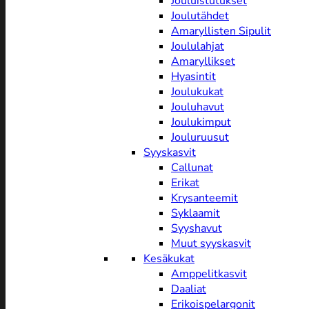
Jouluistutukset
Joulutähdet
Amaryllisten Sipulit
Joululahjat
Amaryllikset
Hyasintit
Joulukukat
Jouluhavut
Joulukimput
Jouluruusut
Syyskasvit
Callunat
Erikat
Krysanteemit
Syklaamit
Syyshavut
Muut syyskasvit
Kesäkukat
Amppelitkasvit
Daaliat
Erikoispelargonit