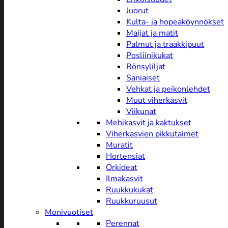
Juorut
Kulta- ja hopeaköynnökset
Maijat ja matit
Palmut ja traakkipuut
Posliinikukat
Rönsyliljat
Saniaiset
Vehkat ja peikonlehdet
Muut viherkasvit
Viikunat
Mehikasvit ja kaktukset
Viherkasvien pikkutaimet
Muratit
Hortensiat
Orkideat
Ilmakasvit
Ruukkukukat
Ruukkuruusut
Monivuotiset
Perennat