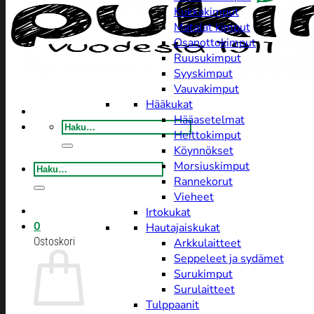
Kukkakimput
Matalat kimput
Osanottokimput
Ruusukimput
Syyskimput
Vauvakimput
Hääkukat
Hääasetelmat
Etsi:
Heittokimput
Köynnökset
Morsiuskimput
Etsi:
Rannekorut
Vieheet
Irtokukat
0
Hautajaiskukat
Ostoskori
Arkkulaitteet
Seppeleet ja sydämet
Surukimput
Surulaitteet
Tulppaanit