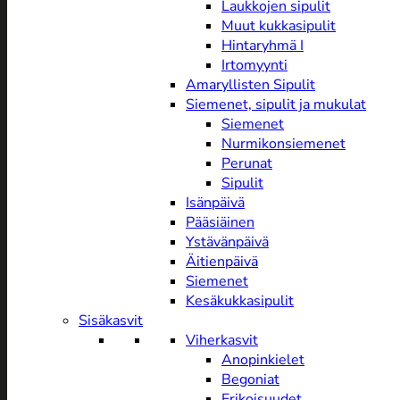
Laukkojen sipulit
Muut kukkasipulit
Hintaryhmä I
Irtomyynti
Amaryllisten Sipulit
Siemenet, sipulit ja mukulat
Siemenet
Nurmikonsiemenet
Perunat
Sipulit
Isänpäivä
Pääsiäinen
Ystävänpäivä
Äitienpäivä
Siemenet
Kesäkukkasipulit
Sisäkasvit
Viherkasvit
Anopinkielet
Begoniat
Erikoisuudet