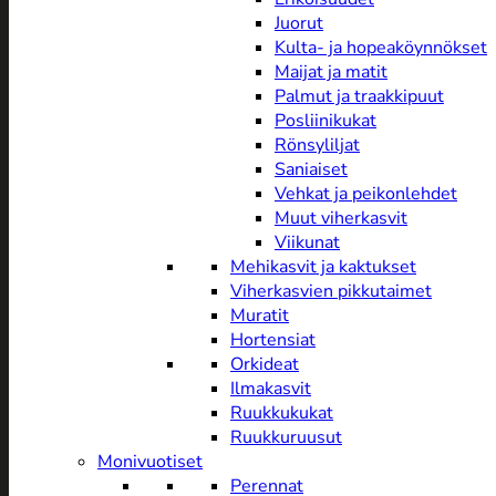
Juorut
Kulta- ja hopeaköynnökset
Maijat ja matit
Palmut ja traakkipuut
Posliinikukat
Rönsyliljat
Saniaiset
Vehkat ja peikonlehdet
Muut viherkasvit
Viikunat
Mehikasvit ja kaktukset
Viherkasvien pikkutaimet
Muratit
Hortensiat
Orkideat
Ilmakasvit
Ruukkukukat
Ruukkuruusut
Monivuotiset
Perennat