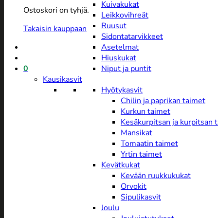
Kuivakukat
Ostoskori on tyhjä.
Leikkovihreät
Ruusut
Takaisin kauppaan
Sidontatarvikkeet
Asetelmat
Hiuskukat
0
Niput ja puntit
Kausikasvit
Hyötykasvit
Chilin ja paprikan taimet
Kurkun taimet
Kesäkurpitsan ja kurpitsan 
Mansikat
Tomaatin taimet
Yrtin taimet
Kevätkukat
Kevään ruukkukukat
Orvokit
Sipulikasvit
Joulu