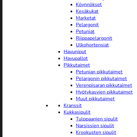
Köynnökset
Kesäkukat
Marketat
Pelargonit
Petuniat
Riippapelargonit
Ulkohortensiat
Havuniput
Havupallot
Pikkutaimet
Petunian pikkutaimet
Pelargonin pikkutaimet
Verenpisaran pikkutaimet
Hyötykasvien pikkutaimet
Muut pikkutaimet
Kranssit
Kukkasipulit
Tulppaanien sipulit
Narsissien sipulit
Krookusten sipulit