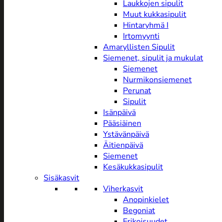
Laukkojen sipulit
Muut kukkasipulit
Hintaryhmä I
Irtomyynti
Amaryllisten Sipulit
Siemenet, sipulit ja mukulat
Siemenet
Nurmikonsiemenet
Perunat
Sipulit
Isänpäivä
Pääsiäinen
Ystävänpäivä
Äitienpäivä
Siemenet
Kesäkukkasipulit
Sisäkasvit
Viherkasvit
Anopinkielet
Begoniat
Erikoisuudet