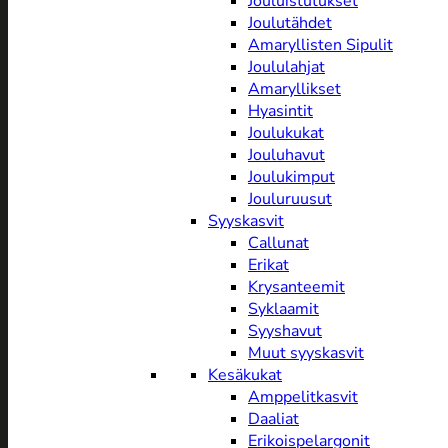
Jouluistutukset
Joulutähdet
Amaryllisten Sipulit
Joululahjat
Amaryllikset
Hyasintit
Joulukukat
Jouluhavut
Joulukimput
Jouluruusut
Syyskasvit
Callunat
Erikat
Krysanteemit
Syklaamit
Syyshavut
Muut syyskasvit
Kesäkukat
Amppelitkasvit
Daaliat
Erikoispelargonit