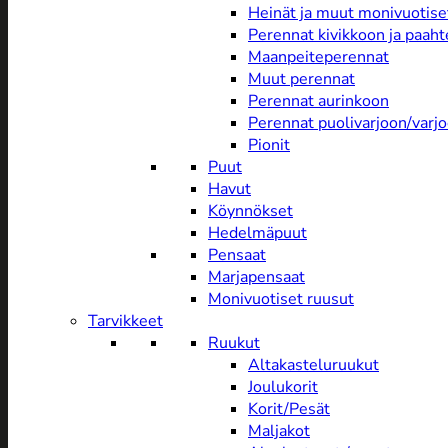
Heinät ja muut monivuotise
Perennat kivikkoon ja paah
Maanpeiteperennat
Muut perennat
Perennat aurinkoon
Perennat puolivarjoon/varj
Pionit
Puut
Havut
Köynnökset
Hedelmäpuut
Pensaat
Marjapensaat
Monivuotiset ruusut
Tarvikkeet
Ruukut
Altakasteluruukut
Joulukorit
Korit/Pesät
Maljakot