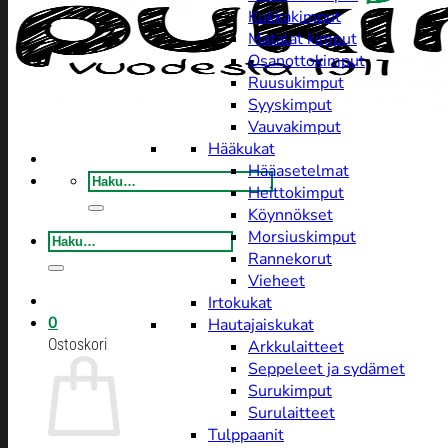
Kukkakimput
Matalat kimput
Osanottokimput
Ruusukimput
Syyskimput
Vauvakimput
Hääkukat
Hääasetelmat
Etsi:
Heittokimput
Köynnökset
Morsiuskimput
Etsi:
Rannekorut
Vieheet
Irtokukat
0
Hautajaiskukat
Ostoskori
Arkkulaitteet
Seppeleet ja sydämet
Surukimput
Surulaitteet
Tulppaanit