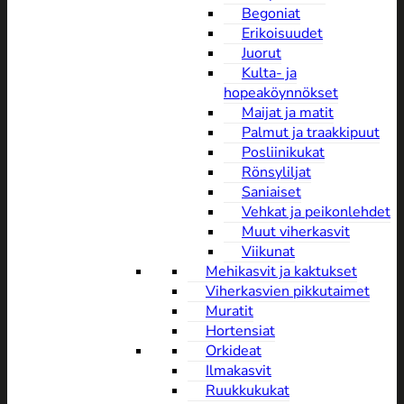
Begoniat
Erikoisuudet
Juorut
Kulta- ja
hopeaköynnökset
Maijat ja matit
Palmut ja traakkipuut
Posliinikukat
Rönsyliljat
Saniaiset
Vehkat ja peikonlehdet
Muut viherkasvit
Viikunat
Mehikasvit ja kaktukset
Viherkasvien pikkutaimet
Muratit
Hortensiat
Orkideat
Ilmakasvit
Ruukkukukat