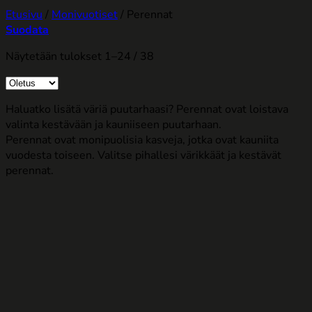
Etusivu
/
Monivuotiset
/
Perennat
Suodata
Näytetään tulokset 1–24 / 38
Haluatko lisätä väriä puutarhaasi? Perennat ovat loistava
valinta kestävään ja kauniiseen puutarhaan.
Perennat ovat monipuolisia kasveja, jotka ovat kauniita
vuodesta toiseen. Valitse pihallesi värikkäät ja kestävät
perennat.