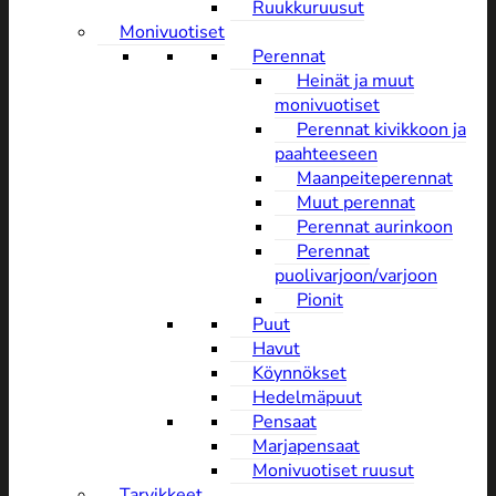
Ruukkuruusut
Monivuotiset
Perennat
Heinät ja muut
monivuotiset
Perennat kivikkoon ja
paahteeseen
Maanpeiteperennat
Muut perennat
Perennat aurinkoon
Perennat
puolivarjoon/varjoon
Pionit
Puut
Havut
Köynnökset
Hedelmäpuut
Pensaat
Marjapensaat
Monivuotiset ruusut
Tarvikkeet