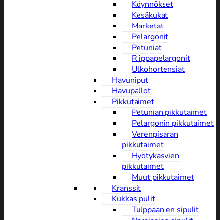
Köynnökset
Kesäkukat
Marketat
Pelargonit
Petuniat
Riippapelargonit
Ulkohortensiat
Havuniput
Havupallot
Pikkutaimet
Petunian pikkutaimet
Pelargonin pikkutaimet
Verenpisaran
pikkutaimet
Hyötykasvien
pikkutaimet
Muut pikkutaimet
Kranssit
Kukkasipulit
Tulppaanien sipulit