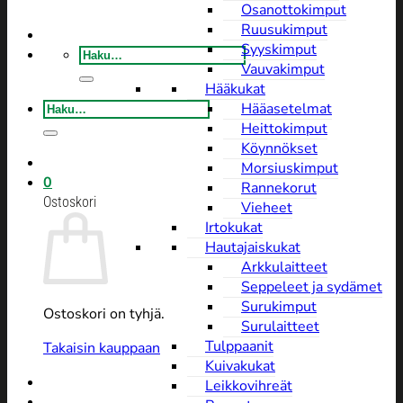
Osanottokimput
Ruusukimput
Syyskimput
Etsi:
Vauvakimput
Hääkukat
Etsi:
Hääasetelmat
Heittokimput
Köynnökset
Morsiuskimput
0
Rannekorut
Ostoskori
Vieheet
Irtokukat
Hautajaiskukat
Arkkulaitteet
Seppeleet ja sydämet
Surukimput
Ostoskori on tyhjä.
Surulaitteet
Tulppaanit
Takaisin kauppaan
Kuivakukat
Leikkovihreät