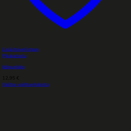
Lisää toivelistaan
Pikakatselu
Idänunikko
12,95
€
Valitse vaihtoehdoista
Tällä
tuotteella
on
useampi
muunnelma.
Voit
tehdä