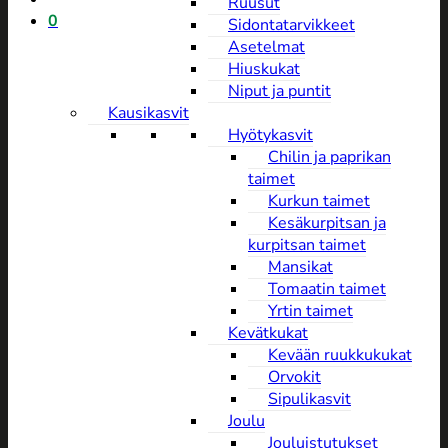
Ruusut
0
Sidontatarvikkeet
Asetelmat
Hiuskukat
Niput ja puntit
Kausikasvit
Hyötykasvit
Chilin ja paprikan
taimet
Kurkun taimet
Kesäkurpitsan ja
kurpitsan taimet
Mansikat
Tomaatin taimet
Yrtin taimet
Kevätkukat
Kevään ruukkukukat
Orvokit
Sipulikasvit
Joulu
Jouluistutukset