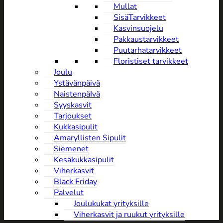
Mullat
SisäTarvikkeet
Kasvinsuojelu
Pakkaustarvikkeet
Puutarhatarvikkeet
Floristiset tarvikkeet
Joulu
Ystävänpäivä
NaistenpäIvä
Syyskasvit
Tarjoukset
Kukkasipulit
Amaryllisten Sipulit
Siemenet
Kesäkukkasipulit
Viherkasvit
Black Friday
Palvelut
Joulukukat yrityksille
Viherkasvit ja ruukut yrityksille