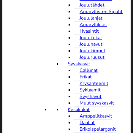
Joulutähdet
Amaryllisten Sipulit
Joululahjat
Amaryllikset
Hyasintit
Joulukukat
Jouluhavut
Joulukimput
Jouluruusut
Syyskasvit
Callunat
Erikat
Krysanteemit
Syklaamit
Syyshavut
Muut syyskasvit
Kesäkukat
Amppelitkasvit
Daaliat
Erikoispelargonit