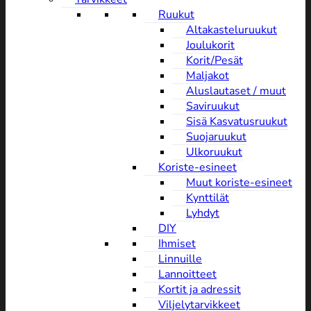
Ruukut
Altakasteluruukut
Joulukorit
Korit/Pesät
Maljakot
Aluslautaset / muut
Saviruukut
Sisä Kasvatusruukut
Suojaruukut
Ulkoruukut
Koriste-esineet
Muut koriste-esineet
Kynttilät
Lyhdyt
DIY
Ihmiset
Linnuille
Lannoitteet
Kortit ja adressit
Viljelytarvikkeet