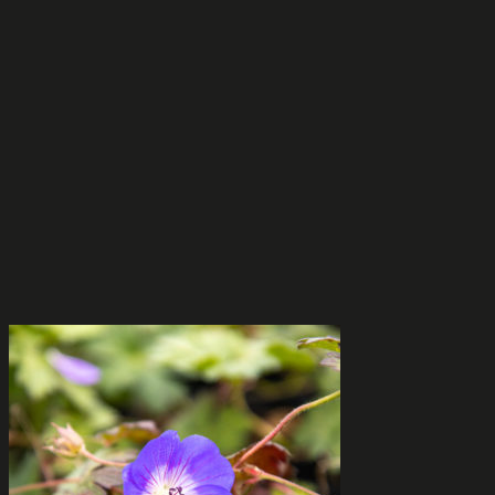
valinnat
tuotteen
sivulla.