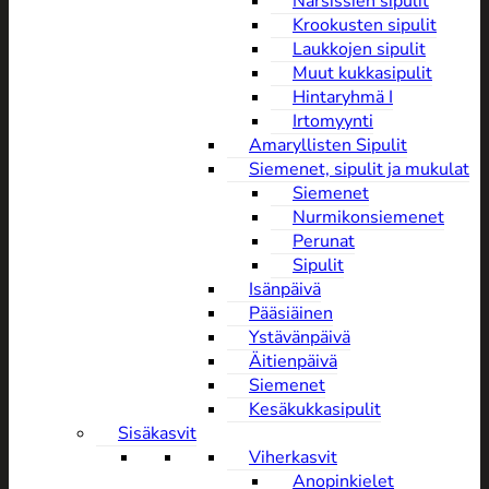
Narsissien sipulit
Krookusten sipulit
Laukkojen sipulit
Muut kukkasipulit
Hintaryhmä I
Irtomyynti
Amaryllisten Sipulit
Siemenet, sipulit ja mukulat
Siemenet
Nurmikonsiemenet
Perunat
Sipulit
Isänpäivä
Pääsiäinen
Ystävänpäivä
Äitienpäivä
Siemenet
Kesäkukkasipulit
Sisäkasvit
Viherkasvit
Anopinkielet