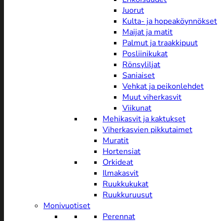
Juorut
Kulta- ja hopeaköynnökset
Maijat ja matit
Palmut ja traakkipuut
Posliinikukat
Rönsyliljat
Saniaiset
Vehkat ja peikonlehdet
Muut viherkasvit
Viikunat
Mehikasvit ja kaktukset
Viherkasvien pikkutaimet
Muratit
Hortensiat
Orkideat
Ilmakasvit
Ruukkukukat
Ruukkuruusut
Monivuotiset
Perennat