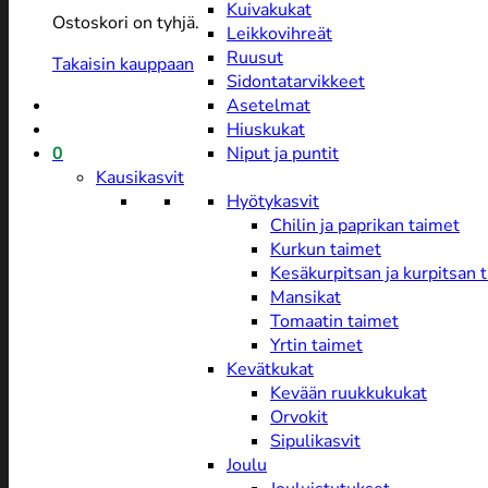
Kuivakukat
Ostoskori on tyhjä.
Leikkovihreät
Ruusut
Takaisin kauppaan
Sidontatarvikkeet
Asetelmat
Hiuskukat
0
Niput ja puntit
Kausikasvit
Hyötykasvit
Chilin ja paprikan taimet
Kurkun taimet
Kesäkurpitsan ja kurpitsan 
Mansikat
Tomaatin taimet
Yrtin taimet
Kevätkukat
Kevään ruukkukukat
Orvokit
Sipulikasvit
Joulu