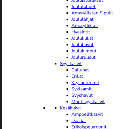
Jouluistutukset
Joulutähdet
Amaryllisten Sipulit
Joululahjat
Amaryllikset
Hyasintit
Joulukukat
Jouluhavut
Joulukimput
Jouluruusut
Syyskasvit
Callunat
Erikat
Krysanteemit
Syklaamit
Syyshavut
Muut syyskasvit
Kesäkukat
Amppelitkasvit
Daaliat
Erikoispelargonit