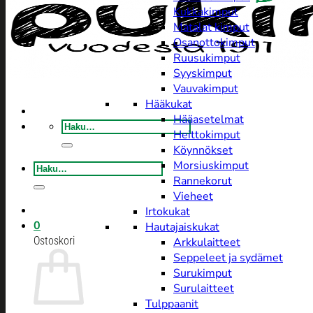
Kukkakimput
Matalat kimput
Osanottokimput
Ruusukimput
Syyskimput
Vauvakimput
Hääkukat
Hääasetelmat
Etsi:
Heittokimput
Köynnökset
Morsiuskimput
Etsi:
Rannekorut
Vieheet
Irtokukat
0
Hautajaiskukat
Ostoskori
Arkkulaitteet
Seppeleet ja sydämet
Surukimput
Surulaitteet
Tulppaanit