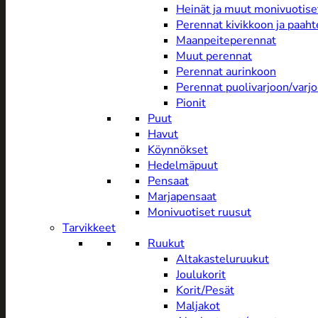
Heinät ja muut monivuotise
Perennat kivikkoon ja paah
Maanpeiteperennat
Muut perennat
Perennat aurinkoon
Perennat puolivarjoon/varj
Pionit
Puut
Havut
Köynnökset
Hedelmäpuut
Pensaat
Marjapensaat
Monivuotiset ruusut
Tarvikkeet
Ruukut
Altakasteluruukut
Joulukorit
Korit/Pesät
Maljakot