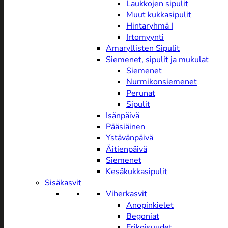
Laukkojen sipulit
Muut kukkasipulit
Hintaryhmä I
Irtomyynti
Amaryllisten Sipulit
Siemenet, sipulit ja mukulat
Siemenet
Nurmikonsiemenet
Perunat
Sipulit
Isänpäivä
Pääsiäinen
Ystävänpäivä
Äitienpäivä
Siemenet
Kesäkukkasipulit
Sisäkasvit
Viherkasvit
Anopinkielet
Begoniat
Erikoisuudet