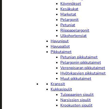
Köynnökset
Kesäkukat
Marketat
Pelargonit
Petuniat
Riippapelargonit
Ulkohortensiat
Havuniput
Havupallot
Pikkutaimet
Petunian pikkutaimet
Pelargonin pikkutaimet
Verenpisaran pikkutaimet
Hyötykasvien pikkutaimet
Muut pikkutaimet
Kranssit
Kukkasipulit
Tulppaanien sipulit
Narsissien sipulit
Krookusten sipulit