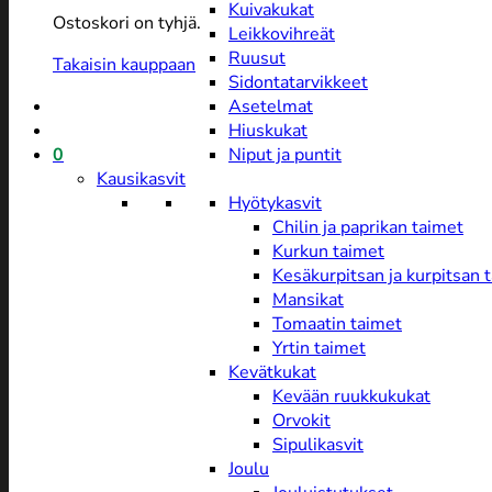
Kuivakukat
Ostoskori on tyhjä.
Leikkovihreät
Ruusut
Takaisin kauppaan
Sidontatarvikkeet
Asetelmat
Hiuskukat
0
Niput ja puntit
Kausikasvit
Hyötykasvit
Chilin ja paprikan taimet
Kurkun taimet
Kesäkurpitsan ja kurpitsan 
Mansikat
Tomaatin taimet
Yrtin taimet
Kevätkukat
Kevään ruukkukukat
Orvokit
Sipulikasvit
Joulu