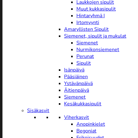
Laukkojen sipulit
Muut kukkasipulit
Hintaryhmä I
Irtomyynti
Amaryllisten Sipulit
Siemenet, sipulit ja mukulat
Siemenet
Nurmikonsiemenet
Perunat
Sipulit
Isänpäivä
Pääsiäinen
Ystävänpäivä
Äitienpäivä
Siemenet
Kesäkukkasipulit
Sisäkasvit
Viherkasvit
Anopinkielet
Begoniat
Erikoisuudet