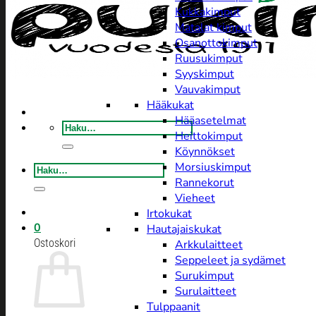
Kukkakimput
Matalat kimput
Osanottokimput
Ruusukimput
Syyskimput
Vauvakimput
Hääkukat
Hääasetelmat
Etsi:
Heittokimput
Köynnökset
Morsiuskimput
Etsi:
Rannekorut
Vieheet
Irtokukat
0
Hautajaiskukat
Ostoskori
Arkkulaitteet
Seppeleet ja sydämet
Surukimput
Surulaitteet
Tulppaanit