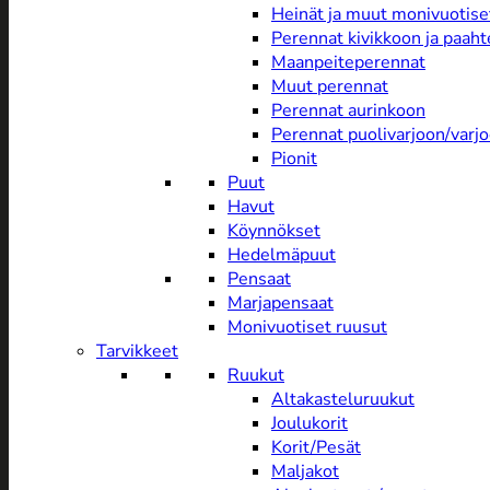
Heinät ja muut monivuotise
Perennat kivikkoon ja paah
Maanpeiteperennat
Muut perennat
Perennat aurinkoon
Perennat puolivarjoon/varj
Pionit
Puut
Havut
Köynnökset
Hedelmäpuut
Pensaat
Marjapensaat
Monivuotiset ruusut
Tarvikkeet
Ruukut
Altakasteluruukut
Joulukorit
Korit/Pesät
Maljakot