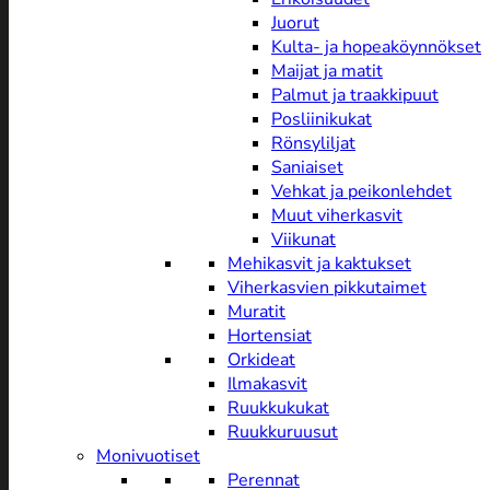
Juorut
Kulta- ja hopeaköynnökset
Maijat ja matit
Palmut ja traakkipuut
Posliinikukat
Rönsyliljat
Saniaiset
Vehkat ja peikonlehdet
Muut viherkasvit
Viikunat
Mehikasvit ja kaktukset
Viherkasvien pikkutaimet
Muratit
Hortensiat
Orkideat
Ilmakasvit
Ruukkukukat
Ruukkuruusut
Monivuotiset
Perennat