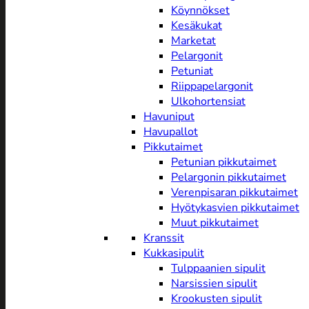
Köynnökset
Kesäkukat
Marketat
Pelargonit
Petuniat
Riippapelargonit
Ulkohortensiat
Havuniput
Havupallot
Pikkutaimet
Petunian pikkutaimet
Pelargonin pikkutaimet
Verenpisaran pikkutaimet
Hyötykasvien pikkutaimet
Muut pikkutaimet
Kranssit
Kukkasipulit
Tulppaanien sipulit
Narsissien sipulit
Krookusten sipulit