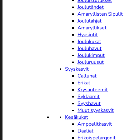
Jouluistutukset
Joulutähdet
Amaryllisten Sipulit
Joululahjat
Amaryllikset
Hyasintit
Joulukukat
Jouluhavut
Joulukimput
Jouluruusut
Syyskasvit
Callunat
Erikat
Krysanteemit
Syklaamit
Syyshavut
Muut syyskasvit
Kesäkukat
Amppelitkasvit
Daaliat
Erikoispelargonit