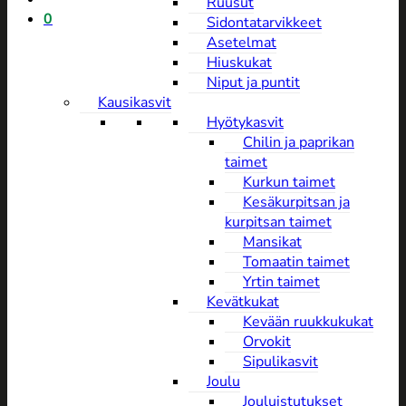
Ruusut
0
Sidontatarvikkeet
Asetelmat
Hiuskukat
Niput ja puntit
Kausikasvit
Hyötykasvit
Chilin ja paprikan
taimet
Kurkun taimet
Kesäkurpitsan ja
kurpitsan taimet
Mansikat
Tomaatin taimet
Yrtin taimet
Kevätkukat
Kevään ruukkukukat
Orvokit
Sipulikasvit
Joulu
Jouluistutukset