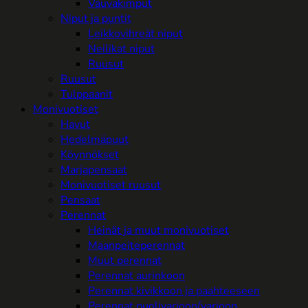
Vauvakimput
Niput ja puntit
Leikkovihreät niput
Neilikat niput
Ruusut
Ruusut
Tulppaanit
Monivuotiset
Havut
Hedelmäpuut
Köynnökset
Marjapensaat
Monivuotiset ruusut
Pensaat
Perennat
Heinät ja muut monivuotiset
Maanpeiteperennat
Muut perennat
Perennat aurinkoon
Perennat kivikkoon ja paahteeseen
Perennat puolivarjoon/varjoon