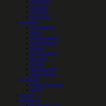
Joulukimput
Joulukukat
Joululahjat
Jouluruusut
Kesäkukat
Amppelitkasvit
Daaliat
Erikoispelargonit
Kesäköynnökset
Marketat
Muut kesäkukat
Pelargonit
Petuniat
Riippapelargonit
Ulkohortensiat
Kevätkukat
Kevään ruukkukukat
Orvokit
Kranssit
Kukkasipulit
Muut kukkasipulit