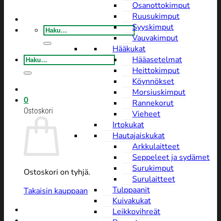
Osanottokimput
Ruusukimput
Syyskimput
Etsi:
Vauvakimput
Hääkukat
Etsi:
Hääasetelmat
Heittokimput
Köynnökset
Morsiuskimput
0
Rannekorut
Ostoskori
Vieheet
Irtokukat
Hautajaiskukat
Arkkulaitteet
Seppeleet ja sydämet
Surukimput
Ostoskori on tyhjä.
Surulaitteet
Tulppaanit
Takaisin kauppaan
Kuivakukat
Leikkovihreät