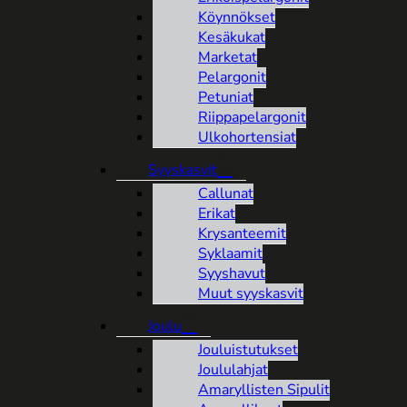
Köynnökset
Kesäkukat
Marketat
Pelargonit
Petuniat
Riippapelargonit
Ulkohortensiat
Syyskasvit
Callunat
Erikat
Krysanteemit
Syklaamit
Syyshavut
Muut syyskasvit
Joulu
Jouluistutukset
Joululahjat
Amaryllisten Sipulit