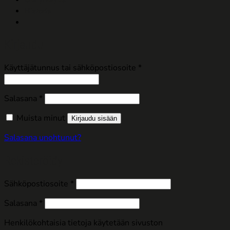
Historia
Kirjaudu
Vaaditaan
Käyttäjätunnus tai sähköpostiosoite
*
Vaaditaan
Salasana
*
Muista minut
Kirjaudu sisään
Salasana unohtunut?
Rekisteröidy
Vaaditaan
Sähköpostiosoite
*
Vaaditaan
Salasana
*
Henkilökohtaisia tietoja käytetään sivuston