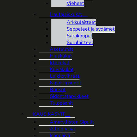
Vieheet
Hautajaiskukat
Arkkulaitteet
Seppeleet ja sydämet
Surukimput
Surulaitteet
Asetelmat
Hiuskukat
Irtokukat
Kuivakukat
Leikkovihreät
Niput ja puntit
Ruusut
Sidontatarvikkeet
Tulppaanit
KAUSIKASVIT
Amaryllisten Sipulit
Äitienpäivä
Isänpäivä