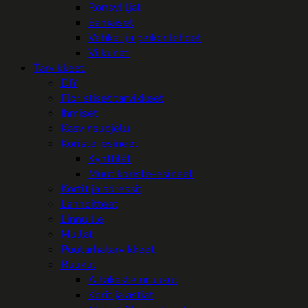
Rönsyliljat
Saniaiset
Vehkat ja peikonlehdet
Viikunat
Tarvikkeet
DIY
Floristiset tarvikkeet
Ihmiset
Kasvinsuojelu
Koriste-esineet
Kynttilät
Muut koriste-esineet
Kortit ja adressit
Lannoitteet
Linnuille
Mullat
Puutarhatarvikkeet
Ruukut
Altakasteluruukut
Korit ja astiat