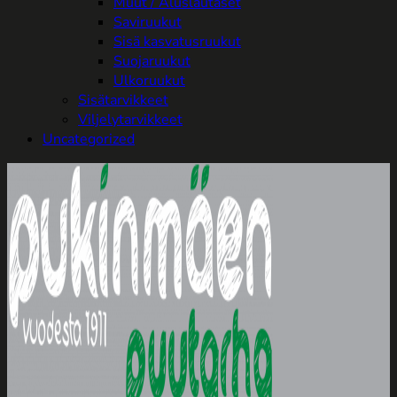
Muut / Aluslautaset
Saviruukut
Sisä kasvatusruukut
Suojaruukut
Ulkoruukut
Sisätarvikkeet
Viljelytarvikkeet
Uncategorized