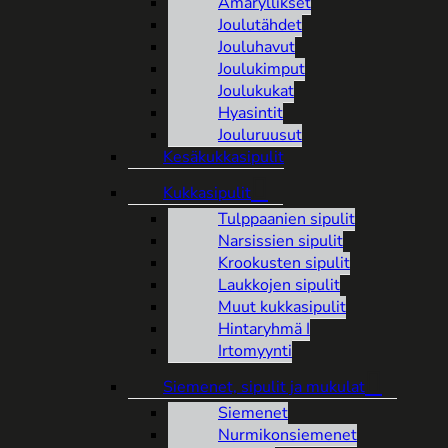
Amaryllikset
Joulutähdet
Jouluhavut
Joulukimput
Joulukukat
Hyasintit
Jouluruusut
Kesäkukkasipulit
Kukkasipulit
Tulppaanien sipulit
Narsissien sipulit
Krookusten sipulit
Laukkojen sipulit
Muut kukkasipulit
Hintaryhmä I
Irtomyynti
Siemenet, sipulit ja mukulat
Siemenet
Nurmikonsiemenet