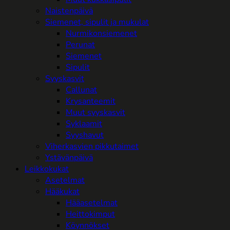
Naistenpäivä
Siemenet, sipulit ja mukulat
Nurmikonsiemenet
Perunat
Siemenet
Sipulit
Syyskasvit
Callunat
Krysanteemit
Muut syyskasvit
Syklaamit
Syyshavut
Viherkasvien pikkutaimet
Ystävänpäivä
Leikkokukat
Asetelmat
Hääkukat
Hääasetelmat
Heittokimput
Köynnökset