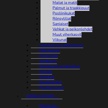
Maijat ja matit
Palmut ja traakkipuut
Posliinikukat
Rönsyliljat
Saniaiset
Vehkat ja peikonlehdet
Muut viherkasvit
Viikunat
Viherkasvien pikkutaimet
Pikkutaimet
Hortensiat
Ilmakasvit
Mehikasvit ja kaktukset
Muratit
Orkideat
Ruukkukukat
Ruukkuruusut
MONIVUOTISET
Perennat