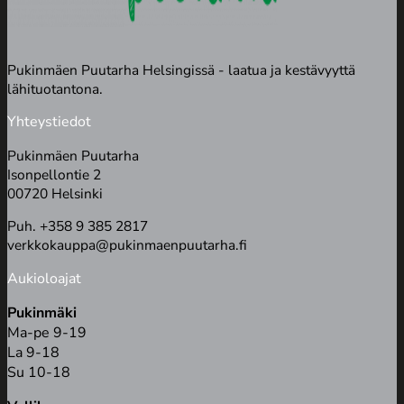
Pukinmäen Puutarha Helsingissä - laatua ja kestävyyttä
lähituotantona.
Yhteystiedot
Pukinmäen Puutarha
Isonpellontie 2
00720 Helsinki
Puh. +358 9 385 2817
verkkokauppa@pukinmaenpuutarha.fi
Aukioloajat
Pukinmäki
Ma-pe 9-19
La 9-18
Su 10-18