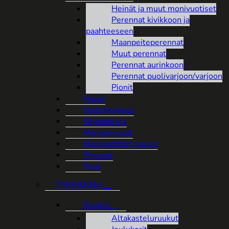
Heinät ja muut monivuotiset
Perennat kivikkoon ja
paahteeseen
Maanpeiteperennat
Muut perennat
Perennat aurinkoon
Perennat puolivarjoon/varjoon
Pionit
Havut
Hedelmäpuut
Köynnökset
Marjapensaat
Monivuotiset ruusut
Pensaat
Puut
TARVIKKEET
Ruukut
Altakasteluruukut