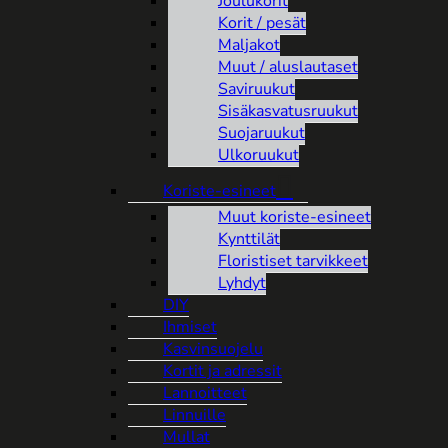
Joulukorit
Korit / pesät
Maljakot
Muut / aluslautaset
Saviruukut
Sisäkasvatusruukut
Suojaruukut
Ulkoruukut
Koriste-esineet
Muut koriste-esineet
Kynttilät
Floristiset tarvikkeet
Lyhdyt
DIY
Ihmiset
Kasvinsuojelu
Kortit ja adressit
Lannoitteet
Linnuille
Mullat