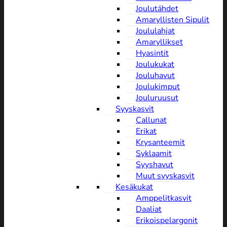
Joulutähdet
Amaryllisten Sipulit
Joululahjat
Amaryllikset
Hyasintit
Joulukukat
Jouluhavut
Joulukimput
Jouluruusut
Syyskasvit
Callunat
Erikat
Krysanteemit
Syklaamit
Syyshavut
Muut syyskasvit
Kesäkukat
Amppelitkasvit
Daaliat
Erikoispelargonit