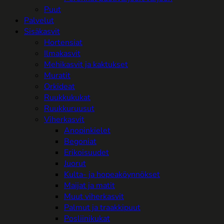
Puut
Palvelut
Sisäkasvit
Hortensiat
Ilmakasvit
Mehikasvit ja kaktukset
Muratit
Orkideat
Ruukkukukat
Ruukkuruusut
Viherkasvit
Anopinkielet
Begoniat
Erikoisuudet
Juorut
Kulta- ja hopeaköynnökset
Maijat ja matit
Muut viherkasvit
Palmut ja traakkipuut
Posliinikukat