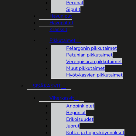
Perunat
Sipulit
Havuniput
Havupallot
Kranssit
Pikkutaimet
Pelargonin pikkutaimet
Petunian pikkutaimet
Verenpisaran pikkutaimet
Muut pikkutaimet
Hyötykasvien pikkutaimet
SISÄKASVIT
Viherkasvit
Anopinkielet
Begoniat
Erikoisuudet
Juorut
Kulta- ja hopeaköynnökset