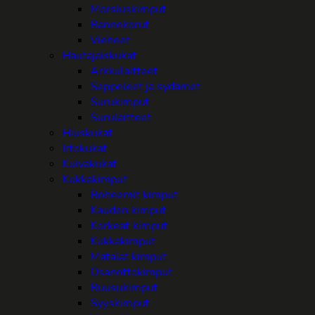
Morsiuskimput
Rannekorut
Vieheet
Hautajaiskukat
Arkkulaitteet
Seppeleet ja sydämet
Surukimput
Surulaitteet
Hiuskukat
Irtokukat
Kuivakukat
Kukkakimput
Boheemit kimput
Kauden kimput
Korkeat kimput
Kukkakimput
Matalat kimput
Osanottokimput
Ruusukimput
Syyskimput