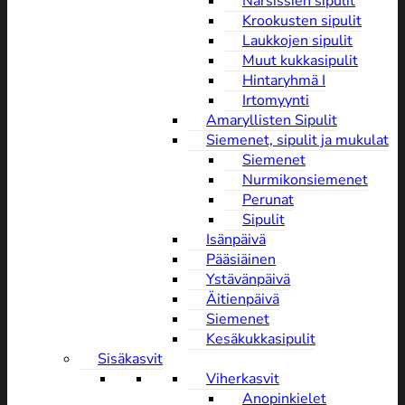
Narsissien sipulit
Krookusten sipulit
Laukkojen sipulit
Muut kukkasipulit
Hintaryhmä I
Irtomyynti
Amaryllisten Sipulit
Siemenet, sipulit ja mukulat
Siemenet
Nurmikonsiemenet
Perunat
Sipulit
Isänpäivä
Pääsiäinen
Ystävänpäivä
Äitienpäivä
Siemenet
Kesäkukkasipulit
Sisäkasvit
Viherkasvit
Anopinkielet