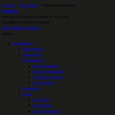
Etusivu
/
Tarvikkeet
/
Pakkaustarvikkeet
Suodata
Valitun kaltaisia tuotteita ei löytynyt.
Suodata varaston mukaan
Näytä kaikki tuotteet
Selaa
Kausikasvit
Äitienpäivä
Havuniput
Hyötykasvit
Kurkun taimet
Muut hyötykasvit
Tomaatin taimet
Yrtin taimet
Isänpäivä
Joulu
Hyasintit
Jouluhavut
Jouluistutukset