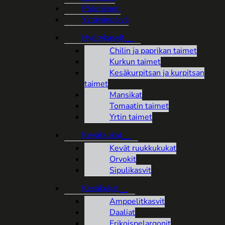
Pääsiäinen
Ystävänpäivä
Hyötykasvit
Chilin ja paprikan taimet
Kurkun taimet
Kesäkurpitsan ja kurpitsan
taimet
Mansikat
Tomaatin taimet
Yrtin taimet
Kevätkukat
Kevät ruukkukukat
Orvokit
Sipulikasvit
Kesäkukat
Amppelitkasvit
Daaliat
Erikoispelargonit