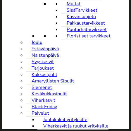
Mullat
SisäTarvikkeet
Kasvinsuojelu
Pakkaustarvikkeet
Puutarhatarvikkeet
Floristiset tarvikkeet
Joulu
Ystävänpäivä
NaistenpäIvä
Syyskasvit
Tarjoukset
Kukkasipulit
Amaryllisten Sipulit
Siemenet
Kesäkukkasipulit
Viherkasvit
Black Friday
Palvelut
Joulukukat yrityksille
Viherkasvit ja ruukut yrityksille