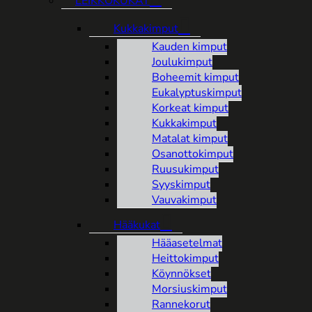
LEIKKOKUKAT
Kukkakimput
Kauden kimput
Joulukimput
Boheemit kimput
Eukalyptuskimput
Korkeat kimput
Kukkakimput
Matalat kimput
Osanottokimput
Ruusukimput
Syyskimput
Vauvakimput
Hääkukat
Hääasetelmat
Heittokimput
Köynnökset
Morsiuskimput
Rannekorut