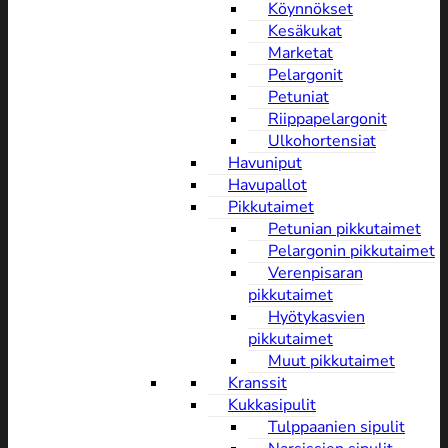
Köynnökset
Kesäkukat
Marketat
Pelargonit
Petuniat
Riippapelargonit
Ulkohortensiat
Havuniput
Havupallot
Pikkutaimet
Petunian pikkutaimet
Pelargonin pikkutaimet
Verenpisaran
pikkutaimet
Hyötykasvien
pikkutaimet
Muut pikkutaimet
Kranssit
Kukkasipulit
Tulppaanien sipulit