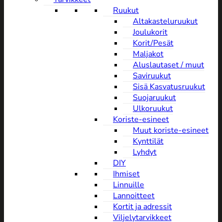
Ruukut
Altakasteluruukut
Joulukorit
Korit/Pesät
Maljakot
Aluslautaset / muut
Saviruukut
Sisä Kasvatusruukut
Suojaruukut
Ulkoruukut
Koriste-esineet
Muut koriste-esineet
Kynttilät
Lyhdyt
DIY
Ihmiset
Linnuille
Lannoitteet
Kortit ja adressit
Viljelytarvikkeet