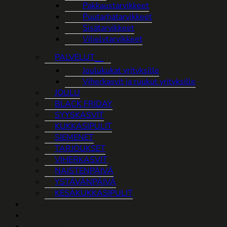
Pakkaustarvikkeet
Puutarhatarvikkeet
Sisätarvikkeet
Viljelytarvikkeet
PALVELUT
Joulukukat yrityksille
Viherkasvit ja ruukut yrityksille
JOULU
BLACK FRIDAY
SYYSKASVIT
KUKKASIPULIT
SIEMENET
TARJOUKSET
VIHERKASVIT
NAISTENPÄIVÄ
YSTÄVÄNPÄIVÄ
KESÄKUKKASIPULIT
Myymälät
Meistä
Ota yhteyttä