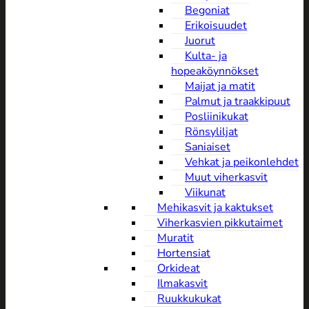
Begoniat
Erikoisuudet
Juorut
Kulta- ja
hopeaköynnökset
Maijat ja matit
Palmut ja traakkipuut
Posliinikukat
Rönsyliljat
Saniaiset
Vehkat ja peikonlehdet
Muut viherkasvit
Viikunat
Mehikasvit ja kaktukset
Viherkasvien pikkutaimet
Muratit
Hortensiat
Orkideat
Ilmakasvit
Ruukkukukat