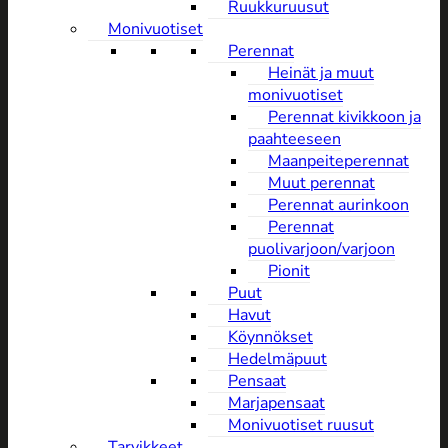
Ruukkuruusut
Monivuotiset
Perennat
Heinät ja muut
monivuotiset
Perennat kivikkoon ja
paahteeseen
Maanpeiteperennat
Muut perennat
Perennat aurinkoon
Perennat
puolivarjoon/varjoon
Pionit
Puut
Havut
Köynnökset
Hedelmäpuut
Pensaat
Marjapensaat
Monivuotiset ruusut
Tarvikkeet