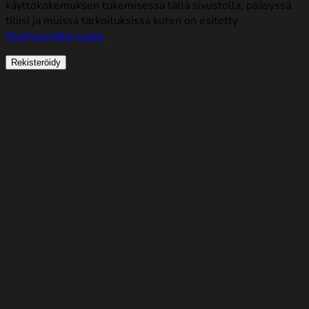
käyttökokemuksen tukemisessa tällä sivustolla, pääsyssä
tiliisi ja muissa tarkoituksissa kuten on esitetty
Yksityisyyden suoja
.
Rekisteröidy