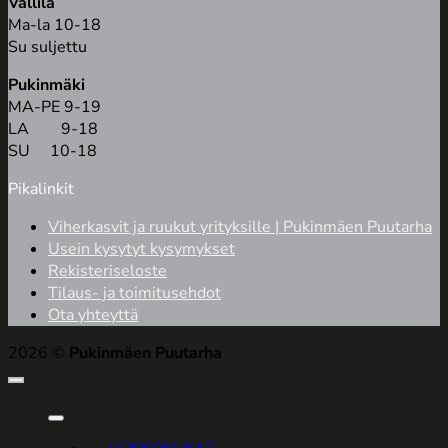
Vallila
Ma-la 10-18
Su suljettu
Pukinmäki
MA-PE 9-19
LA 9-18
SU 10-18
Pikalinkit
Viherkasvit ja ruukut yrityksille | Pukinmäen Puutarha
Usein kysytyt kysymykset
Rekisteriseloste
Tilaus- ja toimitusehdot
Ota yhteyttä
2026 ©
Pukinmäen Puutarha