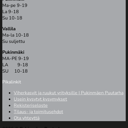
Ma-pe 9-19
La 9-18
Su 10-18
Vallila
Ma-la 10-18
Su suljettu
Pukinmäki
MA-PE 9-19
LA 9-18
SU 10-18
Pikalinkit
Viherkasvit ja ruukut yrityksille | Pukinmäen Puutarha
Usein kysytyt kysymykset
Rekisteriseloste
Tilaus- ja toimitusehdot
Ota yhteyttä