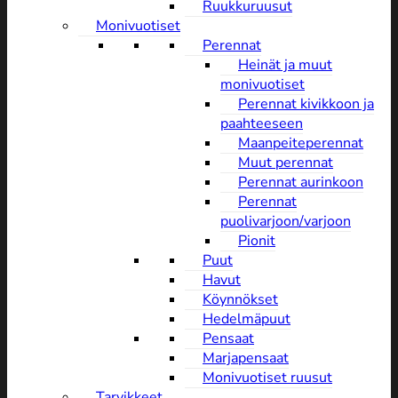
Ruukkuruusut
Monivuotiset
Perennat
Heinät ja muut
monivuotiset
Perennat kivikkoon ja
paahteeseen
Maanpeiteperennat
Muut perennat
Perennat aurinkoon
Perennat
puolivarjoon/varjoon
Pionit
Puut
Havut
Köynnökset
Hedelmäpuut
Pensaat
Marjapensaat
Monivuotiset ruusut
Tarvikkeet