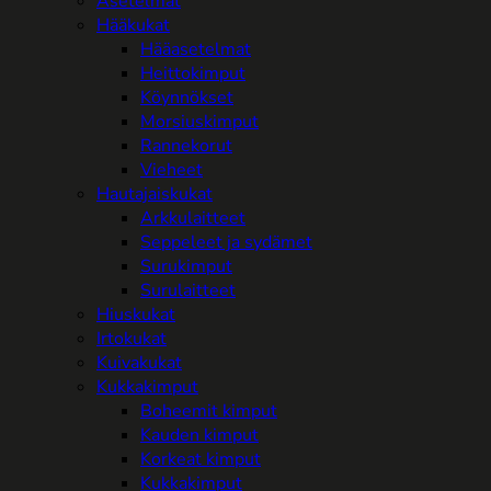
Asetelmat
Hääkukat
Hääasetelmat
Heittokimput
Köynnökset
Morsiuskimput
Rannekorut
Vieheet
Hautajaiskukat
Arkkulaitteet
Seppeleet ja sydämet
Surukimput
Surulaitteet
Hiuskukat
Irtokukat
Kuivakukat
Kukkakimput
Boheemit kimput
Kauden kimput
Korkeat kimput
Kukkakimput