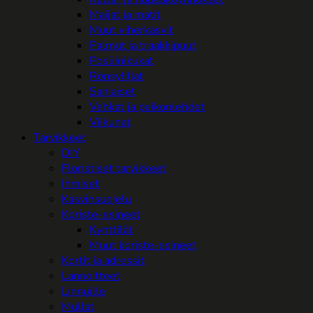
Maijat ja matit
Muut viherkasvit
Palmut ja traakkipuut
Posliinikukat
Rönsyliljat
Saniaiset
Vehkat ja peikonlehdet
Viikunat
Tarvikkeet
DIY
Floristiset tarvikkeet
Ihmiset
Kasvinsuojelu
Koriste-esineet
Kynttilät
Muut koriste-esineet
Kortit ja adressit
Lannoitteet
Linnuille
Mullat