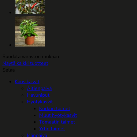
tehdä
valinnat
tuotteen
sivulla.
Suodata varaston mukaan
Näytä kaikki tuotteet
Selaa
Kausikasvit
Äitienpäivä
Havuniput
Hyötykasvit
Kurkun taimet
Muut hyötykasvit
Tomaatin taimet
Yrtin taimet
Isänpäivä