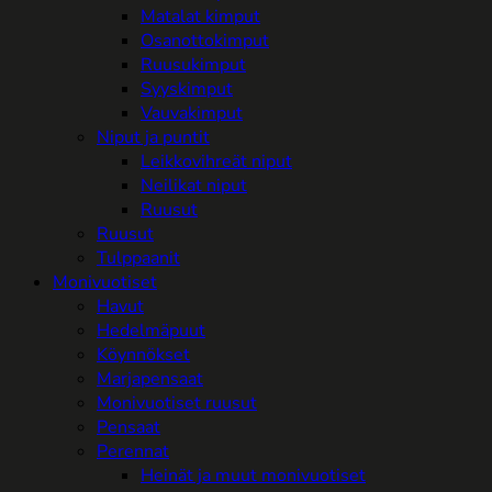
Matalat kimput
Osanottokimput
Ruusukimput
Syyskimput
Vauvakimput
Niput ja puntit
Leikkovihreät niput
Neilikat niput
Ruusut
Ruusut
Tulppaanit
Monivuotiset
Havut
Hedelmäpuut
Köynnökset
Marjapensaat
Monivuotiset ruusut
Pensaat
Perennat
Heinät ja muut monivuotiset