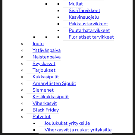
Mullat
SisäTarvikkeet
Kasvinsuojelu
Pakkaustarvikkeet
Puutarhatarvikkeet
Floristiset tarvikkeet
Joulu
Ystävänpäivä
NaistenpäIvä
Syyskasvit
Tarjoukset
Kukkasipulit
Amaryllisten Sipulit
Siemenet
Kesäkukkasipulit
Viherkasvit
Black Friday
Palvelut
Joulukukat yrityksille
Viherkasvit ja ruukut yrityksille