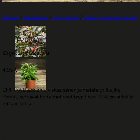
Etusivu
/
Kausikasvit
/
Hyötykasvit
/
Chilin ja paprikan taimet
Chili Pot Black
Capsicum frutescens
4,95
€
Chili Pot Black on tiiviskasvuinen ja matala chililajike.
Pienet, syötävät hedelmät ovat tyypilliseti 3-4 cm pitkiä ja
erittäin tulisia.