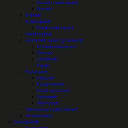
Kevään ruukkukukat
Orvokit
Kranssit
Kukkasipulit
Muut kukkasipulit
Naistenpäivä
Siemenet, sipulit ja mukulat
Nurmikonsiemenet
Perunat
Siemenet
Sipulit
Syyskasvit
Callunat
Krysanteemit
Muut syyskasvit
Syklaamit
Syyshavut
Viherkasvien pikkutaimet
Ystävänpäivä
Leikkokukat