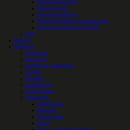
Maanpeiteperennat
Muut perennat
Perennat aurinkoon
Perennat kivikkoon ja paahteeseen
Perennat puolivarjoon/varjoon
Puut
Palvelut
Sisäkasvit
Hortensiat
Ilmakasvit
Mehikasvit ja kaktukset
Muratit
Orkideat
Ruukkukukat
Ruukkuruusut
Viherkasvit
Anopinkielet
Begoniat
Erikoisuudet
Juorut
Kulta- ja hopeaköynnökset