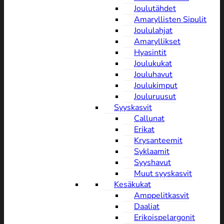
Joulutähdet
Amaryllisten Sipulit
Joululahjat
Amaryllikset
Hyasintit
Joulukukat
Jouluhavut
Joulukimput
Jouluruusut
Syyskasvit
Callunat
Erikat
Krysanteemit
Syklaamit
Syyshavut
Muut syyskasvit
Kesäkukat
Amppelitkasvit
Daaliat
Erikoispelargonit