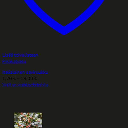
Lisää toivelistaan
Pikakatselu
Italialainen saviruukku
Hintaluokka:
1,20
€
–
18,00
€
1,20 €
Valitse vaihtoehdoista
Tällä
-
tuotteella
18,00 €
on
useampi
muunnelma.
Voit