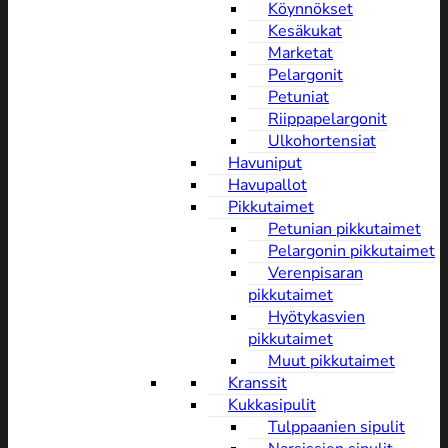
Köynnökset
Kesäkukat
Marketat
Pelargonit
Petuniat
Riippapelargonit
Ulkohortensiat
Havuniput
Havupallot
Pikkutaimet
Petunian pikkutaimet
Pelargonin pikkutaimet
Verenpisaran
pikkutaimet
Hyötykasvien
pikkutaimet
Muut pikkutaimet
Kranssit
Kukkasipulit
Tulppaanien sipulit