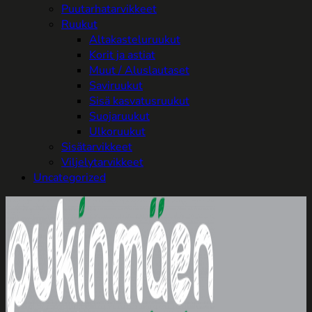
Puutarhatarvikkeet
Ruukut
Altakasteluruukut
Korit ja astiat
Muut / Aluslautaset
Saviruukut
Sisä kasvatusruukut
Suojaruukut
Ulkoruukut
Sisätarvikkeet
Viljelytarvikkeet
Uncategorized