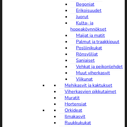
Begoniat
Erikoisuudet
Juorut
Kulta- ja
hopeaköynnökset
Maijat ja matit
Palmut ja traakkipuut
Posliinikukat
Rönsyliljat
Saniaiset
Vehkat ja peikonlehdet
Muut viherkasvit
Viikunat
Mehikasvit ja kaktukset
Viherkasvien pikkutaimet
Muratit
Hortensiat
Orkideat
Ilmakasvit
Ruukkukukat