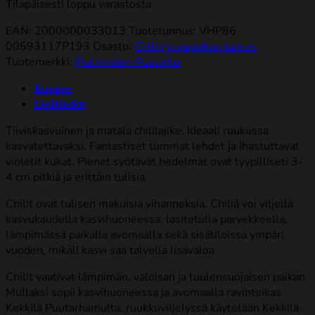
Tilapäisesti loppu varastosta
EAN: 2000000033013
Tuotetunnus:
VHP86
00593117P193
Osasto:
Chilin ja paprikan taimet
Tuotemerkki:
Pukinmäen Puutarha
Kuvaus
Lisätiedot
Tiiviskasvuinen ja matala chililajike. Ideaali ruukussa
kasvatettavaksi. Fantastiset tummat lehdet ja ihastuttavat
violetit kukat. Pienet syötävät hedelmät ovat tyypilliseti 3-
4 cm pitkiä ja erittäin tulisia.
Chilit ovat tulisen makuisia vihanneksia. Chiliä voi viljellä
kasvukaudella kasvihuoneessa, lasitetulla parvekkeella,
lämpimässä paikalla avomaalla sekä sisätiloissa ympäri
vuoden, mikäli kasvi saa talvella lisävaloa.
Chilit vaativat lämpimän, valoisan ja tuulensuojaisen paikan.
Mullaksi sopii kasvihuoneessa ja avomaalla ravinteikas
Kekkilä Puutarhamulta, ruukkuviljelyssä käytetään Kekkilä