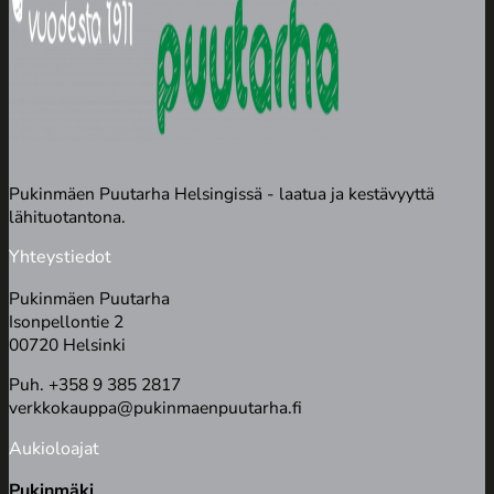
Pukinmäen Puutarha Helsingissä - laatua ja kestävyyttä
lähituotantona.
Yhteystiedot
Pukinmäen Puutarha
Isonpellontie 2
00720 Helsinki
Puh. +358 9 385 2817
verkkokauppa@pukinmaenpuutarha.fi
Aukioloajat
Pukinmäki