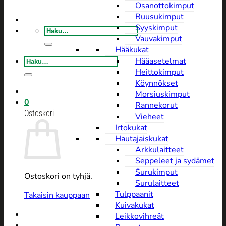
Osanottokimput
Ruusukimput
Syyskimput
Etsi:
Vauvakimput
Hääkukat
Etsi:
Hääasetelmat
Heittokimput
Köynnökset
Morsiuskimput
0
Rannekorut
Ostoskori
Vieheet
Irtokukat
Hautajaiskukat
Arkkulaitteet
Seppeleet ja sydämet
Surukimput
Ostoskori on tyhjä.
Surulaitteet
Tulppaanit
Takaisin kauppaan
Kuivakukat
Leikkovihreät