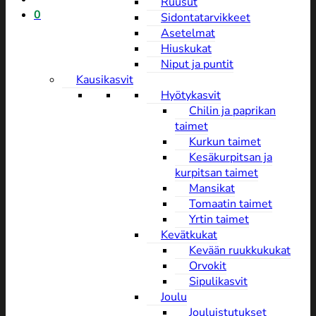
Ruusut
0
Sidontatarvikkeet
Asetelmat
Hiuskukat
Niput ja puntit
Kausikasvit
Hyötykasvit
Chilin ja paprikan
taimet
Kurkun taimet
Kesäkurpitsan ja
kurpitsan taimet
Mansikat
Tomaatin taimet
Yrtin taimet
Kevätkukat
Kevään ruukkukukat
Orvokit
Sipulikasvit
Joulu
Jouluistutukset