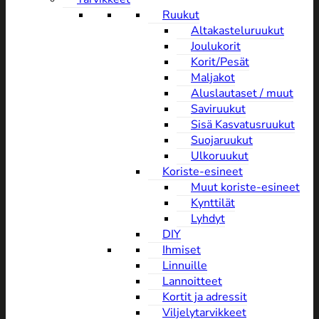
Ruukut
Altakasteluruukut
Joulukorit
Korit/Pesät
Maljakot
Aluslautaset / muut
Saviruukut
Sisä Kasvatusruukut
Suojaruukut
Ulkoruukut
Koriste-esineet
Muut koriste-esineet
Kynttilät
Lyhdyt
DIY
Ihmiset
Linnuille
Lannoitteet
Kortit ja adressit
Viljelytarvikkeet