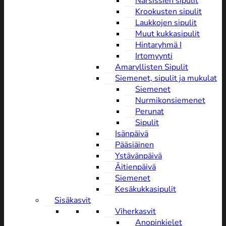
Narsissien sipulit
Krookusten sipulit
Laukkojen sipulit
Muut kukkasipulit
Hintaryhmä I
Irtomyynti
Amaryllisten Sipulit
Siemenet, sipulit ja mukulat
Siemenet
Nurmikonsiemenet
Perunat
Sipulit
Isänpäivä
Pääsiäinen
Ystävänpäivä
Äitienpäivä
Siemenet
Kesäkukkasipulit
Sisäkasvit
Viherkasvit
Anopinkielet