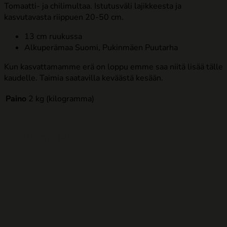
Tomaatti- ja chilimultaa. Istutusväli lajikkeesta ja
kasvutavasta riippuen 20-50 cm.
13 cm ruukussa
Alkuperämaa Suomi, Pukinmäen Puutarha
Kun kasvattamamme erä on loppu emme saa niitä lisää tälle
kaudelle. Taimia saatavilla keväästä kesään.
Paino
2 kg (kilogramma)
Saatat myös pitää...