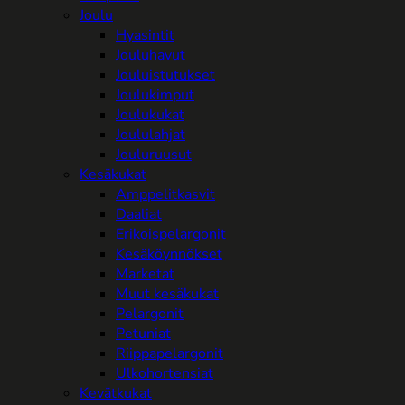
Joulu
Hyasintit
Jouluhavut
Jouluistutukset
Joulukimput
Joulukukat
Joululahjat
Jouluruusut
Kesäkukat
Amppelitkasvit
Daaliat
Erikoispelargonit
Kesäköynnökset
Marketat
Muut kesäkukat
Pelargonit
Petuniat
Riippapelargonit
Ulkohortensiat
Kevätkukat