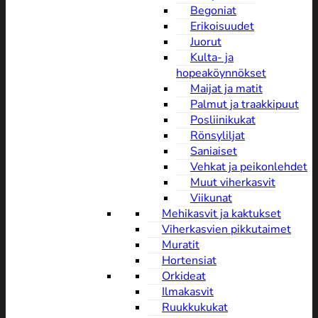
Begoniat
Erikoisuudet
Juorut
Kulta- ja
hopeaköynnökset
Maijat ja matit
Palmut ja traakkipuut
Posliinikukat
Rönsyliljat
Saniaiset
Vehkat ja peikonlehdet
Muut viherkasvit
Viikunat
Mehikasvit ja kaktukset
Viherkasvien pikkutaimet
Muratit
Hortensiat
Orkideat
Ilmakasvit
Ruukkukukat