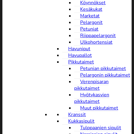
Köynnökset
Kesäkukat
Marketat
Pelargonit
Petuniat
Riippapelargonit
Ulkohortensiat
Havuniput
Havupallot
Pikkutaimet
Petunian pikkutaimet
Pelargonin pikkutaimet
Verenpisaran
pikkutaimet
Hyötykasvien
pikkutaimet
Muut pikkutaimet
Kranssit
Kukkasipulit
Tulppaanien sipulit