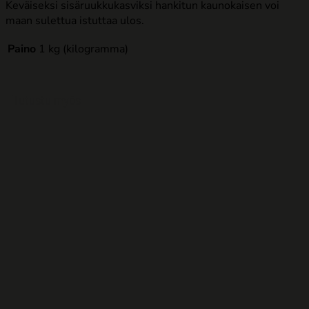
Keväiseksi sisäruukkukasviksi hankitun kaunokaisen voi
maan sulettua istuttaa ulos.
Paino
1 kg (kilogramma)
Tutustu myös