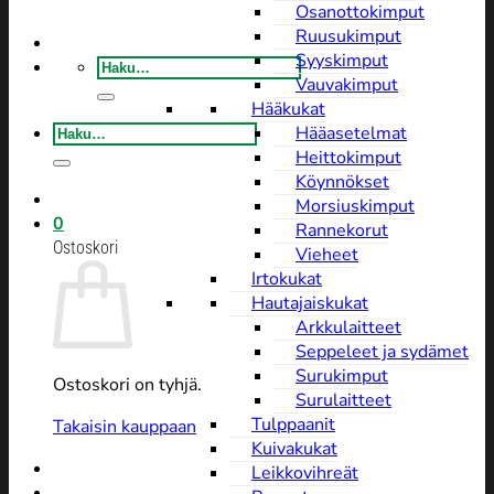
Osanottokimput
Ruusukimput
Syyskimput
Etsi:
Vauvakimput
Hääkukat
Etsi:
Hääasetelmat
Heittokimput
Köynnökset
Morsiuskimput
0
Rannekorut
Ostoskori
Vieheet
Irtokukat
Hautajaiskukat
Arkkulaitteet
Seppeleet ja sydämet
Surukimput
Ostoskori on tyhjä.
Surulaitteet
Tulppaanit
Takaisin kauppaan
Kuivakukat
Leikkovihreät