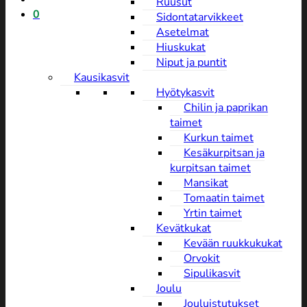
Ruusut
0
Sidontatarvikkeet
Asetelmat
Hiuskukat
Niput ja puntit
Kausikasvit
Hyötykasvit
Chilin ja paprikan
taimet
Kurkun taimet
Kesäkurpitsan ja
kurpitsan taimet
Mansikat
Tomaatin taimet
Yrtin taimet
Kevätkukat
Kevään ruukkukukat
Orvokit
Sipulikasvit
Joulu
Jouluistutukset