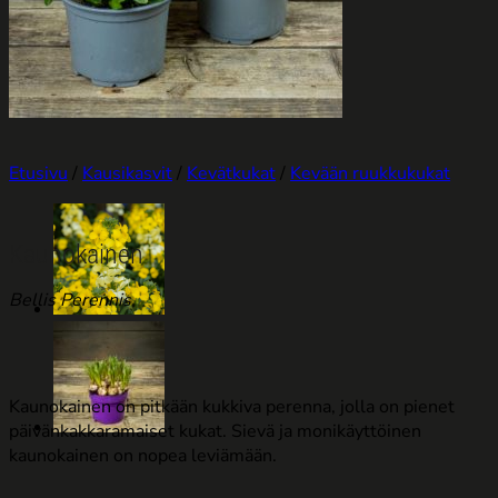
Etusivu
/
Kausikasvit
/
Kevätkukat
/
Kevään ruukkukukat
Kaunokainen
Bellis Perennis
Kaunokainen on pitkään kukkiva perenna, jolla on pienet
päivänkakkaramaiset kukat. Sievä ja monikäyttöinen
kaunokainen on nopea leviämään.