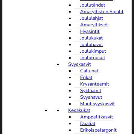
Joulutähdet
Amaryllisten Sipulit
Joululahjat
Amaryllikset
Hyasintit
Joulukukat
Jouluhavut
Joulukimput
Jouluruusut
Syyskasvit
Callunat
Erikat
Krysanteemit
Syklaamit
Syyshavut
Muut syyskasvit
Kesäkukat
Amppelitkasvit
Daaliat
Erikoispelargonit