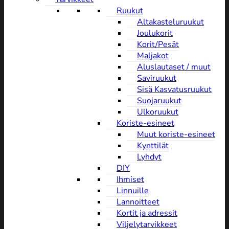
Ruukut
Altakasteluruukut
Joulukorit
Korit/Pesät
Maljakot
Aluslautaset / muut
Saviruukut
Sisä Kasvatusruukut
Suojaruukut
Ulkoruukut
Koriste-esineet
Muut koriste-esineet
Kynttilät
Lyhdyt
DIY
Ihmiset
Linnuille
Lannoitteet
Kortit ja adressit
Viljelytarvikkeet