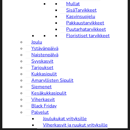
Mullat
SisäTarvikkeet
Kasvinsuojelu
Pakkaustarvikkeet
Puutarhatarvikkeet
Floristiset tarvikkeet
Joulu
Ystävänpäivä
NaistenpäIvä
Syyskasvit
Tarjoukset
Kukkasipulit
Amaryllisten Sipulit
Siemenet
Kesäkukkasipulit
Viherkasvit
Black Friday
Palvelut
Joulukukat yrityksille
Viherkasvit ja ruukut yrityksille