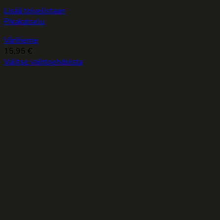
Lisää toivelistaan
Pikakatselu
Väriherne
15,95
€
Valitse vaihtoehdoista
Tällä
tuotteella
on
useampi
muunnelma.
Voit
tehdä
valinnat
tuotteen
sivulla.