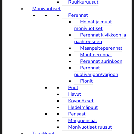
Ruukkuruusut
Monivuotiset
Perennat
Heinät ja muut
monivuotiset
Perennat kivikkoon ja
paahteeseen
Maanpeiteperennat
Muut perennat
Perennat aurinkoon
Perennat
puolivarjoon/varjoon
Pionit
Puut
Havut
Köynnökset
Hedelmäpuut
Pensaat
Marjapensaat
Monivuotiset ruusut
Tarvikkeet