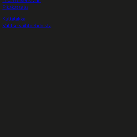
Lisää toivelistaan
Pikakatselu
Kultalakka
Valitse vaihtoehdoista
Tällä
tuotteella
on
useampi
muunnelma.
Voit
tehdä
valinnat
tuotteen
sivulla.