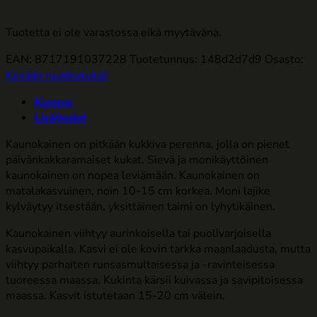
Tuotetta ei ole varastossa eikä myytävänä.
EAN: 8717191037228
Tuotetunnus:
148d2d7d9
Osasto:
Kevään ruukkukukat
Kuvaus
Lisätiedot
Kaunokainen on pitkään kukkiva perenna, jolla on pienet
päivänkakkaramaiset kukat. Sievä ja monikäyttöinen
kaunokainen on nopea leviämään. Kaunokainen on
matalakasvuinen, noin 10-15 cm korkea. Moni lajike
kylväytyy itsestään, yksittäinen taimi on lyhytikäinen.
Kaunokainen viihtyy aurinkoisella tai puolivarjoisella
kasvupaikalla. Kasvi ei ole kovin tarkka maanlaadusta, mutta
viihtyy parhaiten runsasmultaisessa ja -ravinteisessa
tuoreessa maassa. Kukinta kärsii kuivassa ja savipitoisessa
maassa. Kasvit istutetaan 15-20 cm välein.