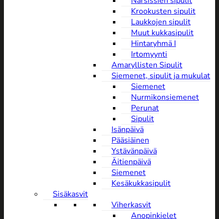
Narsissien sipulit
Krookusten sipulit
Laukkojen sipulit
Muut kukkasipulit
Hintaryhmä I
Irtomyynti
Amaryllisten Sipulit
Siemenet, sipulit ja mukulat
Siemenet
Nurmikonsiemenet
Perunat
Sipulit
Isänpäivä
Pääsiäinen
Ystävänpäivä
Äitienpäivä
Siemenet
Kesäkukkasipulit
Sisäkasvit
Viherkasvit
Anopinkielet