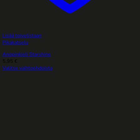
Lisää toivelistaan
Pikakatselu
Anopinkieli Starshine
5,95
€
Valitse vaihtoehdoista
Tällä
tuotteella
on
useampi
muunnelma.
Voit
tehdä
valinnat
tuotteen
sivulla.