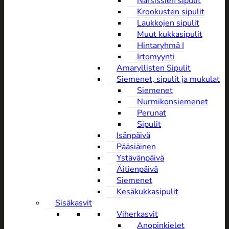
Narsissien sipulit
Krookusten sipulit
Laukkojen sipulit
Muut kukkasipulit
Hintaryhmä I
Irtomyynti
Amaryllisten Sipulit
Siemenet, sipulit ja mukulat
Siemenet
Nurmikonsiemenet
Perunat
Sipulit
Isänpäivä
Pääsiäinen
Ystävänpäivä
Äitienpäivä
Siemenet
Kesäkukkasipulit
Sisäkasvit
Viherkasvit
Anopinkielet