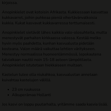
kirjoissa.
Anopinkielet ovat kotoisin Afrikasta. Kukkiessaan kasvattaa
kukkavarret, joihin puhkeaa pieniä vihertävänvalkoisia
kukkia. Kukat kasvavat kukkavarressa terttumaisesti.
Anopinkielet sietävät lähes kaikkia valo-olosuhteita, mutta
menestyvät parhaiten kirkkaassa valossa. Kestää melko
hyvin myös paahdetta, kunhan kasvualusta pidetään
kosteana. Valon määrä vaikuttaa lehtien väritykseen.
Menestyy normaalissa huoneenlämmössä, lepokautena
talviaikaan nauttii noin 15-18 asteen lämpötilasta.
Anopinkielet istutetaan hiekkaiseen multaan.
Kastelun tulee olla niukahkoa, kasvualustan annetaan
kuivahtaa kastelujen välillä.
23 cm ruukussa
Alkuperämaa Hollanti
Jos kasvi on loppu puutarhalta, yritämme saada kasvia lisää.