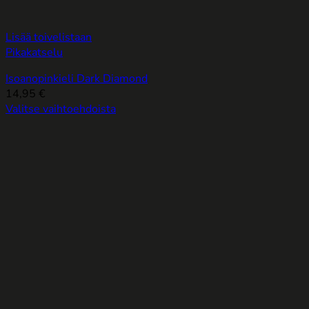
Lisää toivelistaan
Pikakatselu
Isoanopinkieli Dark Diamond
14,95
€
Valitse vaihtoehdoista
Tällä
tuotteella
on
useampi
muunnelma.
Voit
tehdä
valinnat
tuotteen
sivulla.