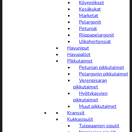
Köynnökset
Kesäkukat
Marketat
Pelargonit
Petuniat
Riippapelargonit
Ulkohortensiat
Havuniput
Havupallot
Pikkutaimet
Petunian pikkutaimet
Pelargonin pikkutaimet
Verenpisaran
pikkutaimet
Hyötykasvien
pikkutaimet
Muut pikkutaimet
Kranssit
Kukkasipulit
Tulppaanien sipulit