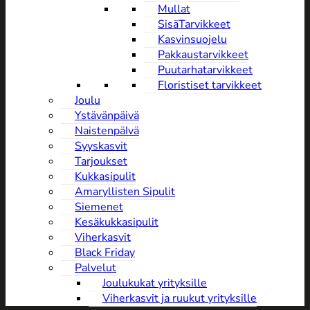
Mullat
SisäTarvikkeet
Kasvinsuojelu
Pakkaustarvikkeet
Puutarhatarvikkeet
Floristiset tarvikkeet
Joulu
Ystävänpäivä
NaistenpäIvä
Syyskasvit
Tarjoukset
Kukkasipulit
Amaryllisten Sipulit
Siemenet
Kesäkukkasipulit
Viherkasvit
Black Friday
Palvelut
Joulukukat yrityksille
Viherkasvit ja ruukut yrityksille