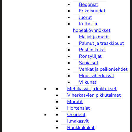
Begoniat
Erikoisuudet
Juorut
Kulta- ja
hopeaköynnökset
Maijat ja matit
Palmut ja traakkipuut
Posliinikukat
Rönsyliljat
Saniaiset
Vehkat ja peikonlehdet
Muut viherkasvit
Viikunat
Mehikasvit ja kaktukset
Viherkasvien pikkutaimet
Muratit
Hortensiat
Orkideat
Ilmakasvit
Ruukkukukat