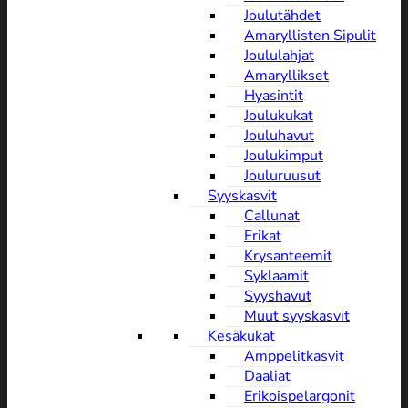
Joulutähdet
Amaryllisten Sipulit
Joululahjat
Amaryllikset
Hyasintit
Joulukukat
Jouluhavut
Joulukimput
Jouluruusut
Syyskasvit
Callunat
Erikat
Krysanteemit
Syklaamit
Syyshavut
Muut syyskasvit
Kesäkukat
Amppelitkasvit
Daaliat
Erikoispelargonit