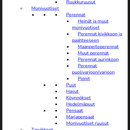
Ruukkuruusut
Monivuotiset
Perennat
Heinät ja muut
monivuotiset
Perennat kivikkoon ja
paahteeseen
Maanpeiteperennat
Muut perennat
Perennat aurinkoon
Perennat
puolivarjoon/varjoon
Pionit
Puut
Havut
Köynnökset
Hedelmäpuut
Pensaat
Marjapensaat
Monivuotiset ruusut
Tarvikkeet