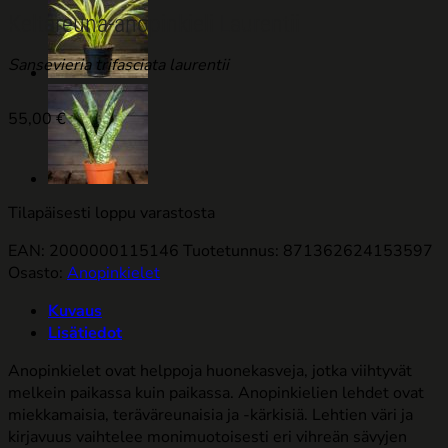
Keltareuna-anopinkieli Laurentii
Sansevieria trifasciata laurentii
55,00
€
Tilapäisesti loppu varastosta
EAN: 2000000115146
Tuotetunnus:
871362624153597
Osasto:
Anopinkielet
Kuvaus
Lisätiedot
Anopinkielet ovat helppoja huonekasveja, jotka viihtyvät
melkein paikassa kuin paikassa. Anopinkielien lehdet ovat
miekkamaisia, teräväreunaisia ja -kärkisiä. Lehtien väri ja
kirjavuus vaihtelee monimuotoisesti eri vihreän sävyjen