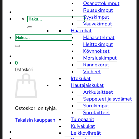
Osanottokimput
Ruusukimput
Syyskimput
Etsi:
Vauvakimput
Hääkukat
Etsi:
Hääasetelmat
Heittokimput
Köynnökset
Morsiuskimput
0
Rannekorut
Ostoskori
Vieheet
Irtokukat
Hautajaiskukat
Arkkulaitteet
Seppeleet ja sydämet
Surukimput
Ostoskori on tyhjä.
Surulaitteet
Tulppaanit
Takaisin kauppaan
Kuivakukat
Leikkovihreät