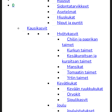
Ruusut
0
Sidontatarvikkeet
Asetelmat
Hiuskukat
Niput ja puntit
Kausikasvit
Hyötykasvit
Chilin ja paprikan
taimet
Kurkun taimet
Kesäkurpitsan ja
kurpitsan taimet
Mansikat
Tomaatin taimet
Yrtin taimet
Kevätkukat
Kevään ruukkukukat
Orvokit
Sipulikasvit
Joulu
Jouluistutukset