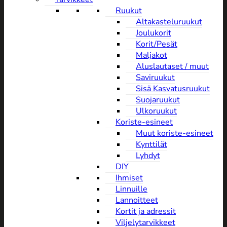
Ruukut
Altakasteluruukut
Joulukorit
Korit/Pesät
Maljakot
Aluslautaset / muut
Saviruukut
Sisä Kasvatusruukut
Suojaruukut
Ulkoruukut
Koriste-esineet
Muut koriste-esineet
Kynttilät
Lyhdyt
DIY
Ihmiset
Linnuille
Lannoitteet
Kortit ja adressit
Viljelytarvikkeet