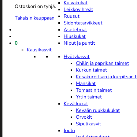
Kuivakukat
Ostoskori on tyhjä.
Leikkovihreät
Ruusut
Takaisin kauppaan
Sidontatarvikkeet
Asetelmat
Hiuskukat
0
Niput ja puntit
Kausikasvit
Hyötykasvit
Chilin ja paprikan taimet
Kurkun taimet
Kesäkurpitsan ja kurpitsan 
Mansikat
Tomaatin taimet
Yrtin taimet
Kevätkukat
Kevään ruukkukukat
Orvokit
Sipulikasvit
Joulu