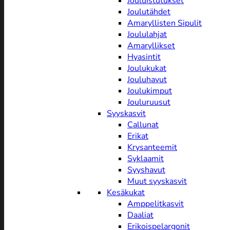
Jouluistutukset
Joulutähdet
Amaryllisten Sipulit
Joululahjat
Amaryllikset
Hyasintit
Joulukukat
Jouluhavut
Joulukimput
Jouluruusut
Syyskasvit
Callunat
Erikat
Krysanteemit
Syklaamit
Syyshavut
Muut syyskasvit
Kesäkukat
Amppelitkasvit
Daaliat
Erikoispelargonit