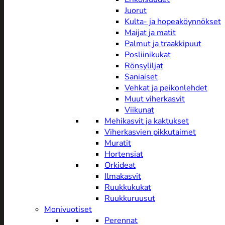
Juorut
Kulta- ja hopeaköynnökset
Maijat ja matit
Palmut ja traakkipuut
Posliinikukat
Rönsyliljat
Saniaiset
Vehkat ja peikonlehdet
Muut viherkasvit
Viikunat
Mehikasvit ja kaktukset
Viherkasvien pikkutaimet
Muratit
Hortensiat
Orkideat
Ilmakasvit
Ruukkukukat
Ruukkuruusut
Monivuotiset
Perennat