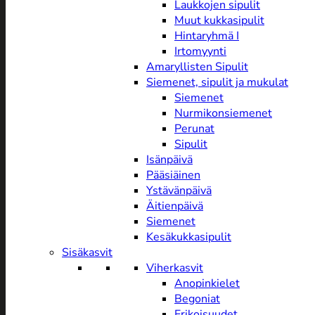
Laukkojen sipulit
Muut kukkasipulit
Hintaryhmä I
Irtomyynti
Amaryllisten Sipulit
Siemenet, sipulit ja mukulat
Siemenet
Nurmikonsiemenet
Perunat
Sipulit
Isänpäivä
Pääsiäinen
Ystävänpäivä
Äitienpäivä
Siemenet
Kesäkukkasipulit
Sisäkasvit
Viherkasvit
Anopinkielet
Begoniat
Erikoisuudet