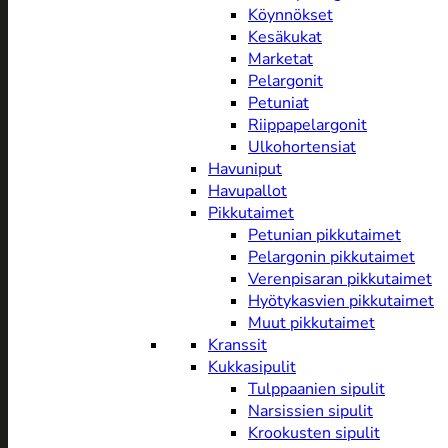
Köynnökset
Kesäkukat
Marketat
Pelargonit
Petuniat
Riippapelargonit
Ulkohortensiat
Havuniput
Havupallot
Pikkutaimet
Petunian pikkutaimet
Pelargonin pikkutaimet
Verenpisaran pikkutaimet
Hyötykasvien pikkutaimet
Muut pikkutaimet
Kranssit
Kukkasipulit
Tulppaanien sipulit
Narsissien sipulit
Krookusten sipulit