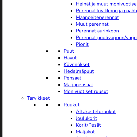
Heinät ja muut monivuotise
Perennat kivikkoon ja paah
Maanpeiteperennat
Muut perennat
Perennat aurinkoon
Perennat puolivarjoon/varj
Pionit
Puut
Havut
Köynnökset
Hedelmäpuut
Pensaat
Marjapensaat
Monivuotiset ruusut
Tarvikkeet
Ruukut
Altakasteluruukut
Joulukorit
Korit/Pesät
Maljakot