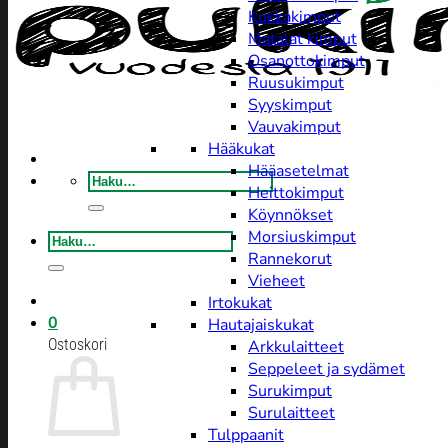
Kukkakimput
Matalat kimput
Osanottokimput
Ruusukimput
Syyskimput
Vauvakimput
Hääkukat
Hääasetelmat
Etsi:
Heittokimput
Köynnökset
Morsiuskimput
Etsi:
Rannekorut
Vieheet
Irtokukat
0
Hautajaiskukat
Ostoskori
Arkkulaitteet
Seppeleet ja sydämet
Surukimput
Surulaitteet
Tulppaanit