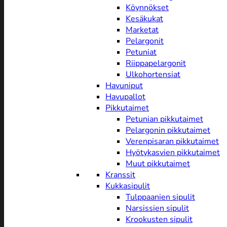
Köynnökset
Kesäkukat
Marketat
Pelargonit
Petuniat
Riippapelargonit
Ulkohortensiat
Havuniput
Havupallot
Pikkutaimet
Petunian pikkutaimet
Pelargonin pikkutaimet
Verenpisaran pikkutaimet
Hyötykasvien pikkutaimet
Muut pikkutaimet
Kranssit
Kukkasipulit
Tulppaanien sipulit
Narsissien sipulit
Krookusten sipulit