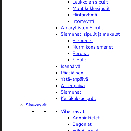
Laukkojen sipulit
Muut kukkasipulit
Hintaryhmä I
Irtomyynti
Amaryllisten Sipulit
Siemenet, sipulit ja mukulat
Siemenet
Nurmikonsiemenet
Perunat
Sipulit
Isänpäivä
Pääsiäinen
Ystävänpäivä
Äitienpäivä
Siemenet
Kesäkukkasipulit
Sisäkasvit
Viherkasvit
Anopinkielet
Begoniat
Erikoisuudet