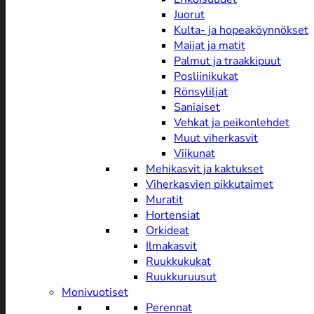
Juorut
Kulta- ja hopeaköynnökset
Maijat ja matit
Palmut ja traakkipuut
Posliinikukat
Rönsyliljat
Saniaiset
Vehkat ja peikonlehdet
Muut viherkasvit
Viikunat
Mehikasvit ja kaktukset
Viherkasvien pikkutaimet
Muratit
Hortensiat
Orkideat
Ilmakasvit
Ruukkukukat
Ruukkuruusut
Monivuotiset
Perennat