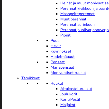
Heinät ja muut monivuotise
Perennat kivikkoon ja paah
Maanpeiteperennat
Muut perennat
Perennat aurinkoon
Perennat puolivarjoon/varj
Pionit
Puut
Havut
Köynnökset
Hedelmäpuut
Pensaat
Marjapensaat
Monivuotiset ruusut
Tarvikkeet
Ruukut
Altakasteluruukut
Joulukorit
Korit/Pesät
Maljakot