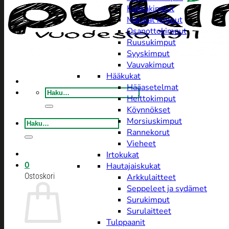
Kukkakimput
Matalat kimput
Osanottokimput
Ruusukimput
Syyskimput
Vauvakimput
Hääkukat
Hääasetelmat
Etsi:
Heittokimput
Köynnökset
Morsiuskimput
Etsi:
Rannekorut
Vieheet
Irtokukat
0
Hautajaiskukat
Ostoskori
Arkkulaitteet
Seppeleet ja sydämet
Surukimput
Surulaitteet
Tulppaanit