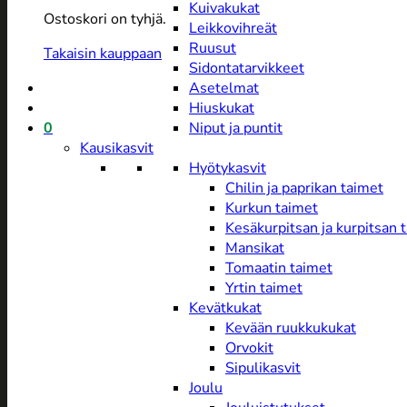
Kuivakukat
Ostoskori on tyhjä.
Leikkovihreät
Ruusut
Takaisin kauppaan
Sidontatarvikkeet
Asetelmat
Hiuskukat
0
Niput ja puntit
Kausikasvit
Hyötykasvit
Chilin ja paprikan taimet
Kurkun taimet
Kesäkurpitsan ja kurpitsan 
Mansikat
Tomaatin taimet
Yrtin taimet
Kevätkukat
Kevään ruukkukukat
Orvokit
Sipulikasvit
Joulu