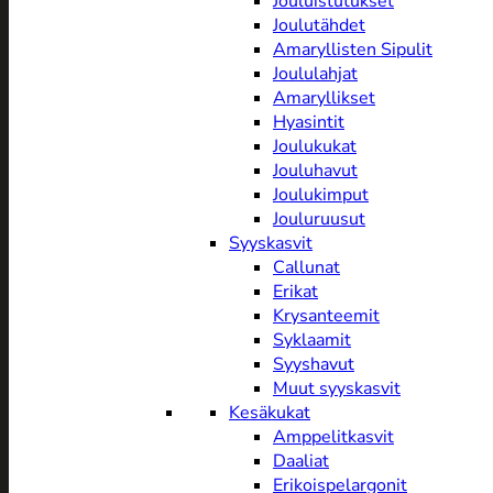
Jouluistutukset
Joulutähdet
Amaryllisten Sipulit
Joululahjat
Amaryllikset
Hyasintit
Joulukukat
Jouluhavut
Joulukimput
Jouluruusut
Syyskasvit
Callunat
Erikat
Krysanteemit
Syklaamit
Syyshavut
Muut syyskasvit
Kesäkukat
Amppelitkasvit
Daaliat
Erikoispelargonit