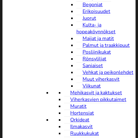
Begoniat
Erikoisuudet
Juorut
Kulta- ja
hopeaköynnökset
Maijat ja matit
Palmut ja traakkipuut
Posliinikukat
Rönsyliljat
Saniaiset
Vehkat ja peikonlehdet
Muut viherkasvit
Viikunat
Mehikasvit ja kaktukset
Viherkasvien pikkutaimet
Muratit
Hortensiat
Orkideat
Ilmakasvit
Ruukkukukat