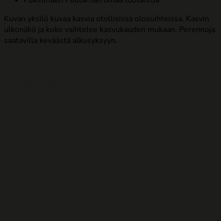
Pukinmäen Puutarhan omaa tuotantoa
Kuvan yksilö kuvaa kasvia otollisissa olosuihteissa. Kasvin
ulkonäkö ja koko vaihtelee kasvukauden mukaan. Perennoja
saatavilla keväästä alkusyksyyn.
Tutustu myös