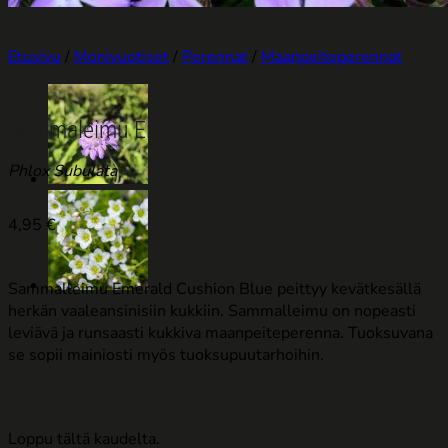
Etusivu
/
Monivuotiset
/
Perennat
/
Maanpeiteperennat
Sammaleimu Emerald Cushion Blue
Phlox Subulata
4,95
€
Sammalleimu Emerald Cushion Blue peittyy kevätkesällä
herkän vaaleansinisiin kukkiin. Sammalleimu on nopeasti
leviävä ja runsaasti kukkiva maanpeiteperenna. Tuoksuvana
se sopii mainiosti myös tuoksupuutarhoihin.
Loppu tältä kaudelta.