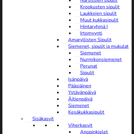
Narsissien sipulit
Krookusten sipulit
Laukkojen sipulit
Muut kukkasipulit
Hintaryhmä I
Irtomyynti
Amaryllisten Sipulit
Siemenet, sipulit ja mukulat
Siemenet
Nurmikonsiemenet
Perunat
Sipulit
Isänpäivä
Pääsiäinen
Ystävänpäivä
Äitienpäivä
Siemenet
Kesäkukkasipulit
Sisäkasvit
Viherkasvit
Anopinkielet