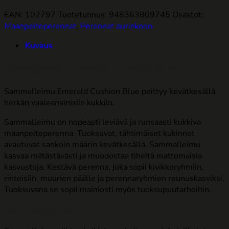
EAN: 102797
Tuotetunnus:
948363809745
Osastot:
Maanpeiteperennat
,
Perennat aurinkoon
Kuvaus
Sammalleimu Emerald Cushion Blue
Sammalleimu Emerald Cushion Blue peittyy kevätkesällä
herkän vaaleansinisiin kukkiin.
Sammalleimu on nopeasti leviävä ja runsaasti kukkiva
maanpeiteperenna. Tuoksuvat, tähtimäiset kukinnot
avautuvat sankoin määrin kevätkesällä. Sammalleimu
kasvaa mätästävästi ja muodostaa tiheitä mattomaisia
kasvustoja. Kestävä perenna, joka sopii kivikkoryhmiin,
rinteisiin, muurien päälle ja perennaryhmien reunuskasviksi.
Tuoksuvana se sopii mainiosti myös tuoksupuutarhoihin.
Sammalleimun hoito