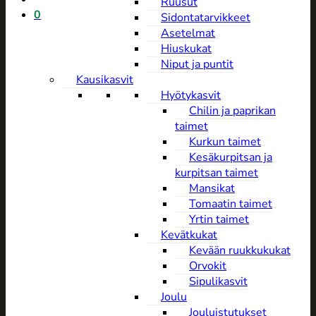
Ruusut
0
Sidontatarvikkeet
Asetelmat
Hiuskukat
Niput ja puntit
Kausikasvit
Hyötykasvit
Chilin ja paprikan
taimet
Kurkun taimet
Kesäkurpitsan ja
kurpitsan taimet
Mansikat
Tomaatin taimet
Yrtin taimet
Kevätkukat
Kevään ruukkukukat
Orvokit
Sipulikasvit
Joulu
Jouluistutukset