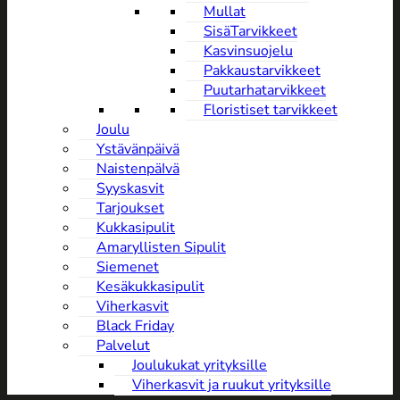
Mullat
SisäTarvikkeet
Kasvinsuojelu
Pakkaustarvikkeet
Puutarhatarvikkeet
Floristiset tarvikkeet
Joulu
Ystävänpäivä
NaistenpäIvä
Syyskasvit
Tarjoukset
Kukkasipulit
Amaryllisten Sipulit
Siemenet
Kesäkukkasipulit
Viherkasvit
Black Friday
Palvelut
Joulukukat yrityksille
Viherkasvit ja ruukut yrityksille