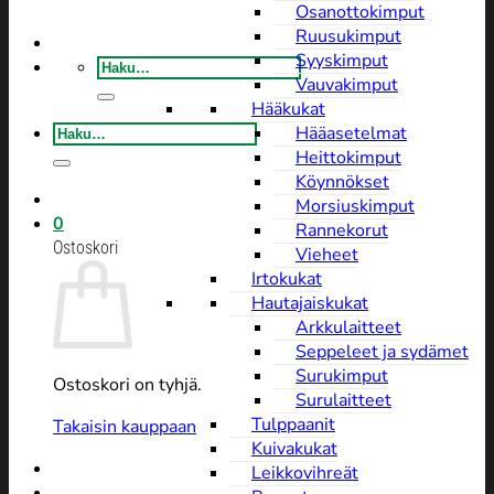
Osanottokimput
Ruusukimput
Syyskimput
Etsi:
Vauvakimput
Hääkukat
Etsi:
Hääasetelmat
Heittokimput
Köynnökset
Morsiuskimput
0
Rannekorut
Ostoskori
Vieheet
Irtokukat
Hautajaiskukat
Arkkulaitteet
Seppeleet ja sydämet
Surukimput
Ostoskori on tyhjä.
Surulaitteet
Tulppaanit
Takaisin kauppaan
Kuivakukat
Leikkovihreät