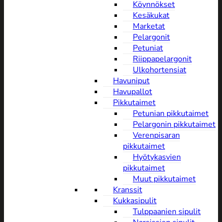
Köynnökset
Kesäkukat
Marketat
Pelargonit
Petuniat
Riippapelargonit
Ulkohortensiat
Havuniput
Havupallot
Pikkutaimet
Petunian pikkutaimet
Pelargonin pikkutaimet
Verenpisaran
pikkutaimet
Hyötykasvien
pikkutaimet
Muut pikkutaimet
Kranssit
Kukkasipulit
Tulppaanien sipulit