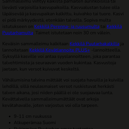
Sammalleimu viihtyy kaikista parhaiten aurinkoisilla tai
lievästi varjoisilla kasvupaikoilla. Kasvualustan tulee olla
läpäisevää ja kasvupaikan kalkittu, kuivahko tai tuore. Kasvi
ei pidä märkyydestä, etenkään talvella. Sopiva multa
istutukseen on
Kekkilä Perenna- ja ruusumulta
tai
Kekkilä
Puutarhamulta
. Taimet istutetaan noin 30 cm välein.
Keväisin sammalleimu kalkitaan
Kekkilä Puutarhakalkilla
ja
lannoitetaan
Kekkilä Kevätlannoite PLUS+
-lannoitteella.
Syksyllä kasville voi antaa syyslannoitteen, joka parantaa
talvehtimista ja seuraavan vuoden kukintaa. Kasvustoja
jaetaan, kun versot kuivuvat keskeltä.
Vähälumisina talvina mättäät voi suojata havuilla ja kuivilla
lehdillä, sillä neulasmaiset versot ruskistuvat herkästi
talven aikana, josi niiden päällä ei ole suojaavaa lunta.
Kevättalvella sammalleimumättäät ovat arkoja
kevätahavalle, joten varjostus voi olla tarpeen.
9-11 cm ruukussa
Alkuperämaa Suomi