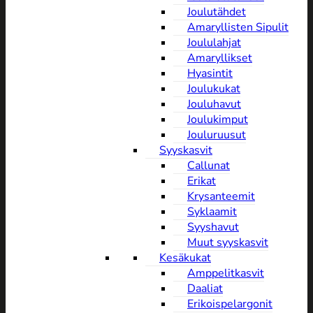
Joulutähdet
Amaryllisten Sipulit
Joululahjat
Amaryllikset
Hyasintit
Joulukukat
Jouluhavut
Joulukimput
Jouluruusut
Syyskasvit
Callunat
Erikat
Krysanteemit
Syklaamit
Syyshavut
Muut syyskasvit
Kesäkukat
Amppelitkasvit
Daaliat
Erikoispelargonit