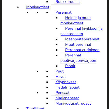
Ruukkuruusut
Monivuotiset
Perennat
Heinät ja muut
monivuotiset
Perennat kivikkoon ja
paahteeseen
Maanpeiteperennat
Muut perennat
Perennat aurinkoon
Perennat
puolivarjoon/varjoon
Pionit
Puut
Havut
Köynnökset
Hedelmäpuut
Pensaat
Marjapensaat
Monivuotiset ruusut
Tarvikkeet