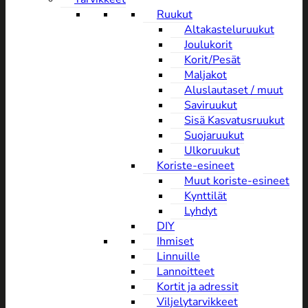
Ruukut
Altakasteluruukut
Joulukorit
Korit/Pesät
Maljakot
Aluslautaset / muut
Saviruukut
Sisä Kasvatusruukut
Suojaruukut
Ulkoruukut
Koriste-esineet
Muut koriste-esineet
Kynttilät
Lyhdyt
DIY
Ihmiset
Linnuille
Lannoitteet
Kortit ja adressit
Viljelytarvikkeet