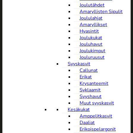
Joulutähdet
Amaryllisten Sipulit
Joululahjat
Amaryllikset
Hyasintit
Joulukukat
Jouluhavut
Joulukimput
Jouluruusut
Syyskasvit
Callunat
Erikat
Krysanteemit
Syklaamit
Syyshavut
Muut syyskasvit
Kesäkukat
Amppelitkasvit
Daaliat
Erikoispelargonit