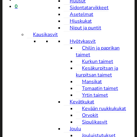
Ruusut
0
Sidontatarvikkeet
Asetelmat
Hiuskukat
Niput ja puntit
Kausikasvit
Hyötykasvit
Chilin ja paprikan
taimet
Kurkun taimet
Kesäkurpitsan ja
kurpitsan taimet
Mansikat
Tomaatin taimet
Yrtin taimet
Kevätkukat
Kevään ruukkukukat
Orvokit
Sipulikasvit
Joulu
Jouluistutukset