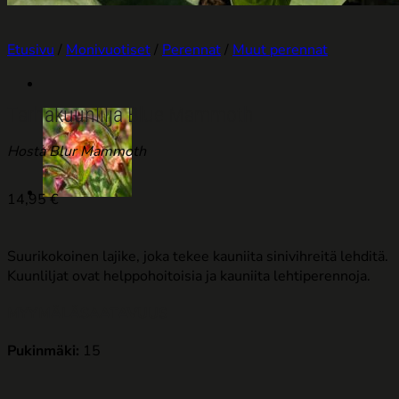
Etusivu
/
Monivuotiset
/
Perennat
/
Muut perennat
Tarhakuunlilja Blue Mammoth
Hosta Blur Mammoth
14,95
€
Suurikokoinen lajike, joka tekee kauniita sinivihreitä lehditä.
Kuunliljat ovat helppohoitoisia ja kauniita lehtiperennoja.
MYYMÄLÄSAATAVUUS
Pukinmäki:
15