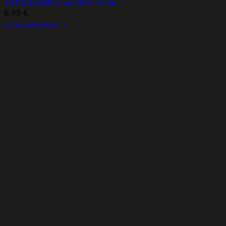
Tarhapäivänlilja Summer Wine
6,95
€
Lisää ostoskoriin