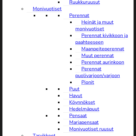
Ruukkuruusut
Monivuotiset
Perennat
Heinät ja muut
monivuotiset
Perennat kivikkoon ja
paahteeseen
Maanpeiteperennat
Muut perennat
Perennat aurinkoon
Perennat
puolivarjoon/varjoon
Pionit
Puut
Havut
Köynnökset
Hedelmäpuut
Pensaat
Marjapensaat
Monivuotiset ruusut
Tarvikkeet