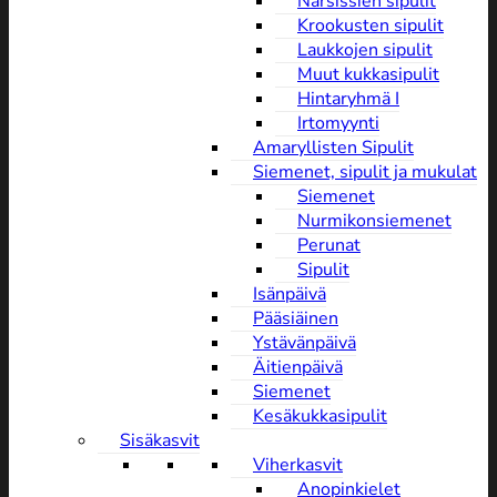
Narsissien sipulit
Krookusten sipulit
Laukkojen sipulit
Muut kukkasipulit
Hintaryhmä I
Irtomyynti
Amaryllisten Sipulit
Siemenet, sipulit ja mukulat
Siemenet
Nurmikonsiemenet
Perunat
Sipulit
Isänpäivä
Pääsiäinen
Ystävänpäivä
Äitienpäivä
Siemenet
Kesäkukkasipulit
Sisäkasvit
Viherkasvit
Anopinkielet