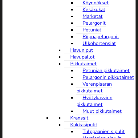
Köynnökset
Kesäkukat
Marketat
Pelargonit
Petuniat
Riippapelargonit
Ulkohortensiat
Havuniput
Havupallot
Pikkutaimet
Petunian pikkutaimet
Pelargonin pikkutaimet
Verenpisaran
pikkutaimet
Hyötykasvien
pikkutaimet
Muut pikkutaimet
Kranssit
Kukkasipulit
Tulppaanien sipulit