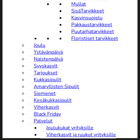
Mullat
SisäTarvikkeet
Kasvinsuojelu
Pakkaustarvikkeet
Puutarhatarvikkeet
Floristiset tarvikkeet
Joulu
Ystävänpäivä
NaistenpäIvä
Syyskasvit
Tarjoukset
Kukkasipulit
Amaryllisten Sipulit
Siemenet
Kesäkukkasipulit
Viherkasvit
Black Friday
Palvelut
Joulukukat yrityksille
Viherkasvit ja ruukut yrityksille