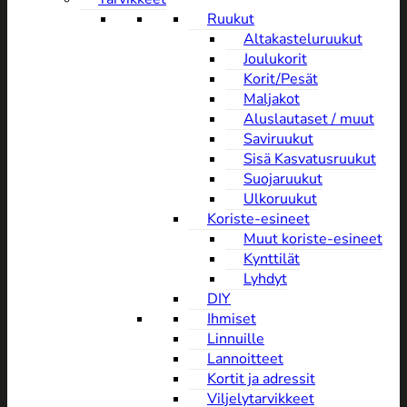
Ruukut
Altakasteluruukut
Joulukorit
Korit/Pesät
Maljakot
Aluslautaset / muut
Saviruukut
Sisä Kasvatusruukut
Suojaruukut
Ulkoruukut
Koriste-esineet
Muut koriste-esineet
Kynttilät
Lyhdyt
DIY
Ihmiset
Linnuille
Lannoitteet
Kortit ja adressit
Viljelytarvikkeet