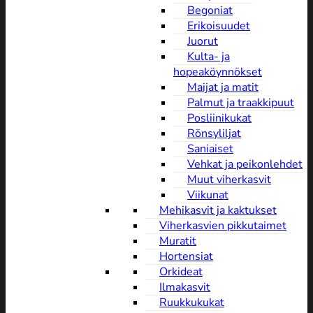
Begoniat
Erikoisuudet
Juorut
Kulta- ja
hopeaköynnökset
Maijat ja matit
Palmut ja traakkipuut
Posliinikukat
Rönsyliljat
Saniaiset
Vehkat ja peikonlehdet
Muut viherkasvit
Viikunat
Mehikasvit ja kaktukset
Viherkasvien pikkutaimet
Muratit
Hortensiat
Orkideat
Ilmakasvit
Ruukkukukat