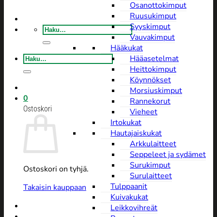
Osanottokimput
Ruusukimput
Syyskimput
Etsi:
Vauvakimput
Hääkukat
Etsi:
Hääasetelmat
Heittokimput
Köynnökset
Morsiuskimput
0
Rannekorut
Ostoskori
Vieheet
Irtokukat
Hautajaiskukat
Arkkulaitteet
Seppeleet ja sydämet
Surukimput
Ostoskori on tyhjä.
Surulaitteet
Tulppaanit
Takaisin kauppaan
Kuivakukat
Leikkovihreät