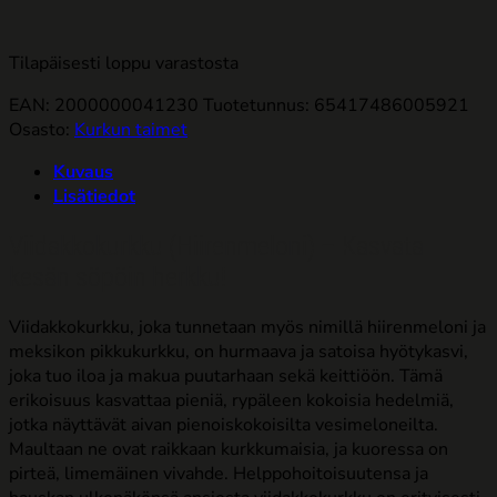
Tilapäisesti loppu varastosta
EAN: 2000000041230
Tuotetunnus:
65417486005921
Osasto:
Kurkun taimet
Kuvaus
Lisätiedot
Viidakkokurkku (Hiirenmeloni) – Kasvata
kesän söpöin herkku!
Viidakkokurkku, joka tunnetaan myös nimillä hiirenmeloni ja
meksikon pikkukurkku, on hurmaava ja satoisa hyötykasvi,
joka tuo iloa ja makua puutarhaan sekä keittiöön. Tämä
erikoisuus kasvattaa pieniä, rypäleen kokoisia hedelmiä,
jotka näyttävät aivan pienoiskokoisilta vesimeloneilta.
Maultaan ne ovat raikkaan kurkkumaisia, ja kuoressa on
pirteä, limemäinen vivahde. Helppohoitoisuutensa ja