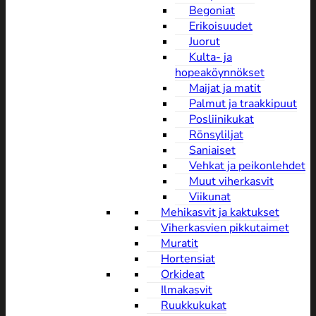
Begoniat
Erikoisuudet
Juorut
Kulta- ja
hopeaköynnökset
Maijat ja matit
Palmut ja traakkipuut
Posliinikukat
Rönsyliljat
Saniaiset
Vehkat ja peikonlehdet
Muut viherkasvit
Viikunat
Mehikasvit ja kaktukset
Viherkasvien pikkutaimet
Muratit
Hortensiat
Orkideat
Ilmakasvit
Ruukkukukat