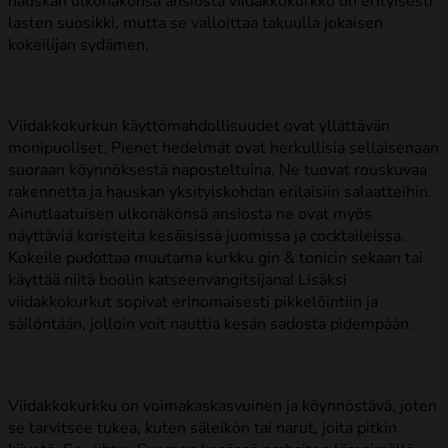
hauskan ulkonäkönsä ansiosta viidakkokurkku on erityisesti
lasten suosikki, mutta se valloittaa takuulla jokaisen
kokeilijan sydämen.
Inspiraatiota ja käyttöideoita
Viidakkokurkun käyttömahdollisuudet ovat yllättävän
monipuoliset. Pienet hedelmät ovat herkullisia sellaisenaan
suoraan köynnöksestä naposteltuina. Ne tuovat rouskuvaa
rakennetta ja hauskan yksityiskohdan erilaisiin salaatteihin.
Ainutlaatuisen ulkonäkönsä ansiosta ne ovat myös
näyttäviä koristeita kesäisissä juomissa ja cocktaileissa.
Kokeile pudottaa muutama kurkku gin & tonicin sekaan tai
käyttää niitä boolin katseenvangitsijana! Lisäksi
viidakkokurkut sopivat erinomaisesti pikkelöintiin ja
säilöntään, jolloin voit nauttia kesän sadosta pidempään.
Viidakkokurkun Kasvupaikka ja hoito
Viidakkokurkku on voimakaskasvuinen ja köynnöstävä, joten
se tarvitsee tukea, kuten säleikön tai narut, joita pitkin