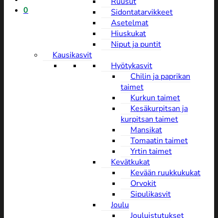
Ruusut
0
Sidontatarvikkeet
Asetelmat
Hiuskukat
Niput ja puntit
Kausikasvit
Hyötykasvit
Chilin ja paprikan
taimet
Kurkun taimet
Kesäkurpitsan ja
kurpitsan taimet
Mansikat
Tomaatin taimet
Yrtin taimet
Kevätkukat
Kevään ruukkukukat
Orvokit
Sipulikasvit
Joulu
Jouluistutukset