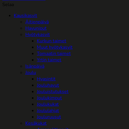
Selaa
Kausikasvit
Äitienpäivä
Havuniput
Hyötykasvit
Kurkun taimet
Muut hyötykasvit
Tomaatin taimet
Yrtin taimet
Isänpäivä
Joulu
Hyasintit
Jouluhavut
Jouluistutukset
Joulukimput
Joulukukat
Joululahjat
Jouluruusut
Kesäkukat