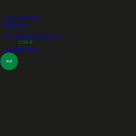
Lisää toivelistaan
Pikakatselu
Avomaakurkku Marketmore
Alkuperäinen
Nykyinen
3,95
€
2,00
€
hinta
hinta
Lisää ostoskoriin
oli:
on:
ALE
3,95 €.
2,00 €.