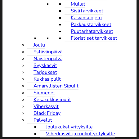
Mullat
SisäTarvikkeet
Kasvinsuojelu
Pakkaustarvikkeet
Puutarhatarvikkeet
Floristiset tarvikkeet
Joulu
Ystävänpäivä
NaistenpäIvä
Syyskasvit
Tarjoukset
Kukkasipulit
Amaryllisten Sipulit
Siemenet
Kesäkukkasipulit
Viherkasvit
Black Friday
Palvelut
Joulukukat yrityksille
Viherkasvit ja ruukut yrityksille