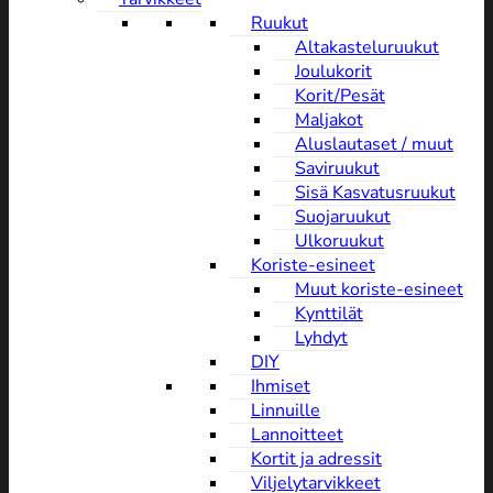
Ruukut
Altakasteluruukut
Joulukorit
Korit/Pesät
Maljakot
Aluslautaset / muut
Saviruukut
Sisä Kasvatusruukut
Suojaruukut
Ulkoruukut
Koriste-esineet
Muut koriste-esineet
Kynttilät
Lyhdyt
DIY
Ihmiset
Linnuille
Lannoitteet
Kortit ja adressit
Viljelytarvikkeet