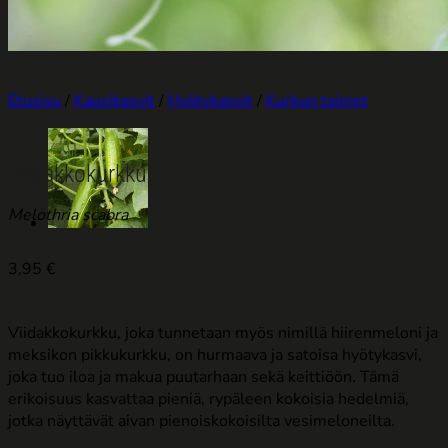
Etusivu
/
Kausikasvit
/
Hyötykasvit
/
Kurkun taimet
Viidakkokurkku
Melothria scabra
3,95
€
Viidakkokurkku, joka tunnetaan myös nimillä hiirenmeloni ja
meksikon pikkukurkku, on hurmaava ja satoisa hyötykasvi,
joka tuo iloa ja makua puutarhaan sekä keittiöön. Tämä
erikoisuus kasvattaa pieniä, rypäleen kokoisia hedelmiä,
jotka näyttävät aivan pienoiskokoisilta vesimeloneilta.