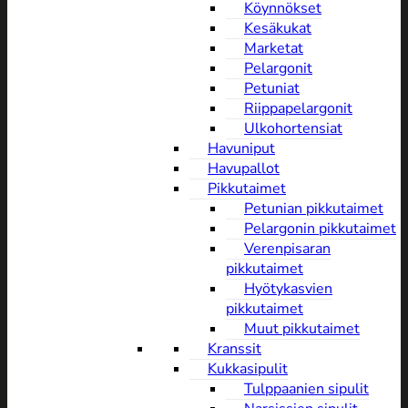
Köynnökset
Kesäkukat
Marketat
Pelargonit
Petuniat
Riippapelargonit
Ulkohortensiat
Havuniput
Havupallot
Pikkutaimet
Petunian pikkutaimet
Pelargonin pikkutaimet
Verenpisaran
pikkutaimet
Hyötykasvien
pikkutaimet
Muut pikkutaimet
Kranssit
Kukkasipulit
Tulppaanien sipulit