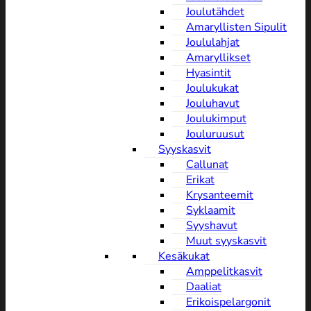
Joulutähdet
Amaryllisten Sipulit
Joululahjat
Amaryllikset
Hyasintit
Joulukukat
Jouluhavut
Joulukimput
Jouluruusut
Syyskasvit
Callunat
Erikat
Krysanteemit
Syklaamit
Syyshavut
Muut syyskasvit
Kesäkukat
Amppelitkasvit
Daaliat
Erikoispelargonit