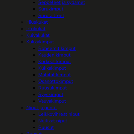
Seppeleet ja sydämet
Surukimput
Surulaitteet
Hiuskukat
Irtokukat
Kuivakukat
Kukkakimput
Boheemit kimput
Kauden kimput
Korkeat kimput
Kukkakimput
Matalat kimput
Osanottokimput
Ruusukimput
Syyskimput
Vauvakimput
Niput ja puntit
Leikkovihreät niput
Neilikat niput
Ruusut
Ruusut