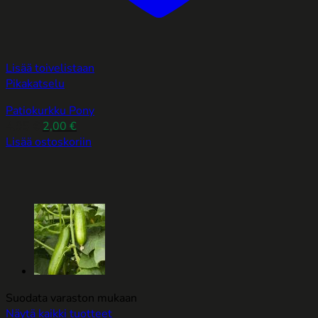
Lisää toivelistaan
Pikakatselu
Patiokurkku Pony
Alkuperäinen
Nykyinen
4,95
€
2,00
€
hinta
hinta
Lisää ostoskoriin
oli:
on:
4,95 €.
2,00 €.
Suodata varaston mukaan
Näytä kaikki tuotteet