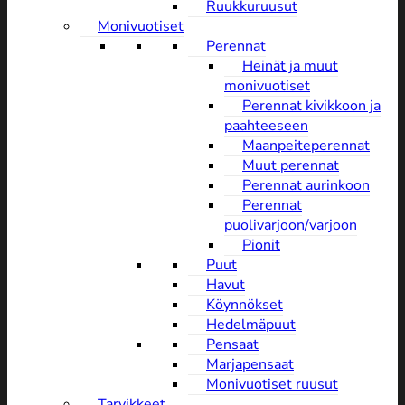
Ruukkuruusut
Monivuotiset
Perennat
Heinät ja muut
monivuotiset
Perennat kivikkoon ja
paahteeseen
Maanpeiteperennat
Muut perennat
Perennat aurinkoon
Perennat
puolivarjoon/varjoon
Pionit
Puut
Havut
Köynnökset
Hedelmäpuut
Pensaat
Marjapensaat
Monivuotiset ruusut
Tarvikkeet