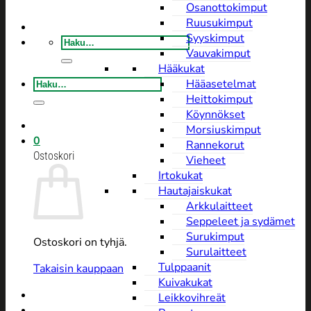
Osanottokimput
Ruusukimput
Syyskimput
Etsi:
Vauvakimput
Hääkukat
Etsi:
Hääasetelmat
Heittokimput
Köynnökset
Morsiuskimput
0
Rannekorut
Ostoskori
Vieheet
Irtokukat
Hautajaiskukat
Arkkulaitteet
Seppeleet ja sydämet
Surukimput
Ostoskori on tyhjä.
Surulaitteet
Tulppaanit
Takaisin kauppaan
Kuivakukat
Leikkovihreät