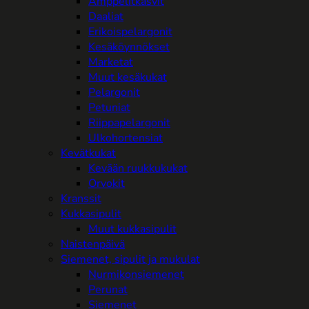
Amppelitkasvit
Daaliat
Erikoispelargonit
Kesäköynnökset
Marketat
Muut kesäkukat
Pelargonit
Petuniat
Riippapelargonit
Ulkohortensiat
Kevätkukat
Kevään ruukkukukat
Orvokit
Kranssit
Kukkasipulit
Muut kukkasipulit
Naistenpäivä
Siemenet, sipulit ja mukulat
Nurmikonsiemenet
Perunat
Siemenet