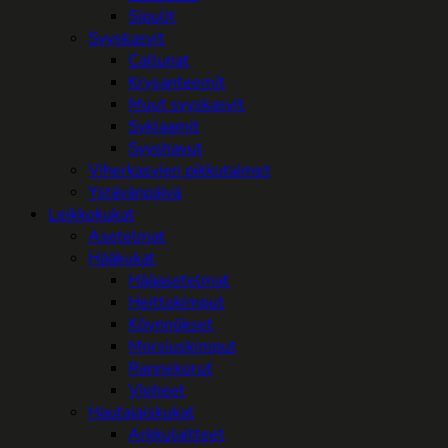
Sipulit
Syyskasvit
Callunat
Krysanteemit
Muut syyskasvit
Syklaamit
Syyshavut
Viherkasvien pikkutaimet
Ystävänpäivä
Leikkokukat
Asetelmat
Hääkukat
Hääasetelmat
Heittokimput
Köynnökset
Morsiuskimput
Rannekorut
Vieheet
Hautajaiskukat
Arkkulaitteet