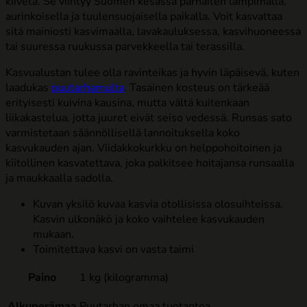
kiivetä. Se viihtyy Suomen kesässä parhaiten lämpimällä,
aurinkoisella ja tuulensuojaisella paikalla. Voit kasvattaa
sitä mainiosti kasvimaalla, lavakauluksessa, kasvihuoneessa
tai suuressa ruukussa parvekkeella tai terassilla.
Kasvualustan tulee olla ravinteikas ja hyvin läpäisevä, kuten
laadukas
puutarhamulta
. Tasainen kosteus on tärkeää
erityisesti kuivina kausina, mutta vältä kuitenkaan
liikakastelua, jotta juuret eivät seiso vedessä. Runsas sato
varmistetaan säännöllisellä lannoituksella koko
kasvukauden ajan. Viidakkokurkku on helppohoitoinen ja
kiitollinen kasvatettava, joka palkitsee hoitajansa runsaalla
ja maukkaalla sadolla.
Kuvan yksilö kuvaa kasvia otollisissa olosuihteissa.
Kasvin ulkonäkö ja koko vaihtelee kasvukauden
mukaan.
Toimitettava kasvi on vasta taimi
Paino
1 kg (kilogramma)
Alkuperämaa
Puutarhan omaa tuotantoa