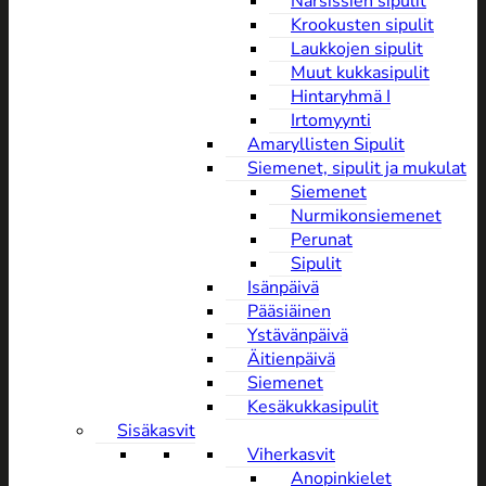
Narsissien sipulit
Krookusten sipulit
Laukkojen sipulit
Muut kukkasipulit
Hintaryhmä I
Irtomyynti
Amaryllisten Sipulit
Siemenet, sipulit ja mukulat
Siemenet
Nurmikonsiemenet
Perunat
Sipulit
Isänpäivä
Pääsiäinen
Ystävänpäivä
Äitienpäivä
Siemenet
Kesäkukkasipulit
Sisäkasvit
Viherkasvit
Anopinkielet