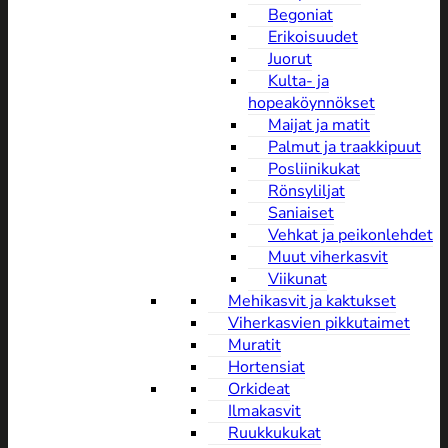
Begoniat
Erikoisuudet
Juorut
Kulta- ja
hopeaköynnökset
Maijat ja matit
Palmut ja traakkipuut
Posliinikukat
Rönsyliljat
Saniaiset
Vehkat ja peikonlehdet
Muut viherkasvit
Viikunat
Mehikasvit ja kaktukset
Viherkasvien pikkutaimet
Muratit
Hortensiat
Orkideat
Ilmakasvit
Ruukkukukat