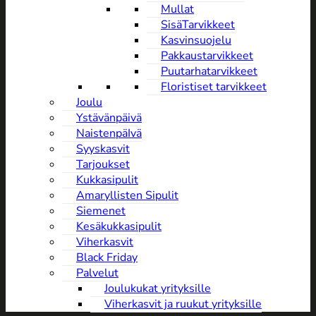
Mullat
SisäTarvikkeet
Kasvinsuojelu
Pakkaustarvikkeet
Puutarhatarvikkeet
Floristiset tarvikkeet
Joulu
Ystävänpäivä
NaistenpäIvä
Syyskasvit
Tarjoukset
Kukkasipulit
Amaryllisten Sipulit
Siemenet
Kesäkukkasipulit
Viherkasvit
Black Friday
Palvelut
Joulukukat yrityksille
Viherkasvit ja ruukut yrityksille