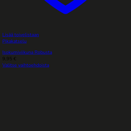
Lisää toivelistaan
Pikakatselu
Isokumiviikuna Robusta
9,95
€
Valitse vaihtoehdoista
Tällä
tuotteella
on
useampi
muunnelma.
Voit
tehdä
valinnat
tuotteen
sivulla.