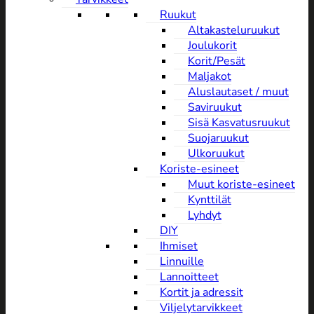
Ruukut
Altakasteluruukut
Joulukorit
Korit/Pesät
Maljakot
Aluslautaset / muut
Saviruukut
Sisä Kasvatusruukut
Suojaruukut
Ulkoruukut
Koriste-esineet
Muut koriste-esineet
Kynttilät
Lyhdyt
DIY
Ihmiset
Linnuille
Lannoitteet
Kortit ja adressit
Viljelytarvikkeet