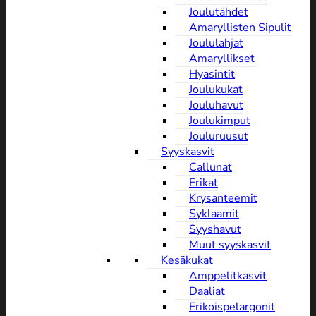
Joulutähdet
Amaryllisten Sipulit
Joululahjat
Amaryllikset
Hyasintit
Joulukukat
Jouluhavut
Joulukimput
Jouluruusut
Syyskasvit
Callunat
Erikat
Krysanteemit
Syklaamit
Syyshavut
Muut syyskasvit
Kesäkukat
Amppelitkasvit
Daaliat
Erikoispelargonit