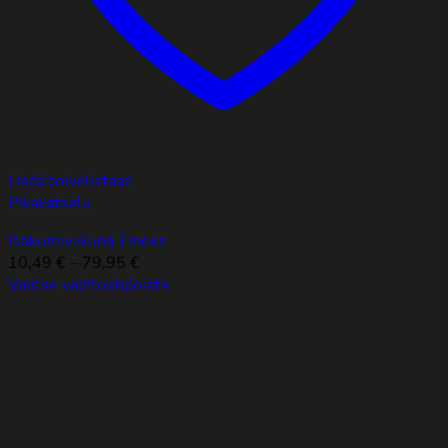
Lisää toivelistaan
Pikakatselu
Isokumiviikuna Tineke
Hintaluokka:
10,49
€
–
79,95
€
10,49 €
Valitse vaihtoehdoista
Tällä
-
tuotteella
79,95 €
on
useampi
muunnelma.
Voit
tehdä