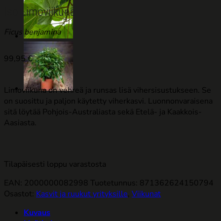
Iso Limoviikuna
Ficus benjamina
99,95
€
Limoviikuna on vehreä ja runsas lisä vihersisustukseen. Se
on suosittu ja paljon käytetty viherkasvi. Luonnonvaraisena
sitä löytää Pohjois-Australiasta sekä Etelä- ja Kaakkois-
Aasiasta.
Tilapäisesti loppu varastosta
EAN: 2000000082998
Tuotetunnus:
871362624150794
Osastot:
Kasvit ja ruukut yrityksille
,
Viikunat
Kuvaus