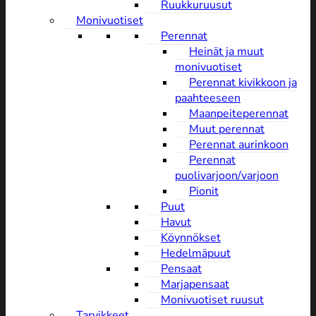
Ruukkuruusut
Monivuotiset
Perennat
Heinät ja muut
monivuotiset
Perennat kivikkoon ja
paahteeseen
Maanpeiteperennat
Muut perennat
Perennat aurinkoon
Perennat
puolivarjoon/varjoon
Pionit
Puut
Havut
Köynnökset
Hedelmäpuut
Pensaat
Marjapensaat
Monivuotiset ruusut
Tarvikkeet