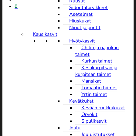
Ruusut
0
Sidontatarvikkeet
Asetelmat
Hiuskukat
Niput ja puntit
Kausikasvit
Hyötykasvit
Chilin ja paprikan
taimet
Kurkun taimet
Kesäkurpitsan ja
kurpitsan taimet
Mansikat
Tomaatin taimet
Yrtin taimet
Kevätkukat
Kevään ruukkukukat
Orvokit
Sipulikasvit
Joulu
Jouluistutukset