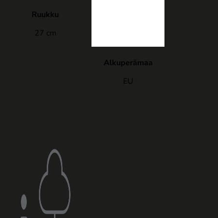
Ruukku
27 cm
Alkuperämaa
EU