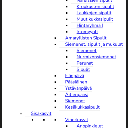
Narsissien sipulit
Krookusten sipulit
Laukkojen sipulit
Muut kukkasipulit
Hintaryhmä I
Irtomyynti
Amaryllisten Sipulit
Siemenet, sipulit ja mukulat
Siemenet
Nurmikonsiemenet
Perunat
Sipulit
Isänpäivä
Pääsiäinen
Ystävänpäivä
Äitienpäivä
Siemenet
Kesäkukkasipulit
Sisäkasvit
Viherkasvit
Anopinkielet