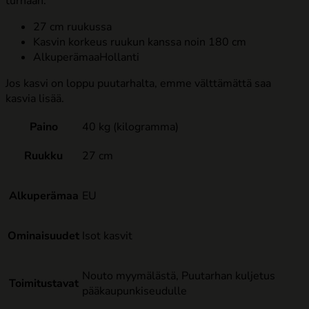
turhaan.
27 cm ruukussa
Kasvin korkeus ruukun kanssa noin 180 cm
AlkuperämaaHollanti
​Jos kasvi on loppu puutarhalta, emme välttämättä saa
kasvia lisää.
Paino
40 kg (kilogramma)
Ruukku
27 cm
Alkuperämaa
EU
Ominaisuudet
Isot kasvit
Nouto myymälästä, Puutarhan kuljetus
Toimitustavat
pääkaupunkiseudulle