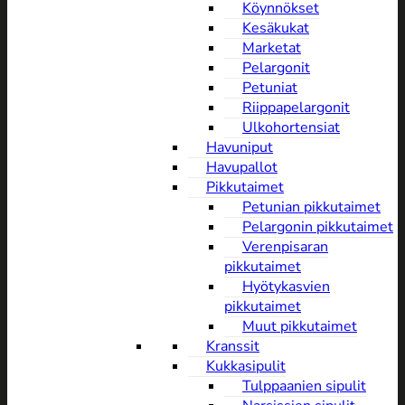
Köynnökset
Kesäkukat
Marketat
Pelargonit
Petuniat
Riippapelargonit
Ulkohortensiat
Havuniput
Havupallot
Pikkutaimet
Petunian pikkutaimet
Pelargonin pikkutaimet
Verenpisaran
pikkutaimet
Hyötykasvien
pikkutaimet
Muut pikkutaimet
Kranssit
Kukkasipulit
Tulppaanien sipulit