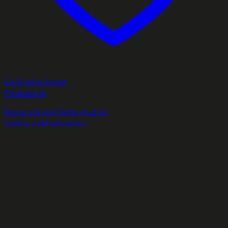
Lisää toivelistaan
Pikakatselu
Banianviikuna Petite Audrey
Valitse vaihtoehdoista
Tällä
tuotteella
on
useampi
muunnelma.
Voit
tehdä
valinnat
tuotteen