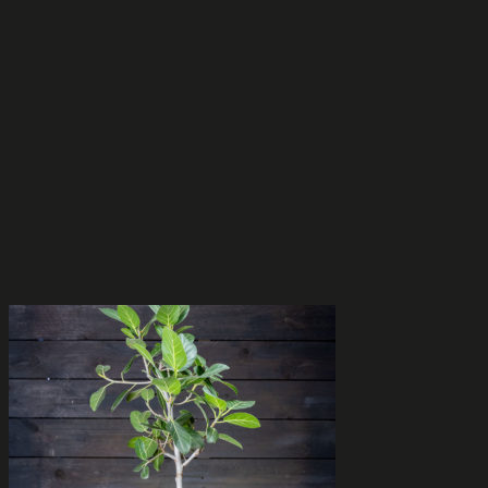
valinnat
tuotteen
sivulla.