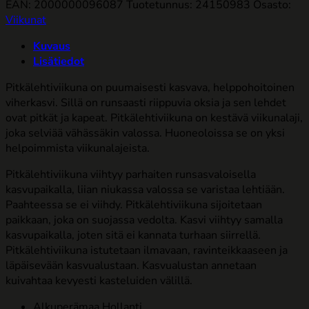
EAN: 2000000096087
Tuotetunnus:
24150983
Osasto:
Viikunat
Kuvaus
Lisätiedot
Pitkälehtiviikuna on puumaisesti kasvava, helppohoitoinen
viherkasvi. Sillä on runsaasti riippuvia oksia ja sen lehdet
ovat pitkät ja kapeat. Pitkälehtiviikuna on kestävä viikunalaji,
joka selviää vähässäkin valossa. Huoneoloissa se on yksi
helpoimmista viikunalajeista.
Pitkälehtiviikuna viihtyy parhaiten runsasvaloisella
kasvupaikalla, liian niukassa valossa se varistaa lehtiään.
Paahteessa se ei viihdy. Pitkälehtiviikuna sijoitetaan
paikkaan, joka on suojassa vedolta. Kasvi viihtyy samalla
kasvupaikalla, joten sitä ei kannata turhaan siirrellä.
Pitkälehtiviikuna istutetaan ilmavaan, ravinteikkaaseen ja
läpäisevään kasvualustaan. Kasvualustan annetaan
kuivahtaa kevyesti kasteluiden välillä.
Alkuperämaa Hollanti