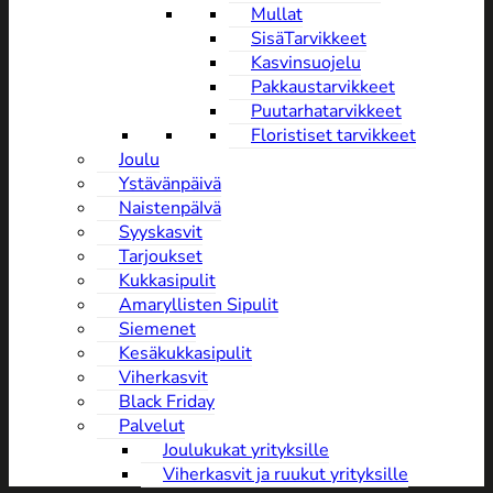
Mullat
SisäTarvikkeet
Kasvinsuojelu
Pakkaustarvikkeet
Puutarhatarvikkeet
Floristiset tarvikkeet
Joulu
Ystävänpäivä
NaistenpäIvä
Syyskasvit
Tarjoukset
Kukkasipulit
Amaryllisten Sipulit
Siemenet
Kesäkukkasipulit
Viherkasvit
Black Friday
Palvelut
Joulukukat yrityksille
Viherkasvit ja ruukut yrityksille