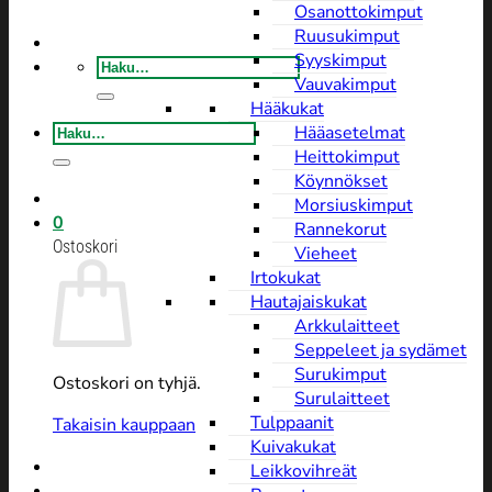
Osanottokimput
Ruusukimput
Syyskimput
Etsi:
Vauvakimput
Hääkukat
Etsi:
Hääasetelmat
Heittokimput
Köynnökset
Morsiuskimput
0
Rannekorut
Ostoskori
Vieheet
Irtokukat
Hautajaiskukat
Arkkulaitteet
Seppeleet ja sydämet
Surukimput
Ostoskori on tyhjä.
Surulaitteet
Tulppaanit
Takaisin kauppaan
Kuivakukat
Leikkovihreät