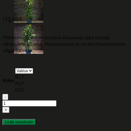
Pitkälehtiviikuna Alii
115,00
€
Pitkälehtiviikuna on kestävä viikunalaji, joka selviää
vähässäkin valossa. Huoneoloissa se on yksi helpoimmista
viikunalajeista.
R17
Koko
R27
R32
Pitkälehtiviikuna
Alii
määrä
Lisää ostoskoriin