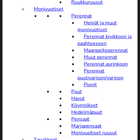
Ruukkuruusut
Monivuotiset
Perennat
Heinät ja muut
monivuotiset
Perennat kivikkoon ja
paahteeseen
Maanpeiteperennat
Muut perennat
Perennat aurinkoon
Perennat
puolivarjoon/varjoon
Pionit
Puut
Havut
Köynnökset
Hedelmäpuut
Pensaat
Marjapensaat
Monivuotiset ruusut
Tarvikkeet