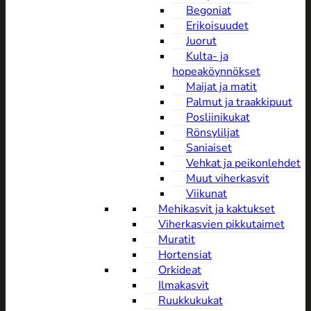
Begoniat
Erikoisuudet
Juorut
Kulta- ja
hopeaköynnökset
Maijat ja matit
Palmut ja traakkipuut
Posliinikukat
Rönsyliljat
Saniaiset
Vehkat ja peikonlehdet
Muut viherkasvit
Viikunat
Mehikasvit ja kaktukset
Viherkasvien pikkutaimet
Muratit
Hortensiat
Orkideat
Ilmakasvit
Ruukkukukat