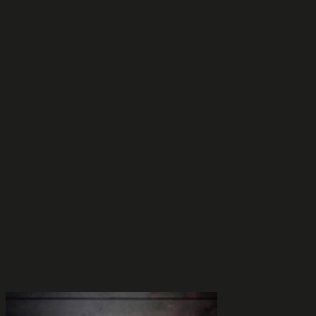
tuotteella
on
useampi
muunnelma.
Voit
tehdä
valinnat
tuotteen
sivulla.