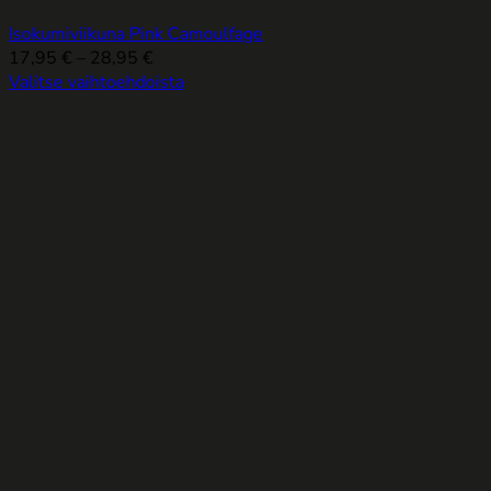
Isokumiviikuna Pink Camoulfage
Hintaluokka:
17,95
€
–
28,95
€
17,95 €
Valitse vaihtoehdoista
Tällä
-
tuotteella
28,95 €
on
useampi
muunnelma.
Voit
tehdä
valinnat
tuotteen
sivulla.