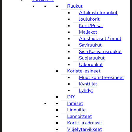
Ruukut
Altakasteluruukut
Joulukorit
Korit/Pesät
Maljakot
Aluslautaset / muut
Saviruukut
Sisä Kasvatusruukut
Suojaruukut
Ulkoruukut
Koriste-esineet
Muut koriste-esineet
Kynttilät
Lyhdyt
DIY
Ihmiset
Linnuille
Lannoitteet
Kortit ja adressit
Viljelytarvikkeet