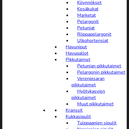
Köynnökset
Kesäkukat
Marketat
Pelargonit
Petuniat
Riippapelargonit
Ulkohortensiat
Havuniput
Havupallot
Pikkutaimet
Petunian pikkutaimet
Pelargonin pikkutaimet
Verenpisaran
pikkutaimet
Hyötykasvien
pikkutaimet
Muut pikkutaimet
Kranssit
Kukkasipulit
Tulppaanien sipulit