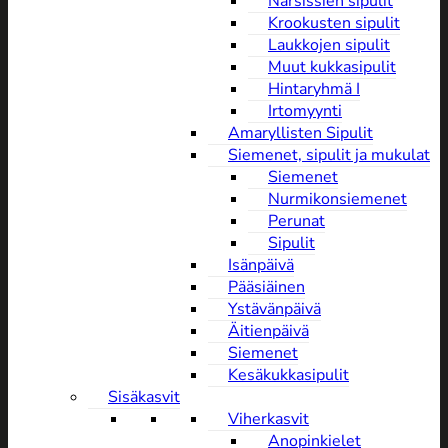
Narsissien sipulit
Krookusten sipulit
Laukkojen sipulit
Muut kukkasipulit
Hintaryhmä I
Irtomyynti
Amaryllisten Sipulit
Siemenet, sipulit ja mukulat
Siemenet
Nurmikonsiemenet
Perunat
Sipulit
Isänpäivä
Pääsiäinen
Ystävänpäivä
Äitienpäivä
Siemenet
Kesäkukkasipulit
Sisäkasvit
Viherkasvit
Anopinkielet