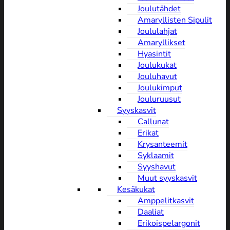
Joulutähdet
Amaryllisten Sipulit
Joululahjat
Amaryllikset
Hyasintit
Joulukukat
Jouluhavut
Joulukimput
Jouluruusut
Syyskasvit
Callunat
Erikat
Krysanteemit
Syklaamit
Syyshavut
Muut syyskasvit
Kesäkukat
Amppelitkasvit
Daaliat
Erikoispelargonit