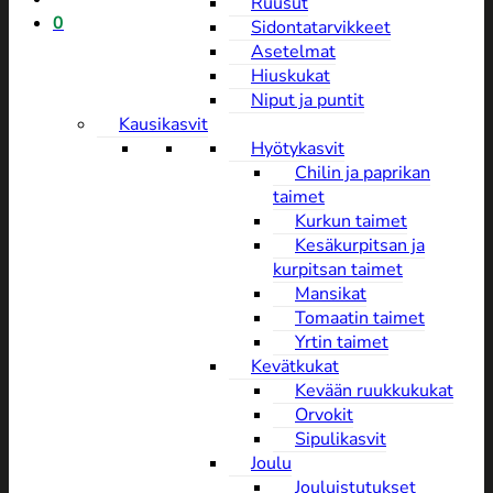
Ruusut
0
Sidontatarvikkeet
Asetelmat
Hiuskukat
Niput ja puntit
Kausikasvit
Hyötykasvit
Chilin ja paprikan
taimet
Kurkun taimet
Kesäkurpitsan ja
kurpitsan taimet
Mansikat
Tomaatin taimet
Yrtin taimet
Kevätkukat
Kevään ruukkukukat
Orvokit
Sipulikasvit
Joulu
Jouluistutukset