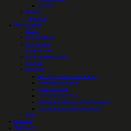
Ruusut
Ruusut
Tulppaanit
Monivuotiset
Havut
Hedelmäpuut
Köynnökset
Marjapensaat
Monivuotiset ruusut
Pensaat
Perennat
Heinät ja muut monivuotiset
Maanpeiteperennat
Muut perennat
Perennat aurinkoon
Perennat kivikkoon ja paahteeseen
Perennat puolivarjoon/varjoon
Puut
Palvelut
Sisäkasvit