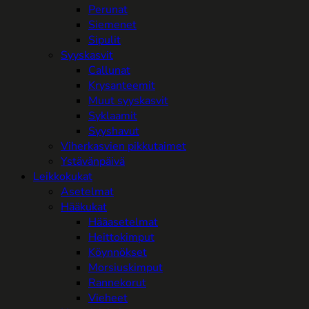
Perunat
Siemenet
Sipulit
Syyskasvit
Callunat
Krysanteemit
Muut syyskasvit
Syklaamit
Syyshavut
Viherkasvien pikkutaimet
Ystävänpäivä
Leikkokukat
Asetelmat
Hääkukat
Hääasetelmat
Heittokimput
Köynnökset
Morsiuskimput
Rannekorut
Vieheet