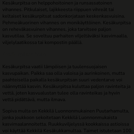
Kesäkurpitsa on helppohoitoinen ja runsassatoinen
vihannes. Pitkulaiset, lajikkeesta riippuen vihreät tai
keltaiset kesäkurpitsat sadonkorjataan keskenkasvuisina.
Pehmeäkuorinen vihannes on monikäyttöinen. Kesäkurpitsa
on reheväkasvuinen vihannes, joka tarvitsee paljon
kasvutilaa. Se soveltuu parhaiten viljeltäväksi kasvimaalla,
viljelylaatikossa tai kompostin päällä.
Kesäkurpitsan hoito
Kesäkurpitsa vaatii lämpöisen ja tuulensuojaisen
kasvupaikan. Paikka saa olla valoisa ja aurinkoinen, mutta
paahteisella paikalla kesäkurpitsan suuri vedentarve voi
näännyttää kasvin. Kesäkurpitsa kuluttaa paljon ravinteita ja
vettä, joten kasvualustan tulee olla ravinteikas ja hyvin
vettä pidättävä, mutta ilmava.
Sopiva multa on Kekkilä Luonnonmukainen Puutarhamulta,
jonka joukkoon sekoitetaan Kekkilä Luonnonmukaista
kasvimaalannoitetta. Ruukkuviljelyssä kookkaissa astioissa
voi käyttää Kekkilä Kesäkukkamultaa. Taimet istutetaan 100