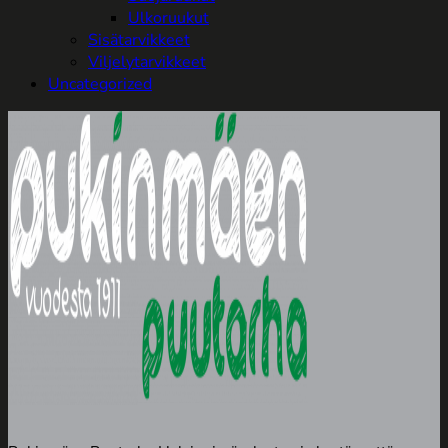
Ulkoruukut
Sisätarvikkeet
Viljelytarvikkeet
Uncategorized