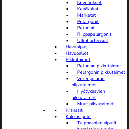
Köynnökset
Kesäkukat
Marketat
Pelargonit
Petuniat
Riippapelargonit
Ulkohortensiat
Havuniput
Havupallot
Pikkutaimet
Petunian pikkutaimet
Pelargonin pikkutaimet
Verenpisaran
pikkutaimet
Hyötykasvien
pikkutaimet
Muut pikkutaimet
Kranssit
Kukkasipulit
Tulppaanien sipulit