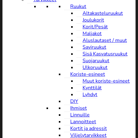
Ruukut
Altakasteluruukut
Joulukorit
Korit/Pesät
Maljakot
Aluslautaset / muut
Saviruukut
Sisä Kasvatusruukut
Suojaruukut
Ulkoruukut
Koriste-esineet
Muut koriste-esineet
Kynttilät
Lyhdyt
DIY
Ihmiset
Linnuille
Lannoitteet
Kortit ja adressit
Viljelytarvikkeet