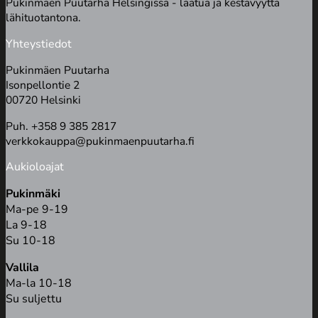
Pukinmäen Puutarha Helsingissä - laatua ja kestävyyttä
lähituotantona.
Yhteystiedot
Pukinmäen Puutarha
Isonpellontie 2
00720 Helsinki
Puh. +358 9 385 2817
verkkokauppa@pukinmaenpuutarha.fi
Aukioloajat
Pukinmäki
Ma-pe 9-19
La 9-18
Su 10-18
Vallila
Ma-la 10-18
Su suljettu