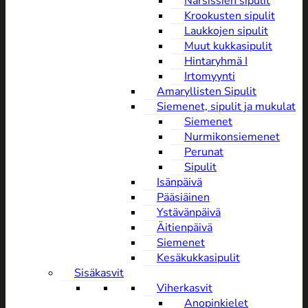
Narsissien sipulit
Krookusten sipulit
Laukkojen sipulit
Muut kukkasipulit
Hintaryhmä I
Irtomyynti
Amaryllisten Sipulit
Siemenet, sipulit ja mukulat
Siemenet
Nurmikonsiemenet
Perunat
Sipulit
Isänpäivä
Pääsiäinen
Ystävänpäivä
Äitienpäivä
Siemenet
Kesäkukkasipulit
Sisäkasvit
Viherkasvit
Anopinkielet