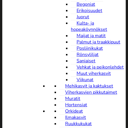
Begoniat
Erikoisuudet
Juorut
Kulta- ja
hopeaköynnökset
Maijat ja matit
Palmut ja traakkipuut
Posliinikukat
Rönsyliljat
Saniaiset
Vehkat ja peikonlehdet
Muut viherkasvit
Viikunat
Mehikasvit ja kaktukset
Viherkasvien pikkutaimet
Muratit
Hortensiat
Orkideat
Ilmakasvit
Ruukkukukat