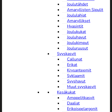
Joulutähdet
Amaryllisten Sipulit
Joululahjat
Amaryllikset
Hyasintit
Joulukukat
Jouluhavut
Joulukimput
Jouluruusut
Syyskasvit
Callunat
Erikat
Krysanteemit
Syklaamit
Syyshavut
Muut syyskasvit
Kesäkukat
Amppelitkasvit
Daaliat
Erikoispelargonit