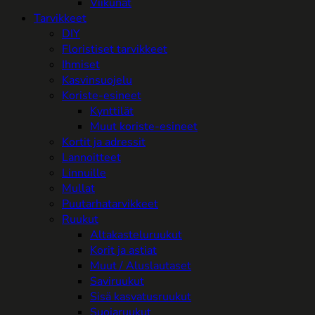
Viikunat
Tarvikkeet
DIY
Floristiset tarvikkeet
Ihmiset
Kasvinsuojelu
Koriste-esineet
Kynttilät
Muut koriste-esineet
Kortit ja adressit
Lannoitteet
Linnuille
Mullat
Puutarhatarvikkeet
Ruukut
Altakasteluruukut
Korit ja astiat
Muut / Aluslautaset
Saviruukut
Sisä kasvatusruukut
Suojaruukut