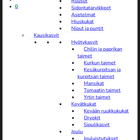
Ruusut
0
Sidontatarvikkeet
Asetelmat
Hiuskukat
Niput ja puntit
Kausikasvit
Hyötykasvit
Chilin ja paprikan
taimet
Kurkun taimet
Kesäkurpitsan ja
kurpitsan taimet
Mansikat
Tomaatin taimet
Yrtin taimet
Kevätkukat
Kevään ruukkukukat
Orvokit
Sipulikasvit
Joulu
Jouluistutukset