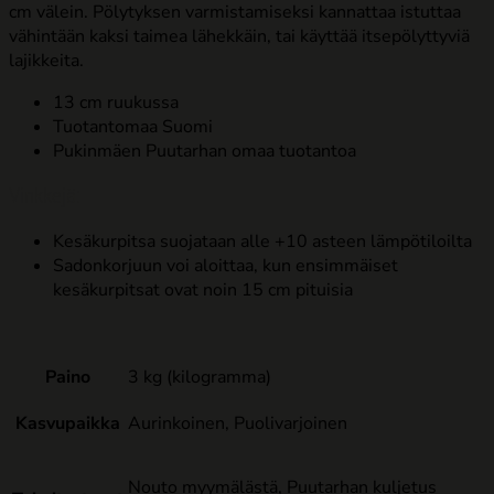
cm välein. Pölytyksen varmistamiseksi kannattaa istuttaa
vähintään kaksi taimea lähekkäin, tai käyttää itsepölyttyviä
lajikkeita.
13 cm ruukussa
Tuotantomaa Suomi
Pukinmäen Puutarhan omaa tuotantoa
Vinkkejä:
Kesäkurpitsa suojataan alle +10 asteen lämpötiloilta
Sadonkorjuun voi aloittaa, kun ensimmäiset
kesäkurpitsat ovat noin 15 cm pituisia
Paino
3 kg (kilogramma)
Kasvupaikka
Aurinkoinen, Puolivarjoinen
Nouto myymälästä, Puutarhan kuljetus