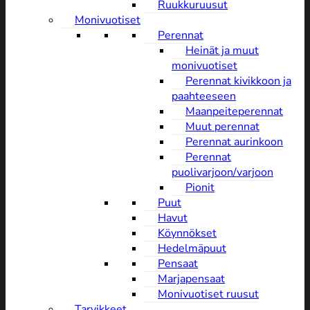
Ruukkuruusut
Monivuotiset
Perennat
Heinät ja muut
monivuotiset
Perennat kivikkoon ja
paahteeseen
Maanpeiteperennat
Muut perennat
Perennat aurinkoon
Perennat
puolivarjoon/varjoon
Pionit
Puut
Havut
Köynnökset
Hedelmäpuut
Pensaat
Marjapensaat
Monivuotiset ruusut
Tarvikkeet