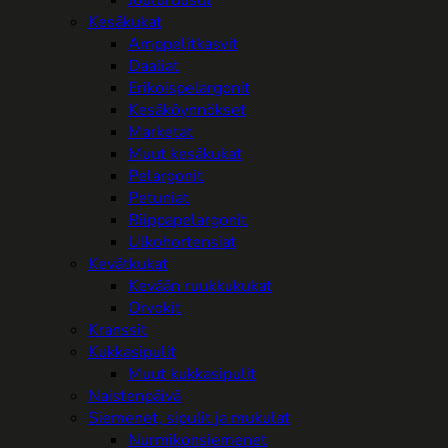
Kesäkukat
Amppelitkasvit
Daaliat
Erikoispelargonit
Kesäköynnökset
Marketat
Muut kesäkukat
Pelargonit
Petuniat
Riippapelargonit
Ulkohortensiat
Kevätkukat
Kevään ruukkukukat
Orvokit
Kranssit
Kukkasipulit
Muut kukkasipulit
Naistenpäivä
Siemenet, sipulit ja mukulat
Nurmikonsiemenet