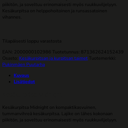
piikitön, ja soveltuu erinomaisesti myös ruukkuviljelyyn.
Kesäkurpitsa on helppohoitoinen ja runsassatoinen
vihannes.
Tilapäisesti loppu varastosta
EAN: 2000000102986
Tuotetunnus:
871362624152439
Osasto:
Kesäkurpitsan ja kurpitsan taimet
Tuotemerkki:
Pukinmäen Puutarha
Kuvaus
Lisätiedot
Kesäkurpitsa Midnight
Kesäkurpitsa Midnight on kompaktikasvuinen,
tummanvihreä kesäkurpitsa. Lajike on lähes kokonaan
piikitön, ja soveltuu erinomaisesti myös ruukkuviljelyyn.