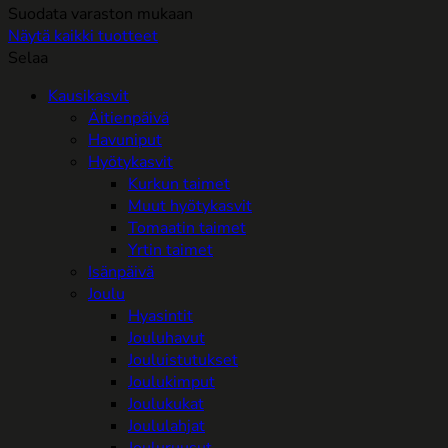
Suodata varaston mukaan
Näytä kaikki tuotteet
Selaa
Kausikasvit
Äitienpäivä
Havuniput
Hyötykasvit
Kurkun taimet
Muut hyötykasvit
Tomaatin taimet
Yrtin taimet
Isänpäivä
Joulu
Hyasintit
Jouluhavut
Jouluistutukset
Joulukimput
Joulukukat
Joululahjat
Jouluruusut