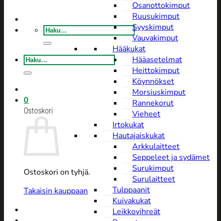
Osanottokimput
Ruusukimput
Syyskimput
Etsi:
Vauvakimput
Hääkukat
Etsi:
Hääasetelmat
Heittokimput
Köynnökset
Morsiuskimput
0
Rannekorut
Ostoskori
Vieheet
Irtokukat
Hautajaiskukat
Arkkulaitteet
Seppeleet ja sydämet
Surukimput
Ostoskori on tyhjä.
Surulaitteet
Tulppaanit
Takaisin kauppaan
Kuivakukat
Leikkovihreät