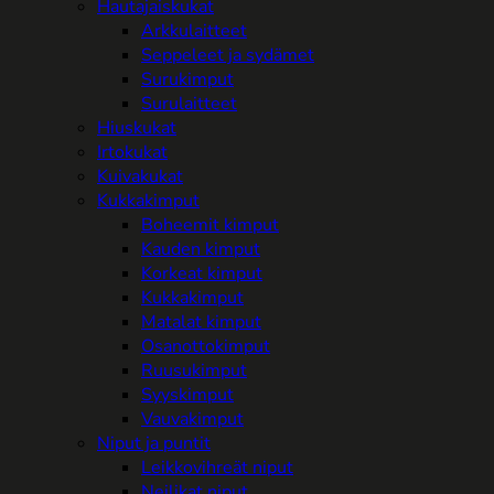
Hautajaiskukat
Arkkulaitteet
Seppeleet ja sydämet
Surukimput
Surulaitteet
Hiuskukat
Irtokukat
Kuivakukat
Kukkakimput
Boheemit kimput
Kauden kimput
Korkeat kimput
Kukkakimput
Matalat kimput
Osanottokimput
Ruusukimput
Syyskimput
Vauvakimput
Niput ja puntit
Leikkovihreät niput
Neilikat niput