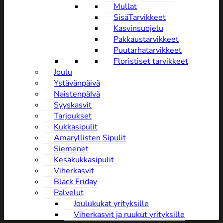
Mullat
SisäTarvikkeet
Kasvinsuojelu
Pakkaustarvikkeet
Puutarhatarvikkeet
Floristiset tarvikkeet
Joulu
Ystävänpäivä
NaistenpäIvä
Syyskasvit
Tarjoukset
Kukkasipulit
Amaryllisten Sipulit
Siemenet
Kesäkukkasipulit
Viherkasvit
Black Friday
Palvelut
Joulukukat yrityksille
Viherkasvit ja ruukut yrityksille