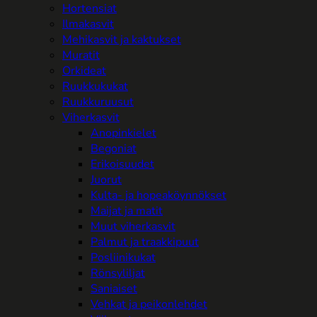
Hortensiat
Ilmakasvit
Mehikasvit ja kaktukset
Muratit
Orkideat
Ruukkukukat
Ruukkuruusut
Viherkasvit
Anopinkielet
Begoniat
Erikoisuudet
Juorut
Kulta- ja hopeaköynnökset
Maijat ja matit
Muut viherkasvit
Palmut ja traakkipuut
Posliinikukat
Rönsyliljat
Saniaiset
Vehkat ja peikonlehdet