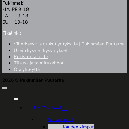
Pukinmäki
MA-PE 9-19
LA 9-18
SU 10-18
Pikalinkit
Viherkasvit ja ruukut yrityksille | Pukinmäen Puutarha
Usein kysytyt kysymykset
Rekisteriseloste
Tilaus- ja toimitusehdot
Ota yhteyttä
2026 ©
Pukinmäen Puutarha
LEIKKOKUKAT
Kukkakimput
Kauden kimput