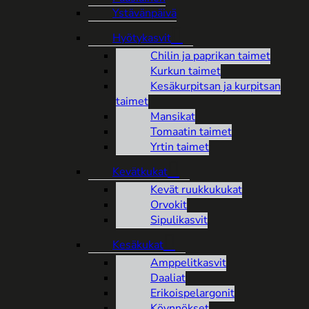
Ystävänpäivä
Hyötykasvit
Chilin ja paprikan taimet
Kurkun taimet
Kesäkurpitsan ja kurpitsan
taimet
Mansikat
Tomaatin taimet
Yrtin taimet
Kevätkukat
Kevät ruukkukukat
Orvokit
Sipulikasvit
Kesäkukat
Amppelitkasvit
Daaliat
Erikoispelargonit
Köynnökset