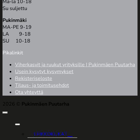
Ma-la 10-18
Su suljettu
Pukinmäki
MA-PE 9-19
LA 9-18
SU 10-18
Pikalinkit
Viherkasvit ja ruukut yrityksille | Pukinmäen Puutarha
Usein kysytyt kysymykset
Rekisteriseloste
Tilaus- ja toimitusehdot
Ota yhteyttä
2026 ©
Pukinmäen Puutarha
LEIKKOKUKAT