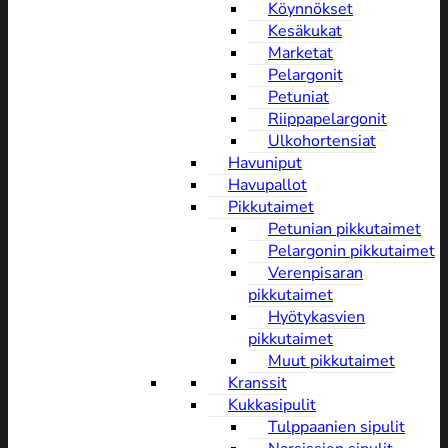
Köynnökset
Kesäkukat
Marketat
Pelargonit
Petuniat
Riippapelargonit
Ulkohortensiat
Havuniput
Havupallot
Pikkutaimet
Petunian pikkutaimet
Pelargonin pikkutaimet
Verenpisaran
pikkutaimet
Hyötykasvien
pikkutaimet
Muut pikkutaimet
Kranssit
Kukkasipulit
Tulppaanien sipulit