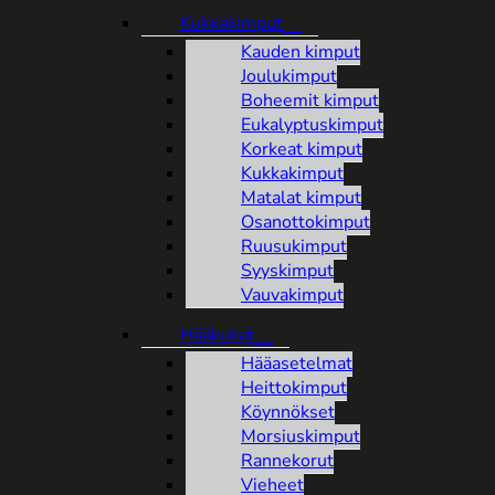
Kukkakimput
Kauden kimput
Joulukimput
Boheemit kimput
Eukalyptuskimput
Korkeat kimput
Kukkakimput
Matalat kimput
Osanottokimput
Ruusukimput
Syyskimput
Vauvakimput
Hääkukat
Hääasetelmat
Heittokimput
Köynnökset
Morsiuskimput
Rannekorut
Vieheet