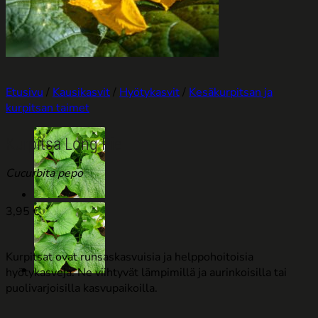
Etusivu
/
Kausikasvit
/
Hyötykasvit
/
Kesäkurpitsan ja
kurpitsan taimet
Kurpitsa Long Pie
Cucurbita pepo
3,95
€
Kurpitsat ovat runsaskasvuisia ja helppohoitoisia
hyötykasveja. Ne viihtyvät lämpimillä ja aurinkoisilla tai
puolivarjoisilla kasvupaikoilla.