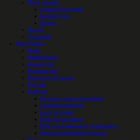
Niput ja puntit
Leikkovihreät niput
Neilikat niput
Ruusut
Ruusut
Tulppaanit
Monivuotiset
Havut
Hedelmäpuut
Köynnökset
Marjapensaat
Monivuotiset ruusut
Pensaat
Perennat
Heinät ja muut monivuotiset
Maanpeiteperennat
Muut perennat
Perennat aurinkoon
Perennat kivikkoon ja paahteeseen
Perennat puolivarjoon/varjoon
Puut