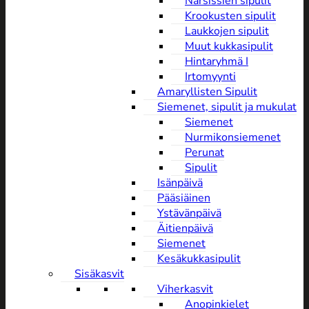
Narsissien sipulit
Krookusten sipulit
Laukkojen sipulit
Muut kukkasipulit
Hintaryhmä I
Irtomyynti
Amaryllisten Sipulit
Siemenet, sipulit ja mukulat
Siemenet
Nurmikonsiemenet
Perunat
Sipulit
Isänpäivä
Pääsiäinen
Ystävänpäivä
Äitienpäivä
Siemenet
Kesäkukkasipulit
Sisäkasvit
Viherkasvit
Anopinkielet