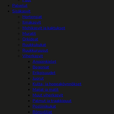
Palvelut
Sisäkasvit
Hortensiat
Ilmakasvit
Mehikasvit ja kaktukset
Muratit
Orkideat
Ruukkukukat
Ruukkuruusut
Viherkasvit
Anopinkielet
Begoniat
Erikoisuudet
Juorut
Kulta- ja hopeaköynnökset
Maijat ja matit
Muut viherkasvit
Palmut ja traakkipuut
Posliinikukat
Rönsyliljat