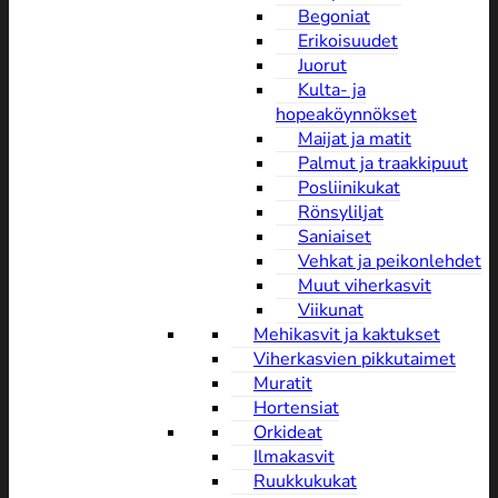
Begoniat
Erikoisuudet
Juorut
Kulta- ja
hopeaköynnökset
Maijat ja matit
Palmut ja traakkipuut
Posliinikukat
Rönsyliljat
Saniaiset
Vehkat ja peikonlehdet
Muut viherkasvit
Viikunat
Mehikasvit ja kaktukset
Viherkasvien pikkutaimet
Muratit
Hortensiat
Orkideat
Ilmakasvit
Ruukkukukat