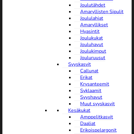
Joulutähdet
Amaryllisten Sipulit
Joululahjat
Amaryllikset
Hyasintit
Joulukukat
Jouluhavut
Joulukimput
Jouluruusut
Syyskasvit
Callunat
Erikat
Krysanteemit
Syklaamit
Syyshavut
Muut syyskasvit
Kesäkukat
Amppelitkasvit
Daaliat
Erikoispelargonit