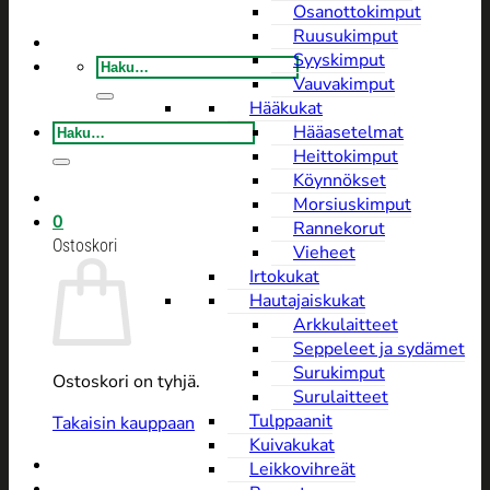
Osanottokimput
Ruusukimput
Syyskimput
Etsi:
Vauvakimput
Hääkukat
Etsi:
Hääasetelmat
Heittokimput
Köynnökset
Morsiuskimput
0
Rannekorut
Ostoskori
Vieheet
Irtokukat
Hautajaiskukat
Arkkulaitteet
Seppeleet ja sydämet
Surukimput
Ostoskori on tyhjä.
Surulaitteet
Tulppaanit
Takaisin kauppaan
Kuivakukat
Leikkovihreät