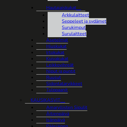
Hautajaiskukat
Arkkulaitteet
Seppeleet ja sydämet
Surukimput
Surulaitteet
Asetelmat
Hiuskukat
Irtokukat
Kuivakukat
Leikkovihreät
Niput ja puntit
Ruusut
Sidontatarvikkeet
Tulppaanit
KAUSIKASVIT
Amaryllisten Sipulit
Äitienpäivä
Isänpäivä
Pääsiäinen