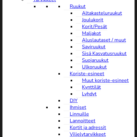
Ruukut
Altakasteluruukut
Joulukorit
Korit/Pesät
Maljakot
Aluslautaset / muut
Saviruukut
Sisä Kasvatusruukut
Suojaruukut
Ulkoruukut
Koriste-esineet
Muut koriste-esineet
Kynttilät
Lyhdyt
DIY
Ihmiset
Linnuille
Lannoitteet
Kortit ja adressit
Viljelytarvikkeet