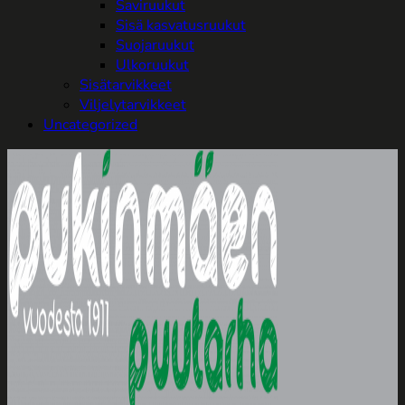
Saviruukut
Sisä kasvatusruukut
Suojaruukut
Ulkoruukut
Sisätarvikkeet
Viljelytarvikkeet
Uncategorized