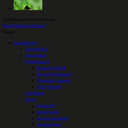
Suodata varaston mukaan
Näytä kaikki tuotteet
Selaa
Kausikasvit
Äitienpäivä
Havuniput
Hyötykasvit
Kurkun taimet
Muut hyötykasvit
Tomaatin taimet
Yrtin taimet
Isänpäivä
Joulu
Hyasintit
Jouluhavut
Jouluistutukset
Joulukimput