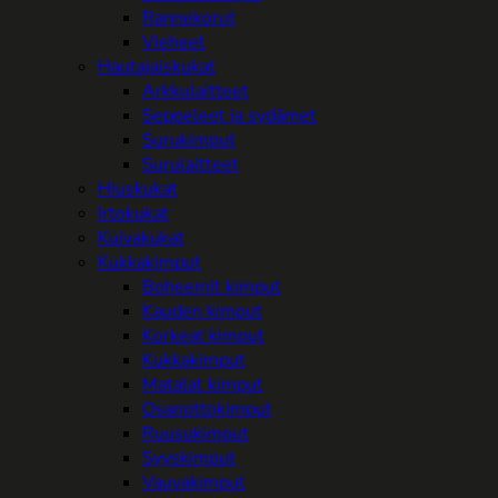
Rannekorut
Vieheet
Hautajaiskukat
Arkkulaitteet
Seppeleet ja sydämet
Surukimput
Surulaitteet
Hiuskukat
Irtokukat
Kuivakukat
Kukkakimput
Boheemit kimput
Kauden kimput
Korkeat kimput
Kukkakimput
Matalat kimput
Osanottokimput
Ruusukimput
Syyskimput
Vauvakimput