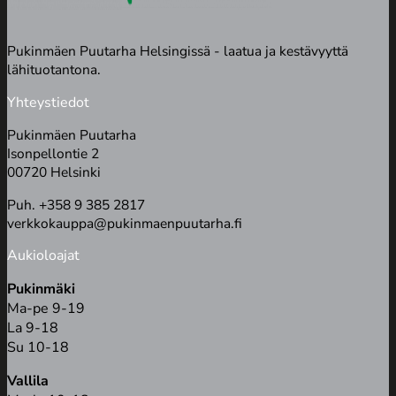
Pukinmäen Puutarha Helsingissä - laatua ja kestävyyttä
lähituotantona.
Yhteystiedot
Pukinmäen Puutarha
Isonpellontie 2
00720 Helsinki
Puh. +358 9 385 2817
verkkokauppa@pukinmaenpuutarha.fi
Aukioloajat
Pukinmäki
Ma-pe 9-19
La 9-18
Su 10-18
Vallila