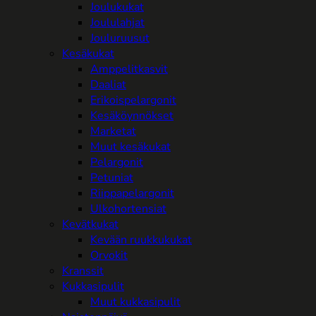
Joulukukat
Joululahjat
Jouluruusut
Kesäkukat
Amppelitkasvit
Daaliat
Erikoispelargonit
Kesäköynnökset
Marketat
Muut kesäkukat
Pelargonit
Petuniat
Riippapelargonit
Ulkohortensiat
Kevätkukat
Kevään ruukkukukat
Orvokit
Kranssit
Kukkasipulit
Muut kukkasipulit