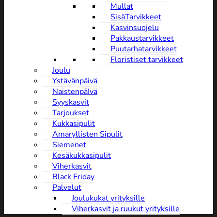
Mullat
SisäTarvikkeet
Kasvinsuojelu
Pakkaustarvikkeet
Puutarhatarvikkeet
Floristiset tarvikkeet
Joulu
Ystävänpäivä
NaistenpäIvä
Syyskasvit
Tarjoukset
Kukkasipulit
Amaryllisten Sipulit
Siemenet
Kesäkukkasipulit
Viherkasvit
Black Friday
Palvelut
Joulukukat yrityksille
Viherkasvit ja ruukut yrityksille