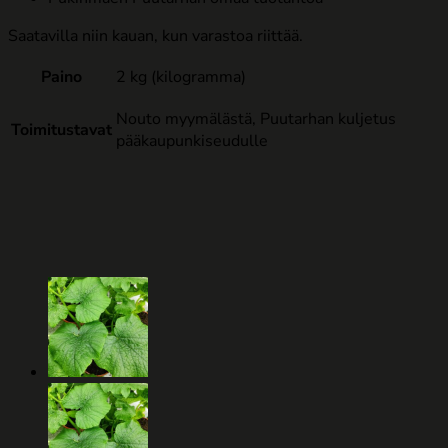
Saatavilla niin kauan, kun varastoa riittää.
Paino
2 kg (kilogramma)
Nouto myymälästä, Puutarhan kuljetus
Toimitustavat
pääkaupunkiseudulle