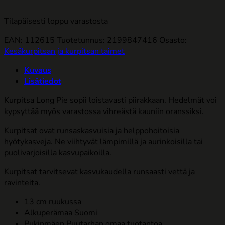
Tilapäisesti loppu varastosta
EAN: 112615
Tuotetunnus:
2199847416
Osasto:
Kesäkurpitsan ja kurpitsan taimet
Kuvaus
Lisätiedot
Kurpitsa Long Pie sopii loistavasti piirakkaan. Hedelmät voi
kypsyttää myös varastossa vihreästä kauniin oranssiksi.
Kurpitsat ovat runsaskasvuisia ja helppohoitoisia
hyötykasveja. Ne viihtyvät lämpimillä ja aurinkoisilla tai
puolivarjoisilla kasvupaikoilla.
Kurpitsat tarvitsevat kasvukaudella runsaasti vettä ja
ravinteita.
13 cm ruukussa
Alkuperämaa Suomi
Pukinmäen Puutarhan omaa tuotantoa