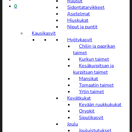
Ruusut
0
Sidontatarvikkeet
Asetelmat
Hiuskukat
Niput ja puntit
Kausikasvit
Hyötykasvit
Chilin ja paprikan
taimet
Kurkun taimet
Kesäkurpitsan ja
kurpitsan taimet
Mansikat
Tomaatin taimet
Yrtin taimet
Kevätkukat
Kevään ruukkukukat
Orvokit
Sipulikasvit
Joulu
Jouluistutukset