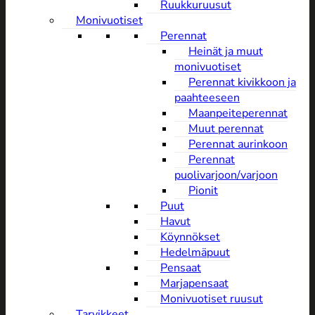
Ruukkuruusut
Monivuotiset
Perennat
Heinät ja muut
monivuotiset
Perennat kivikkoon ja
paahteeseen
Maanpeiteperennat
Muut perennat
Perennat aurinkoon
Perennat
puolivarjoon/varjoon
Pionit
Puut
Havut
Köynnökset
Hedelmäpuut
Pensaat
Marjapensaat
Monivuotiset ruusut
Tarvikkeet