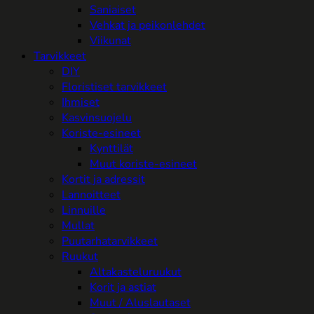
Saniaiset
Vehkat ja peikonlehdet
Viikunat
Tarvikkeet
DIY
Floristiset tarvikkeet
Ihmiset
Kasvinsuojelu
Koriste-esineet
Kynttilät
Muut koriste-esineet
Kortit ja adressit
Lannoitteet
Linnuille
Mullat
Puutarhatarvikkeet
Ruukut
Altakasteluruukut
Korit ja astiat
Muut / Aluslautaset