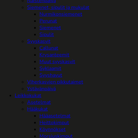
Naistenpäivä
Siemenet, sipulit ja mukulat
Nurmikonsiemenet
Perunat
Siemenet
Sipulit
Syyskasvit
Callunat
Krysanteemit
Muut syyskasvit
Syklaamit
Syyshavut
Viherkasvien pikkutaimet
Ystävänpäivä
Leikkokukat
Asetelmat
Hääkukat
Hääasetelmat
Heittokimput
Köynnökset
Morsiuskimput