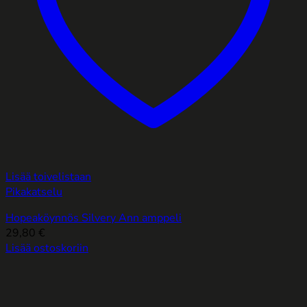
Lisää toivelistaan
Pikakatselu
Hopeaköynnös Silvery Ann amppeli
29,80
€
Lisää ostoskoriin