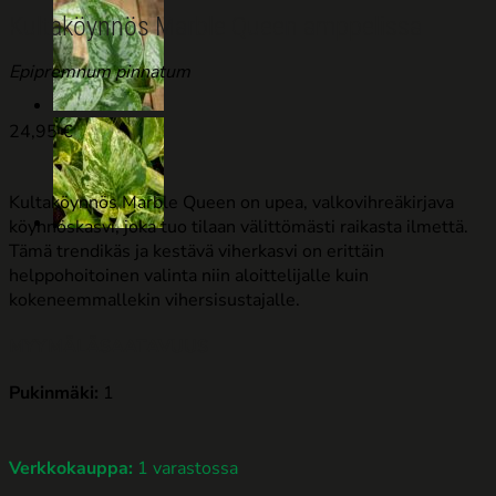
Kultaköynnös Marble Queen amppelissa
Epipremnum pinnatum
24,95
€
Kultaköynnös Marble Queen on upea, valkovihreäkirjava
köynnöskasvi, joka tuo tilaan välittömästi raikasta ilmettä.
Tämä trendikäs ja kestävä viherkasvi on erittäin
helppohoitoinen valinta niin aloittelijalle kuin
kokeneemmallekin vihersisustajalle.
MYYMÄLÄSAATAVUUS
Pukinmäki:
1
Verkkokauppa:
1 varastossa