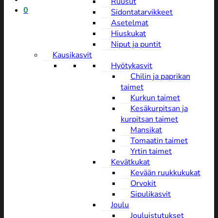
Ruusut
0
Sidontatarvikkeet
Asetelmat
Hiuskukat
Niput ja puntit
Kausikasvit
Hyötykasvit
Chilin ja paprikan
taimet
Kurkun taimet
Kesäkurpitsan ja
kurpitsan taimet
Mansikat
Tomaatin taimet
Yrtin taimet
Kevätkukat
Kevään ruukkukukat
Orvokit
Sipulikasvit
Joulu
Jouluistutukset