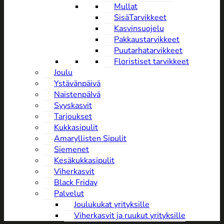
Mullat
SisäTarvikkeet
Kasvinsuojelu
Pakkaustarvikkeet
Puutarhatarvikkeet
Floristiset tarvikkeet
Joulu
Ystävänpäivä
NaistenpäIvä
Syyskasvit
Tarjoukset
Kukkasipulit
Amaryllisten Sipulit
Siemenet
Kesäkukkasipulit
Viherkasvit
Black Friday
Palvelut
Joulukukat yrityksille
Viherkasvit ja ruukut yrityksille