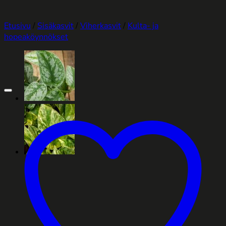
Etusivu
/
Sisäkasvit
/
Viherkasvit
/
Kulta- ja
hopeaköynnökset