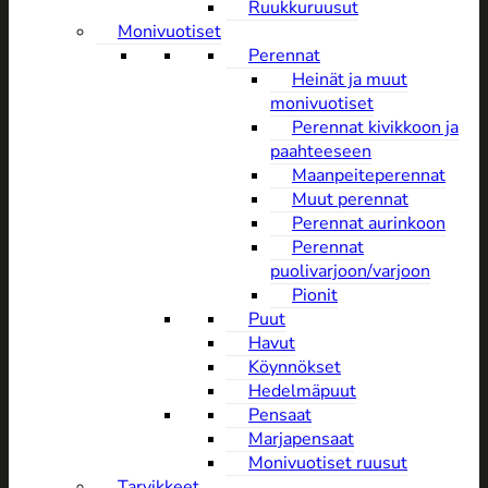
Ruukkuruusut
Monivuotiset
Perennat
Heinät ja muut
monivuotiset
Perennat kivikkoon ja
paahteeseen
Maanpeiteperennat
Muut perennat
Perennat aurinkoon
Perennat
puolivarjoon/varjoon
Pionit
Puut
Havut
Köynnökset
Hedelmäpuut
Pensaat
Marjapensaat
Monivuotiset ruusut
Tarvikkeet