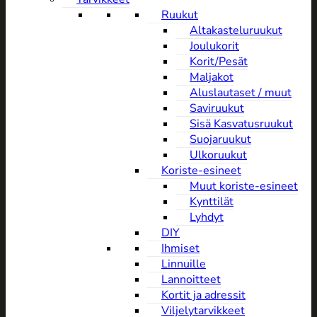
Ruukut
Altakasteluruukut
Joulukorit
Korit/Pesät
Maljakot
Aluslautaset / muut
Saviruukut
Sisä Kasvatusruukut
Suojaruukut
Ulkoruukut
Koriste-esineet
Muut koriste-esineet
Kynttilät
Lyhdyt
DIY
Ihmiset
Linnuille
Lannoitteet
Kortit ja adressit
Viljelytarvikkeet