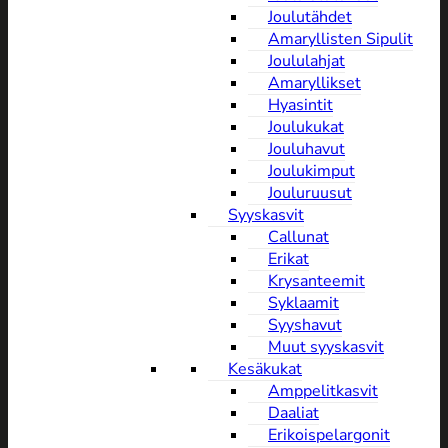
Joulutähdet
Amaryllisten Sipulit
Joululahjat
Amaryllikset
Hyasintit
Joulukukat
Jouluhavut
Joulukimput
Jouluruusut
Syyskasvit
Callunat
Erikat
Krysanteemit
Syklaamit
Syyshavut
Muut syyskasvit
Kesäkukat
Amppelitkasvit
Daaliat
Erikoispelargonit