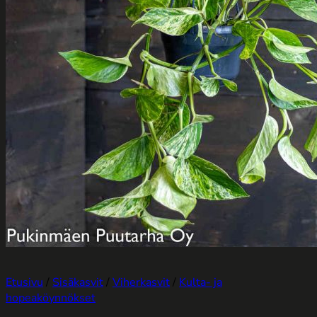
Etusivu
/
Sisäkasvit
/
Viherkasvit
/
Kulta- ja
hopeaköynnökset