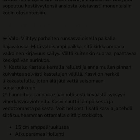
sopeutuu kestävyytensä ansiosta loistavasti monenlaisiin
kodin olosuhteisiin.
Kultaköynnös Marble Queen Hoito-ohjeet:
☀️ Valo: Viihtyy parhaiten runsasvaloisella paikalla
hajavalossa. Mitä valoisampi paikka, sitä kirkkaampana
valkoinen kirjavuus säilyy. Vältä kuitenkin suoraa, paahtavaa
keskipäivän aurinkoa.
💧 Kastelu: Kastele kerralla reilusti ja anna mullan pinnan
kuivahtaa selvästi kastelujen välillä. Kasvi on herkkä
liikakastelulle, joten älä jätä vettä seisomaan
suojaruukkuun.
🌱 Lannoitus: Lannoita säännöllisesti keväästä syksyyn
viherkasviravinteella. Kasvi nauttii lämpöisestä ja
vedottomasta paikasta. Voit helposti lisätä kasvia ja tehdä
siitä tuuheamman ottamalla siitä pistokkaita.
15 cm amppeliruukussa
Alkuperämaa Hollanti