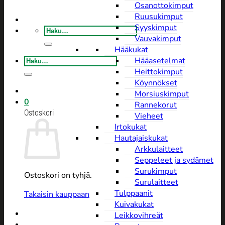
Osanottokimput
Ruusukimput
Syyskimput
Etsi:
Vauvakimput
Hääkukat
Etsi:
Hääasetelmat
Heittokimput
Köynnökset
Morsiuskimput
0
Rannekorut
Ostoskori
Vieheet
Irtokukat
Hautajaiskukat
Arkkulaitteet
Seppeleet ja sydämet
Surukimput
Ostoskori on tyhjä.
Surulaitteet
Tulppaanit
Takaisin kauppaan
Kuivakukat
Leikkovihreät