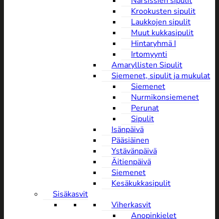
Narsissien sipulit
Krookusten sipulit
Laukkojen sipulit
Muut kukkasipulit
Hintaryhmä I
Irtomyynti
Amaryllisten Sipulit
Siemenet, sipulit ja mukulat
Siemenet
Nurmikonsiemenet
Perunat
Sipulit
Isänpäivä
Pääsiäinen
Ystävänpäivä
Äitienpäivä
Siemenet
Kesäkukkasipulit
Sisäkasvit
Viherkasvit
Anopinkielet