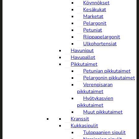
Köynnökset
Kesäkukat
Marketat
Pelargonit
Petuniat
Riippapelargonit
Ulkohortensiat
Havuniput
Havupallot
Pikkutaimet
Petunian pikkutaimet
Pelargonin pikkutaimet
Verenpisaran
pikkutaimet
Hyötykasvien
pikkutaimet
Muut pikkutaimet
Kranssit
Kukkasipulit
Tulppaanien sipulit