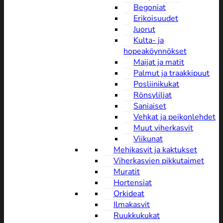
Begoniat
Erikoisuudet
Juorut
Kulta- ja
hopeaköynnökset
Maijat ja matit
Palmut ja traakkipuut
Posliinikukat
Rönsyliljat
Saniaiset
Vehkat ja peikonlehdet
Muut viherkasvit
Viikunat
Mehikasvit ja kaktukset
Viherkasvien pikkutaimet
Muratit
Hortensiat
Orkideat
Ilmakasvit
Ruukkukukat