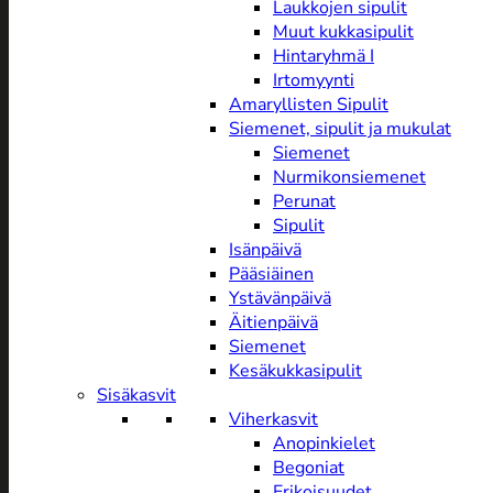
Laukkojen sipulit
Muut kukkasipulit
Hintaryhmä I
Irtomyynti
Amaryllisten Sipulit
Siemenet, sipulit ja mukulat
Siemenet
Nurmikonsiemenet
Perunat
Sipulit
Isänpäivä
Pääsiäinen
Ystävänpäivä
Äitienpäivä
Siemenet
Kesäkukkasipulit
Sisäkasvit
Viherkasvit
Anopinkielet
Begoniat
Erikoisuudet