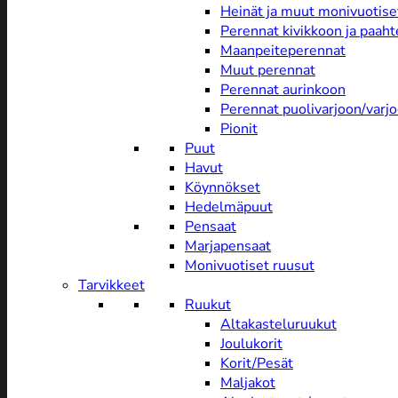
Heinät ja muut monivuotise
Perennat kivikkoon ja paah
Maanpeiteperennat
Muut perennat
Perennat aurinkoon
Perennat puolivarjoon/varj
Pionit
Puut
Havut
Köynnökset
Hedelmäpuut
Pensaat
Marjapensaat
Monivuotiset ruusut
Tarvikkeet
Ruukut
Altakasteluruukut
Joulukorit
Korit/Pesät
Maljakot