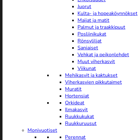
Juorut
Kulta- ja hopeaköynnökset
Maijat ja matit
Palmut ja traakkipuut
Posliinikukat
Rönsyliljat
Saniaiset
Vehkat ja peikonlehdet
Muut viherkasvit
Viikunat
Mehikasvit ja kaktukset
Viherkasvien pikkutaimet
Muratit
Hortensiat
Orkideat
Ilmakasvit
Ruukkukukat
Ruukkuruusut
Monivuotiset
Perennat