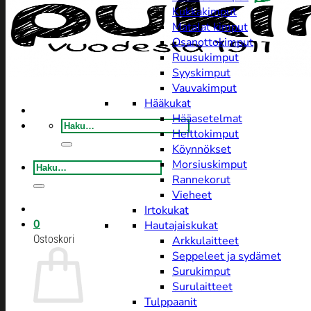
Kukkakimput
Matalat kimput
Osanottokimput
Ruusukimput
Syyskimput
Vauvakimput
Hääkukat
Hääasetelmat
Etsi:
Heittokimput
Köynnökset
Morsiuskimput
Etsi:
Rannekorut
Vieheet
Irtokukat
0
Hautajaiskukat
Ostoskori
Arkkulaitteet
Seppeleet ja sydämet
Surukimput
Surulaitteet
Tulppaanit