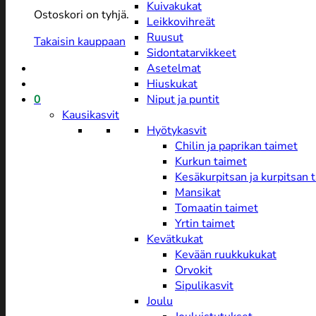
Kuivakukat
Ostoskori on tyhjä.
Leikkovihreät
Ruusut
Takaisin kauppaan
Sidontatarvikkeet
Asetelmat
Hiuskukat
0
Niput ja puntit
Kausikasvit
Hyötykasvit
Chilin ja paprikan taimet
Kurkun taimet
Kesäkurpitsan ja kurpitsan 
Mansikat
Tomaatin taimet
Yrtin taimet
Kevätkukat
Kevään ruukkukukat
Orvokit
Sipulikasvit
Joulu