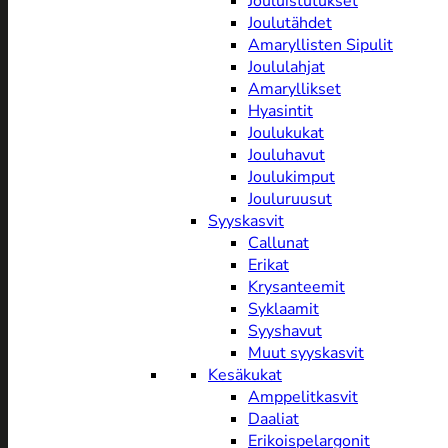
Jouluistutukset
Joulutähdet
Amaryllisten Sipulit
Joululahjat
Amaryllikset
Hyasintit
Joulukukat
Jouluhavut
Joulukimput
Jouluruusut
Syyskasvit
Callunat
Erikat
Krysanteemit
Syklaamit
Syyshavut
Muut syyskasvit
Kesäkukat
Amppelitkasvit
Daaliat
Erikoispelargonit