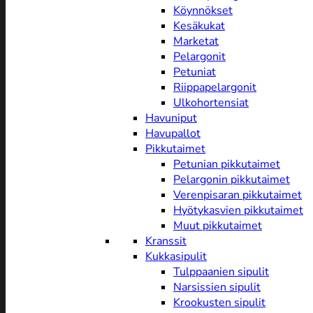
Köynnökset
Kesäkukat
Marketat
Pelargonit
Petuniat
Riippapelargonit
Ulkohortensiat
Havuniput
Havupallot
Pikkutaimet
Petunian pikkutaimet
Pelargonin pikkutaimet
Verenpisaran pikkutaimet
Hyötykasvien pikkutaimet
Muut pikkutaimet
Kranssit
Kukkasipulit
Tulppaanien sipulit
Narsissien sipulit
Krookusten sipulit