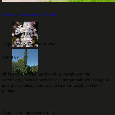
Etusivu
/
Monivuotiset
/
Puut
Sateenvarjojalava
Ulmus glabra Camperdownii
249,95
€
Ulmus glabra ’Camperdownii’, tuttavallisemmin
sateenvarjojalava, on näyttävä ja persoonallinen pikkupuu,
joka tuo ripauksen satumaista tunnelmaa pihaan kuin
pihaan.
Tilapäisesti loppu varastosta