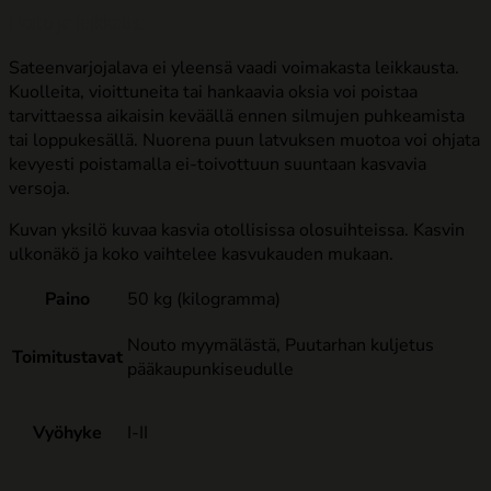
Hoito ja leikkaus:
Sateenvarjojalava ei yleensä vaadi voimakasta leikkausta.
Kuolleita, vioittuneita tai hankaavia oksia voi poistaa
tarvittaessa aikaisin keväällä ennen silmujen puhkeamista
tai loppukesällä. Nuorena puun latvuksen muotoa voi ohjata
kevyesti poistamalla ei-toivottuun suuntaan kasvavia
versoja.
Kuvan yksilö kuvaa kasvia otollisissa olosuihteissa. Kasvin
ulkonäkö ja koko vaihtelee kasvukauden mukaan.
Paino
50 kg (kilogramma)
Nouto myymälästä, Puutarhan kuljetus
Toimitustavat
pääkaupunkiseudulle
Vyöhyke
I-II