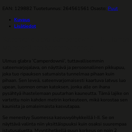
EAN: 129882
Tuotetunnus:
264561561
Osasto:
Puut
Kuvaus
Lisätiedot
Sateenvarjojalava ’Camperdownii’ – Puutarhan
Majesteettinen Katseenvangitsija
Ulmus glabra ’Camperdownii’, tuttavallisemmin
sateenvarjojalava, on näyttävä ja persoonallinen pikkupuu,
joka tuo ripauksen satumaista tunnelmaa pihaan kuin
pihaan. Sen leveä, sateenvarjomaisesti kaartuva latvus luo
upean, luonnon oman katoksen, jonka alle on ihana
pysähtyä ihastelemaan puutarhan kauneutta. Tämä lajike on
vartettu noin kahden metrin korkeuteen, mikä korostaa sen
kaunista ja omaleimaista kasvutapaa.
Se menestyy Suomessa kasvuvyöhykkeillä I-II. Se on
näyttävä valinta niin yksittäispuuksi kuin osaksi suurempaa
istutusaluetta. Myyntihetkellä puun korkeus on noin 2