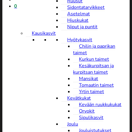
Ruusut
0
Sidontatarvikkeet
Asetelmat
Hiuskukat
Niput ja puntit
Kausikasvit
Hyötykasvit
Chilin ja paprikan
taimet
Kurkun taimet
Kesäkurpitsan ja
kurpitsan taimet
Mansikat
Tomaatin taimet
Yrtin taimet
Kevätkukat
Kevään ruukkukukat
Orvokit
Sipulikasvit
Joulu
Jouluistutukset