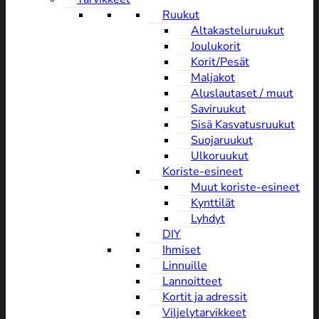
Ruukut
Altakasteluruukut
Joulukorit
Korit/Pesät
Maljakot
Aluslautaset / muut
Saviruukut
Sisä Kasvatusruukut
Suojaruukut
Ulkoruukut
Koriste-esineet
Muut koriste-esineet
Kynttilät
Lyhdyt
DIY
Ihmiset
Linnuille
Lannoitteet
Kortit ja adressit
Viljelytarvikkeet