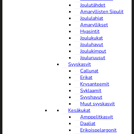
Joulutähdet
Amaryllisten Sipulit
Joululahjat
Amaryllikset
Hyasintit
Joulukukat
Jouluhavut
Joulukimput
Jouluruusut
Syyskasvit
Callunat
Erikat
Krysanteemit
Syklaamit
Syyshavut
Muut syyskasvit
Kesäkukat
Amppelitkasvit
Daaliat
Erikoispelargonit