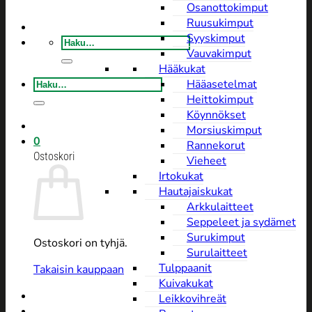
Osanottokimput
Ruusukimput
Syyskimput
Etsi:
Vauvakimput
Hääkukat
Etsi:
Hääasetelmat
Heittokimput
Köynnökset
Morsiuskimput
0
Rannekorut
Ostoskori
Vieheet
Irtokukat
Hautajaiskukat
Arkkulaitteet
Seppeleet ja sydämet
Surukimput
Ostoskori on tyhjä.
Surulaitteet
Tulppaanit
Takaisin kauppaan
Kuivakukat
Leikkovihreät