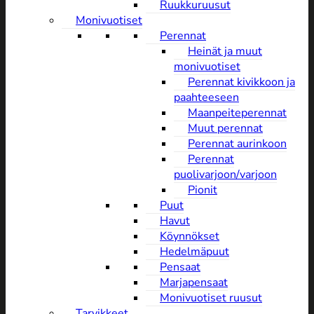
Ruukkuruusut
Monivuotiset
Perennat
Heinät ja muut
monivuotiset
Perennat kivikkoon ja
paahteeseen
Maanpeiteperennat
Muut perennat
Perennat aurinkoon
Perennat
puolivarjoon/varjoon
Pionit
Puut
Havut
Köynnökset
Hedelmäpuut
Pensaat
Marjapensaat
Monivuotiset ruusut
Tarvikkeet