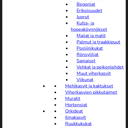
Begoniat
Erikoisuudet
Juorut
Kulta- ja
hopeaköynnökset
Maijat ja matit
Palmut ja traakkipuut
Posliinikukat
Rönsyliljat
Saniaiset
Vehkat ja peikonlehdet
Muut viherkasvit
Viikunat
Mehikasvit ja kaktukset
Viherkasvien pikkutaimet
Muratit
Hortensiat
Orkideat
Ilmakasvit
Ruukkukukat