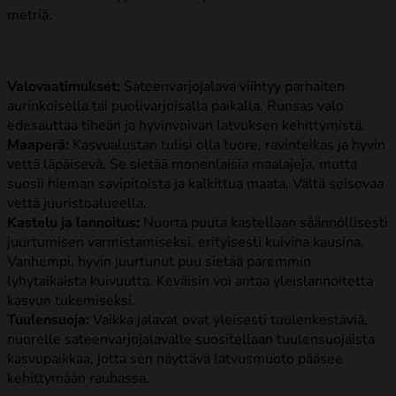
metriä.
Ihanteelliset kasvuolosuhteet Suomessa:
Valovaatimukset:
Sateenvarjojalava viihtyy parhaiten
aurinkoisella tai puolivarjoisalla paikalla. Runsas valo
edesauttaa tiheän ja hyvinvoivan latvuksen kehittymistä.
Maaperä:
Kasvualustan tulisi olla tuore, ravinteikas ja hyvin
vettä läpäisevä. Se sietää monenlaisia maalajeja, mutta
suosii hieman savipitoista ja kalkittua maata. Vältä seisovaa
vettä juuristoalueella.
Kastelu ja lannoitus:
Nuorta puuta kastellaan säännöllisesti
juurtumisen varmistamiseksi, erityisesti kuivina kausina.
Vanhempi, hyvin juurtunut puu sietää paremmin
lyhytaikaista kuivuutta. Keväisin voi antaa yleislannoitetta
kasvun tukemiseksi.
Tuulensuoja:
Vaikka jalavat ovat yleisesti tuulenkestäviä,
nuorelle sateenvarjojalavalle suositellaan tuulensuojaista
kasvupaikkaa, jotta sen näyttävä latvusmuoto pääsee
kehittymään rauhassa.