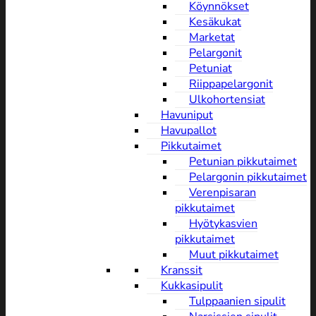
Köynnökset
Kesäkukat
Marketat
Pelargonit
Petuniat
Riippapelargonit
Ulkohortensiat
Havuniput
Havupallot
Pikkutaimet
Petunian pikkutaimet
Pelargonin pikkutaimet
Verenpisaran
pikkutaimet
Hyötykasvien
pikkutaimet
Muut pikkutaimet
Kranssit
Kukkasipulit
Tulppaanien sipulit