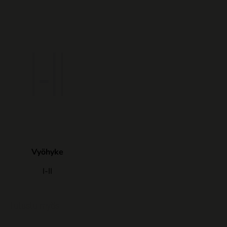
Vyöhyke
I-II
Tutustu myös