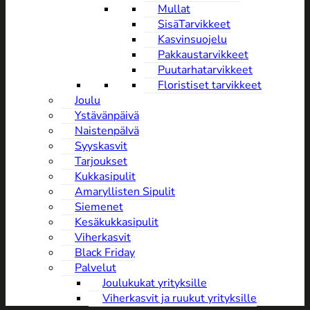
Mullat
SisäTarvikkeet
Kasvinsuojelu
Pakkaustarvikkeet
Puutarhatarvikkeet
Floristiset tarvikkeet
Joulu
Ystävänpäivä
NaistenpäIvä
Syyskasvit
Tarjoukset
Kukkasipulit
Amaryllisten Sipulit
Siemenet
Kesäkukkasipulit
Viherkasvit
Black Friday
Palvelut
Joulukukat yrityksille
Viherkasvit ja ruukut yrityksille