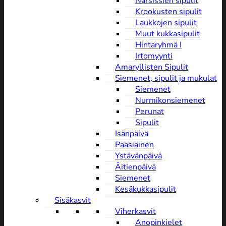
Narsissien sipulit
Krookusten sipulit
Laukkojen sipulit
Muut kukkasipulit
Hintaryhmä I
Irtomyynti
Amaryllisten Sipulit
Siemenet, sipulit ja mukulat
Siemenet
Nurmikonsiemenet
Perunat
Sipulit
Isänpäivä
Pääsiäinen
Ystävänpäivä
Äitienpäivä
Siemenet
Kesäkukkasipulit
Sisäkasvit
Viherkasvit
Anopinkielet