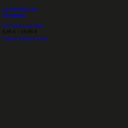
Lisää toivelistaan
Pikakatselu
Siemenperuna Siikli
Hintaluokka:
5,95
€
–
19,95
€
5,95 €
Valitse vaihtoehdoista
Tällä
-
tuotteella
19,95 €
on
useampi
muunnelma.
Voit
tehdä
valinnat
tuotteen
sivulla.