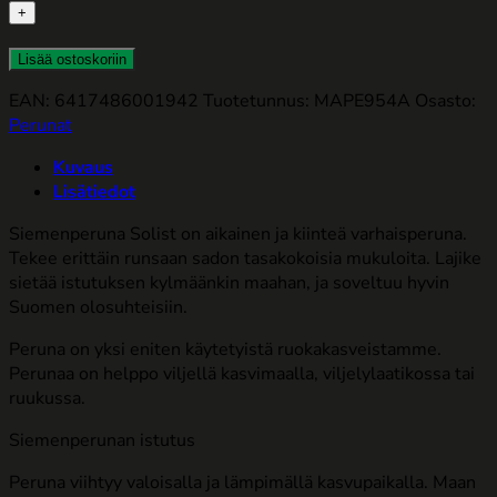
määrä
Lisää ostoskoriin
EAN: 6417486001942
Tuotetunnus:
MAPE954A
Osasto:
Perunat
Kuvaus
Lisätiedot
Siemenperuna Solist on aikainen ja kiinteä varhaisperuna.
Tekee erittäin runsaan sadon tasakokoisia mukuloita. Lajike
sietää istutuksen kylmäänkin maahan, ja soveltuu hyvin
Suomen olosuhteisiin.
Peruna on yksi eniten käytetyistä ruokakasveistamme.
Perunaa on helppo viljellä kasvimaalla, viljelylaatikossa tai
ruukussa.
Siemenperunan istutus
Peruna viihtyy valoisalla ja lämpimällä kasvupaikalla. Maan