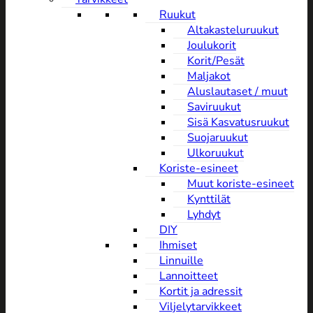
Ruukut
Altakasteluruukut
Joulukorit
Korit/Pesät
Maljakot
Aluslautaset / muut
Saviruukut
Sisä Kasvatusruukut
Suojaruukut
Ulkoruukut
Koriste-esineet
Muut koriste-esineet
Kynttilät
Lyhdyt
DIY
Ihmiset
Linnuille
Lannoitteet
Kortit ja adressit
Viljelytarvikkeet