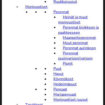
Ruukkuruusut
Monivuotiset
Perennat
Heinät ja muut
monivuotiset
Perennat kivikkoon ja
paahteeseen
Maanpeiteperennat
Muut perennat
Perennat aurinkoon
Perennat
puolivarjoon/varjoon
Pionit
Puut
Havut
Köynnökset
Hedelmäpuut
Pensaat
Marjapensaat
Monivuotiset ruusut
Tarvikkeet