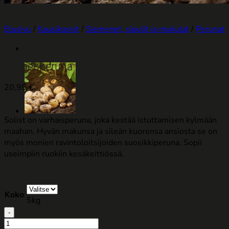
Etusivu
/
Kausikasvit
/
Siemenet, sipulit ja mukulat
/
Perunat
Siemenperuna Solist
20,95
€
Solist on varhaisperuna, joka kestää istuttamisen kylmään
maahan. Hyvän makunsa ja sileän kuorensa ansiosta se on
myös monien ravintoloitsijoiden suosikkiperuna. Sopii
useimpiin ruokiin kesäkeittiössä.
Koko
5kg
Siemenperuna
Solist