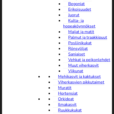
Begoniat
Erikoisuudet
Juorut
Kulta- ja
hopeaköynnökset
Maijat ja matit
Palmut ja traakkipuut
Posliinikukat
Rönsyliljat
Saniaiset
Vehkat ja peikonlehdet
Muut viherkasvit
Viikunat
Mehikasvit ja kaktukset
Viherkasvien pikkutaimet
Muratit
Hortensiat
Orkideat
Ilmakasvit
Ruukkukukat