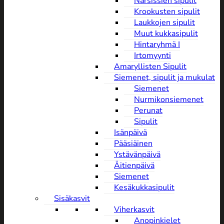
Narsissien sipulit
Krookusten sipulit
Laukkojen sipulit
Muut kukkasipulit
Hintaryhmä I
Irtomyynti
Amaryllisten Sipulit
Siemenet, sipulit ja mukulat
Siemenet
Nurmikonsiemenet
Perunat
Sipulit
Isänpäivä
Pääsiäinen
Ystävänpäivä
Äitienpäivä
Siemenet
Kesäkukkasipulit
Sisäkasvit
Viherkasvit
Anopinkielet