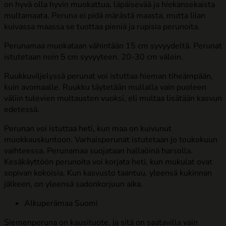
on hyvä olla hyvin muokattua, läpäisevää ja hiekansekaista
multamaata. Peruna ei pidä märästä maasta, mutta liian
kuivassa maassa se tuottaa pieniä ja rupisia perunoita.
Perunamaa muokataan vähintään 15 cm syvyydeltä. Perunat
istutetaan noin 5 cm syvyyteen, 20-30 cm välein.
Ruukkuviljelyssä perunat voi istuttaa hieman tiheämpään,
kuin avomaalle. Ruukku täytetään mullalla vain puoleen
väliin tulevien multausten vuoksi, eli multaa lisätään kasvun
edetessä.
Perunan voi istuttaa heti, kun maa on kuivunut
muokkauskuntoon. Varhaisperunat istutetaan jo toukokuun
vaihteessa. Perunamaa suojataan hallaöinä harsolla.
Kesäkäyttöön perunoita voi korjata heti, kun mukulat ovat
sopivan kokoisia. Kun kasvusto taantuu, yleensä kukinnan
jälkeen, on yleensä sadonkorjuun aika.
Alkuperämaa Suomi
Siemenperuna on kausituote, ja sitä on saatavilla vain