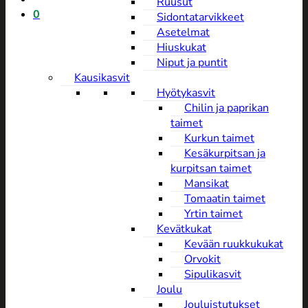
Ruusut
0
Sidontatarvikkeet
Asetelmat
Hiuskukat
Niput ja puntit
Kausikasvit
Hyötykasvit
Chilin ja paprikan
taimet
Kurkun taimet
Kesäkurpitsan ja
kurpitsan taimet
Mansikat
Tomaatin taimet
Yrtin taimet
Kevätkukat
Kevään ruukkukukat
Orvokit
Sipulikasvit
Joulu
Jouluistutukset