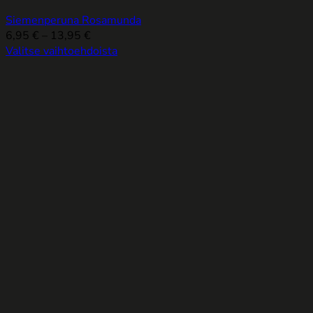
Siemenperuna Rosamunda
Hintaluokka:
6,95
€
–
13,95
€
6,95 €
Valitse vaihtoehdoista
Tällä
-
tuotteella
13,95 €
on
useampi
muunnelma.
Voit
tehdä
valinnat
tuotteen
sivulla.