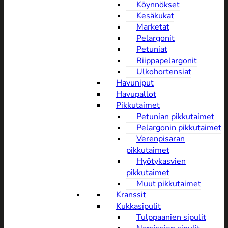
Köynnökset
Kesäkukat
Marketat
Pelargonit
Petuniat
Riippapelargonit
Ulkohortensiat
Havuniput
Havupallot
Pikkutaimet
Petunian pikkutaimet
Pelargonin pikkutaimet
Verenpisaran
pikkutaimet
Hyötykasvien
pikkutaimet
Muut pikkutaimet
Kranssit
Kukkasipulit
Tulppaanien sipulit