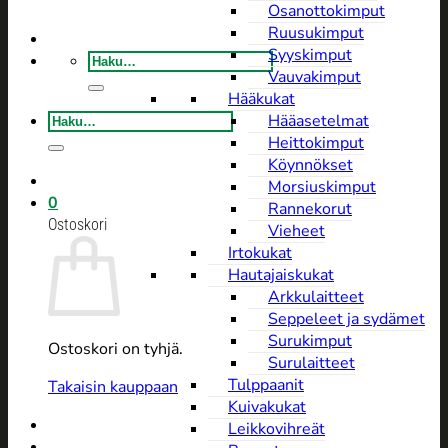
Osanottokimput
Ruusukimput
Syyskimput
Etsi:
Vauvakimput
Hääkukat
Etsi:
Hääasetelmat
Heittokimput
Köynnökset
Morsiuskimput
0
Rannekorut
Ostoskori
Vieheet
Irtokukat
Hautajaiskukat
Arkkulaitteet
Seppeleet ja sydämet
Surukimput
Ostoskori on tyhjä.
Surulaitteet
Tulppaanit
Takaisin kauppaan
Kuivakukat
Leikkovihreät