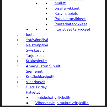
Mullat
SisäTarvikkeet
Kasvinsuojelu
Pakkaustarvikkeet
Puutarhatarvikkeet
Floristiset tarvikkeet
Joulu
Ystävänpäivä
NaistenpäIvä
Syyskasvit
Tarjoukset
Kukkasipulit
Amaryllisten Sipulit
Siemenet
Kesäkukkasipulit
Viherkasvit
Black Friday
Palvelut
Joulukukat yrityksille
Viherkasvit ja ruukut yrityksille