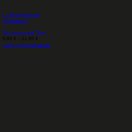
Lisää toivelistaan
Pikakatselu
Siemenperuna Timo
Hintaluokka:
5,95
€
–
21,95
€
5,95 €
Valitse vaihtoehdoista
Tällä
-
tuotteella
21,95 €
on
useampi
muunnelma.
Voit
tehdä
valinnat
tuotteen
sivulla.