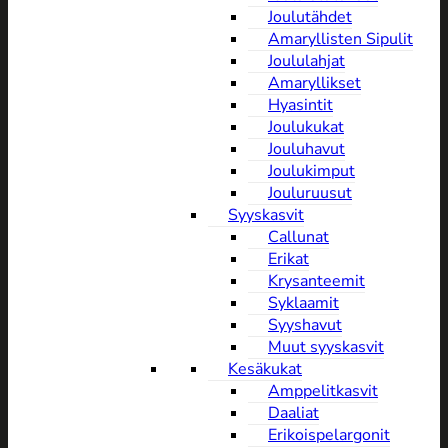
Joulutähdet
Amaryllisten Sipulit
Joululahjat
Amaryllikset
Hyasintit
Joulukukat
Jouluhavut
Joulukimput
Jouluruusut
Syyskasvit
Callunat
Erikat
Krysanteemit
Syklaamit
Syyshavut
Muut syyskasvit
Kesäkukat
Amppelitkasvit
Daaliat
Erikoispelargonit