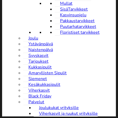
Mullat
SisäTarvikkeet
Kasvinsuojelu
Pakkaustarvikkeet
Puutarhatarvikkeet
Floristiset tarvikkeet
Joulu
Ystävänpäivä
NaistenpäIvä
Syyskasvit
Tarjoukset
Kukkasipulit
Amaryllisten Sipulit
Siemenet
Kesäkukkasipulit
Viherkasvit
Black Friday
Palvelut
Joulukukat yrityksille
Viherkasvit ja ruukut yrityksille