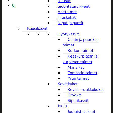
Ruusut
0
Sidontatarvikkeet
Asetelmat
Hiuskukat
Niput ja puntit
Kausikasvit
Hyötykasvit
Chilin ja paprikan
taimet
Kurkun taimet
Kesäkurpitsan ja
kurpitsan taimet
Mansikat
Tomaatin taimet
Yrtin taimet
Kevätkukat
Kevään ruukkukukat
Orvokit
Sipulikasvit
Joulu
Jouluistutukset