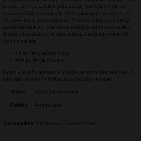
kasvin siirtely saa kukat putoamaan.
Soihtuköynnöksen
seuraavaa kukintaa voi edistää lepokaudella viileässä, 12-
18 asteisessa, kasvupaikassa. Talvella soihtuköynnöksiä
kastellaan niukasti. Kasvia voi lisätä keväällä lepokauden
jälkeen pistokkaista tai taivukkaista. Juurtumista edistää
lämmin paikka.
14 cm amppeliruukussa
Alkuperämaa Hollanti
Kuvan yksilö kuvaa kasvia otollisissa olosuihteissa. Kasvin
ulkonäkö ja koko vaihtelee kasvukauden mukaan.
Paino
10 kg (kilogramma)
Ruukku
Amppelissa
Kasvupaikka
Aurinkoinen, Puolivarjoinen