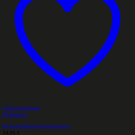
Lisää toivelistaan
Pikakatselu
Kirjosoihtuköynnös amppelissa
34,95
€