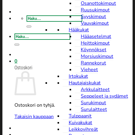
Osanottokimput
Ruusukimput
Syyskimput
Etsi:
Vauvakimput
Hääkukat
Etsi:
Hääasetelmat
Heittokimput
Köynnökset
Morsiuskimput
0
Rannekorut
Ostoskori
Vieheet
Irtokukat
Hautajaiskukat
Arkkulaitteet
Seppeleet ja sydämet
Surukimput
Ostoskori on tyhjä.
Surulaitteet
Tulppaanit
Takaisin kauppaan
Kuivakukat
Leikkovihreät