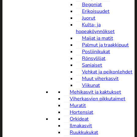
Begoniat
Erikoisuudet
Juorut
Kulta- ja
hopeaköynnökset
Maijat ja matit
Palmut ja traakkipuut
Posliinikukat
Rönsyliljat
Saniaiset
Vehkat ja peikonlehdet
Muut viherkasvit
Viikunat
Mehikasvit ja kaktukset
Viherkasvien pikkutaimet
Muratit
Hortensiat
Orkideat
Ilmakasvit
Ruukkukukat