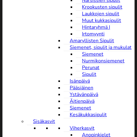
Narsissien sipulit
Krookusten sipulit
Laukkojen sipulit
Muut kukkasipulit
Hintaryhmä I
Irtomyynti
Amaryllisten Sipulit
Siemenet, sipulit ja mukulat
Siemenet
Nurmikonsiemenet
Perunat
Sipulit
Isänpäivä
Pääsiäinen
Ystävänpäivä
Äitienpäivä
Siemenet
Kesäkukkasipulit
Sisäkasvit
Viherkasvit
Anopinkielet