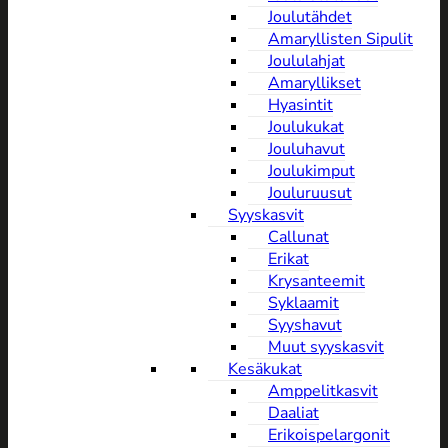
Joulutähdet
Amaryllisten Sipulit
Joululahjat
Amaryllikset
Hyasintit
Joulukukat
Jouluhavut
Joulukimput
Jouluruusut
Syyskasvit
Callunat
Erikat
Krysanteemit
Syklaamit
Syyshavut
Muut syyskasvit
Kesäkukat
Amppelitkasvit
Daaliat
Erikoispelargonit