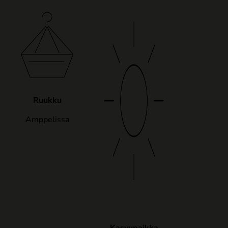
Ruukku
Amppelissa