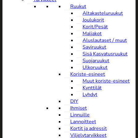
Ruukut
Altakasteluruukut
Joulukorit
Korit/Pesät
Maljakot
Aluslautaset / muut
Saviruukut
Sisä Kasvatusruukut
Suojaruukut
Ulkoruukut
Koriste-esineet
Muut koriste-esineet
Kynttilät
Lyhdyt
DIY
Ihmiset
Linnuille
Lannoitteet
Kortit ja adressit
Viljelytarvikkeet