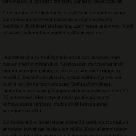
torvimaiset ja väriltään oranssit, punaiset tai purppurat.
Yleisimmin soihtuköynnöksiä käytetään amppelikasveina.
Soihtuköynnökset ovat pääasiassa köynnöstäviä tai
puolittain jäykkävartisia kasveja. Luonnossa useimmat niistä
kasvavat sademetsän puiden päällyskasveina.
Soihtuköynnöksen hoito
Huonekasvina soihtuköynnöksen versot kasvavat noin
puolen metrin mittaisiksi. Kukkiessaan muodostaa tiiviit
kimput versojen päihin, lajista ja kasvuoloista riippuen
keväällä, kesällä tai syksyllä. Joskus soihtuköynnös voi
kukkia parikin kertaa vuodessa.
Soihtuköynnökset
sijoitetaan valoisaan ja lämpimään kasvupaikkaan, noin 20-
25 asteeseen. Menestyvät myös puolivarjossa tai
kohtalaisessa varjossa, mutta eivät kestä suoraa
auringonpaistetta.
Soihtuköynnöksiä kastellaan säännöllisesti, mutta mullan
annetaan kuivahtaa kastelujen välillä. Kasvia lannoitetaan
kasvukaudella kerran kuussa. Kukinnan aikana suihkutus ja