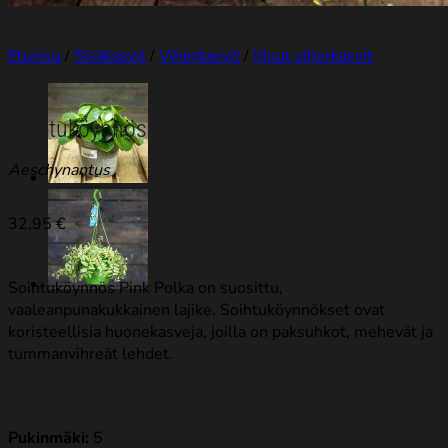
Etusivu
/
Sisäkasvit
/
Viherkasvit
/
Muut viherkasvit
Soihtuköynnös Pink Polka
Aeschynantus
32,95
€
Soihtuköynnös Pink Polka on suosittu,
vaaleanpunakukkainen lajike.
Soihtuköynnökset ovat
koristeellisia huonekasveja, joilla on paksuhkot, mehevät ja
tummanvihreät lehdet.
MYYMÄLÄSAATAVUUS
Pukinmäki:
5