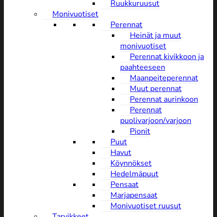
Ruukkuruusut
Monivuotiset
Perennat
Heinät ja muut
monivuotiset
Perennat kivikkoon ja
paahteeseen
Maanpeiteperennat
Muut perennat
Perennat aurinkoon
Perennat
puolivarjoon/varjoon
Pionit
Puut
Havut
Köynnökset
Hedelmäpuut
Pensaat
Marjapensaat
Monivuotiset ruusut
Tarvikkeet