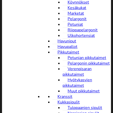
Köynnökset
Kesäkukat
Marketat
Pelargonit
Petuniat
Riippapelargonit
Ulkohortensiat
Havuniput
Havupallot
Pikkutaimet
Petunian pikkutaimet
Pelargonin pikkutaimet
Verenpisaran
pikkutaimet
Hyötykasvien
pikkutaimet
Muut pikkutaimet
Kranssit
Kukkasipulit
Tulppaanien sipulit