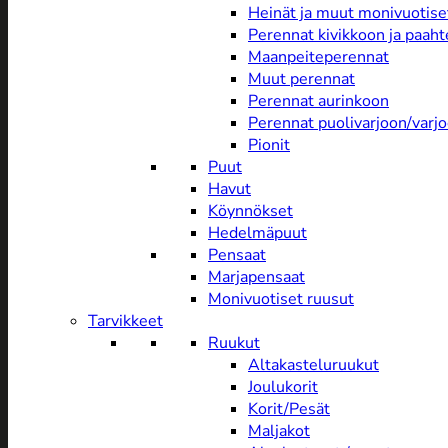
Heinät ja muut monivuotise
Perennat kivikkoon ja paah
Maanpeiteperennat
Muut perennat
Perennat aurinkoon
Perennat puolivarjoon/varj
Pionit
Puut
Havut
Köynnökset
Hedelmäpuut
Pensaat
Marjapensaat
Monivuotiset ruusut
Tarvikkeet
Ruukut
Altakasteluruukut
Joulukorit
Korit/Pesät
Maljakot