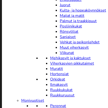
Juorut
Kulta- ja hopeaköynnökset
Maijat ja matit
Palmut ja traakkipuut
Posliinikukat
Rönsyliljat
Saniaiset
Vehkat ja peikonlehdet
Muut viherkasvit
Viikunat
Mehikasvit ja kaktukset
Viherkasvien pikkutaimet
Muratit
Hortensiat
Orkideat
Ilmakasvit
Ruukkukukat
Ruukkuruusut
Monivuotiset
Perennat