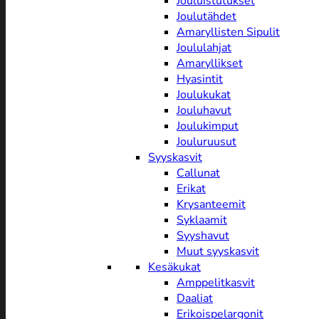
Jouluistutukset
Joulutähdet
Amaryllisten Sipulit
Joululahjat
Amaryllikset
Hyasintit
Joulukukat
Jouluhavut
Joulukimput
Jouluruusut
Syyskasvit
Callunat
Erikat
Krysanteemit
Syklaamit
Syyshavut
Muut syyskasvit
Kesäkukat
Amppelitkasvit
Daaliat
Erikoispelargonit