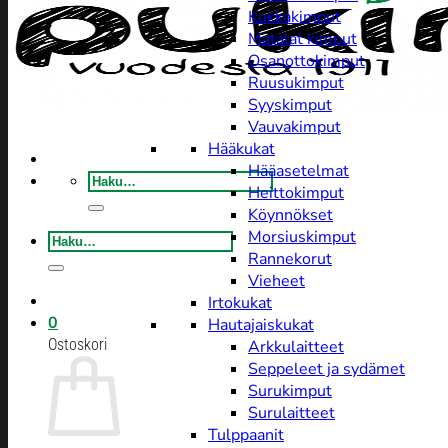
Kukkakimput
Matalat kimput
Osanottokimput
Ruusukimput
Syyskimput
Vauvakimput
Hääkukat
Hääasetelmat
Etsi:
Heittokimput
Köynnökset
Morsiuskimput
Etsi:
Rannekorut
Vieheet
Irtokukat
0
Hautajaiskukat
Ostoskori
Arkkulaitteet
Seppeleet ja sydämet
Surukimput
Surulaitteet
Tulppaanit