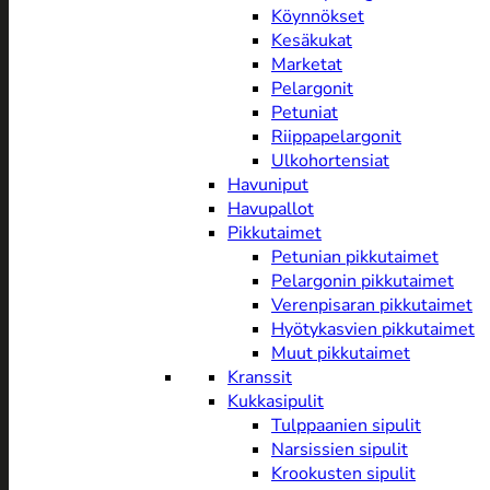
Köynnökset
Kesäkukat
Marketat
Pelargonit
Petuniat
Riippapelargonit
Ulkohortensiat
Havuniput
Havupallot
Pikkutaimet
Petunian pikkutaimet
Pelargonin pikkutaimet
Verenpisaran pikkutaimet
Hyötykasvien pikkutaimet
Muut pikkutaimet
Kranssit
Kukkasipulit
Tulppaanien sipulit
Narsissien sipulit
Krookusten sipulit