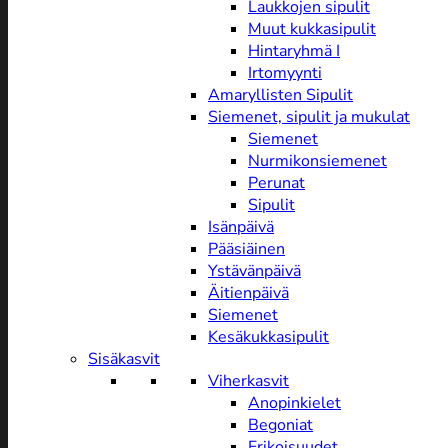
Laukkojen sipulit
Muut kukkasipulit
Hintaryhmä I
Irtomyynti
Amaryllisten Sipulit
Siemenet, sipulit ja mukulat
Siemenet
Nurmikonsiemenet
Perunat
Sipulit
Isänpäivä
Pääsiäinen
Ystävänpäivä
Äitienpäivä
Siemenet
Kesäkukkasipulit
Sisäkasvit
Viherkasvit
Anopinkielet
Begoniat
Erikoisuudet