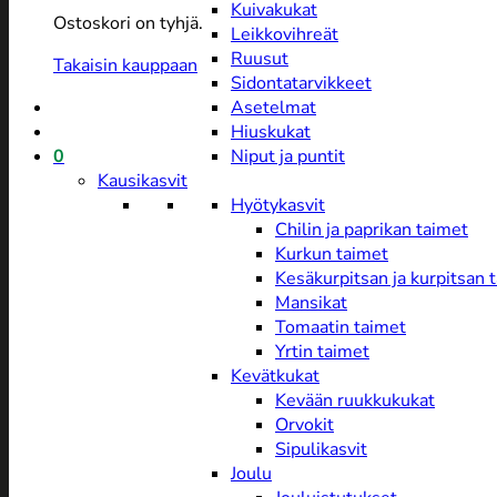
Kuivakukat
Ostoskori on tyhjä.
Leikkovihreät
Ruusut
Takaisin kauppaan
Sidontatarvikkeet
Asetelmat
Hiuskukat
0
Niput ja puntit
Kausikasvit
Hyötykasvit
Chilin ja paprikan taimet
Kurkun taimet
Kesäkurpitsan ja kurpitsan 
Mansikat
Tomaatin taimet
Yrtin taimet
Kevätkukat
Kevään ruukkukukat
Orvokit
Sipulikasvit
Joulu