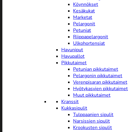
Köynnökset
Kesäkukat
Marketat
Pelargonit
Petuniat
Riippapelargonit
Ulkohortensiat
Havuniput
Havupallot
Pikkutaimet
Petunian pikkutaimet
Pelargonin pikkutaimet
Verenpisaran pikkutaimet
Hyötykasvien pikkutaimet
Muut pikkutaimet
Kranssit
Kukkasipulit
Tulppaanien sipulit
Narsissien sipulit
Krookusten sipulit