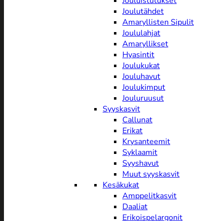
Jouluistutukset
Joulutähdet
Amaryllisten Sipulit
Joululahjat
Amaryllikset
Hyasintit
Joulukukat
Jouluhavut
Joulukimput
Jouluruusut
Syyskasvit
Callunat
Erikat
Krysanteemit
Syklaamit
Syyshavut
Muut syyskasvit
Kesäkukat
Amppelitkasvit
Daaliat
Erikoispelargonit