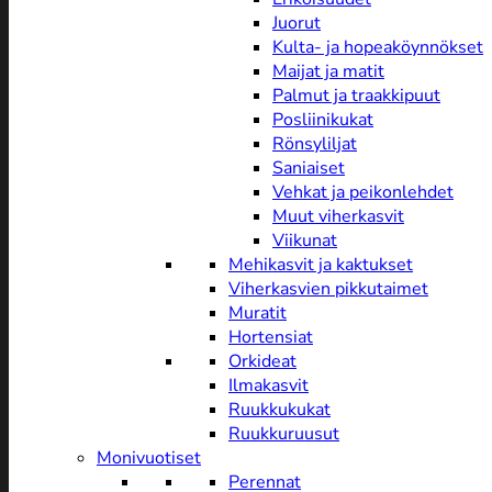
Juorut
Kulta- ja hopeaköynnökset
Maijat ja matit
Palmut ja traakkipuut
Posliinikukat
Rönsyliljat
Saniaiset
Vehkat ja peikonlehdet
Muut viherkasvit
Viikunat
Mehikasvit ja kaktukset
Viherkasvien pikkutaimet
Muratit
Hortensiat
Orkideat
Ilmakasvit
Ruukkukukat
Ruukkuruusut
Monivuotiset
Perennat