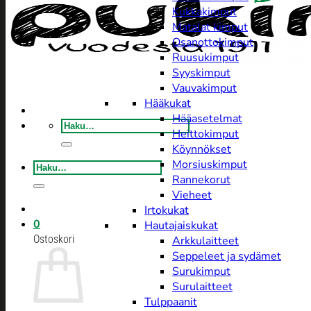
Kukkakimput
Matalat kimput
Osanottokimput
Ruusukimput
Syyskimput
Vauvakimput
Hääkukat
Hääasetelmat
Etsi:
Heittokimput
Köynnökset
Morsiuskimput
Etsi:
Rannekorut
Vieheet
Irtokukat
0
Hautajaiskukat
Ostoskori
Arkkulaitteet
Seppeleet ja sydämet
Surukimput
Surulaitteet
Tulppaanit