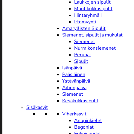
Laukkojen sipulit
Muut kukkasipulit
Hintaryhmä I
Irtomyynti
Amaryllisten Sipulit
Siemenet, sipulit ja mukulat
Siemenet
Nurmikonsiemenet
Perunat
Sipulit
Isänpäivä
Pääsiäinen
Ystävänpäivä
Äitienpäivä
Siemenet
Kesäkukkasipulit
Sisäkasvit
Viherkasvit
Anopinkielet
Begoniat
Erikoisuudet