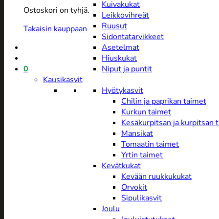
Kuivakukat
Ostoskori on tyhjä.
Leikkovihreät
Ruusut
Takaisin kauppaan
Sidontatarvikkeet
Asetelmat
Hiuskukat
0
Niput ja puntit
Kausikasvit
Hyötykasvit
Chilin ja paprikan taimet
Kurkun taimet
Kesäkurpitsan ja kurpitsan 
Mansikat
Tomaatin taimet
Yrtin taimet
Kevätkukat
Kevään ruukkukukat
Orvokit
Sipulikasvit
Joulu