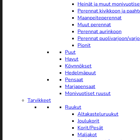
Heinät ja muut monivuotise
Perennat kivikkoon ja paah
Maanpeiteperennat
Muut perennat
Perennat aurinkoon
Perennat puolivarjoon/varj
Pionit
Puut
Havut
Köynnökset
Hedelmäpuut
Pensaat
Marjapensaat
Monivuotiset ruusut
Tarvikkeet
Ruukut
Altakasteluruukut
Joulukorit
Korit/Pesät
Maljakot