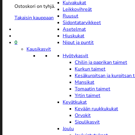
Kuivakukat
Ostoskori on tyhjä.
Leikkovihreät
Ruusut
Takaisin kauppaan
Sidontatarvikkeet
Asetelmat
Hiuskukat
0
Niput ja puntit
Kausikasvit
Hyötykasvit
Chilin ja paprikan taimet
Kurkun taimet
Kesäkurpitsan ja kurpitsan 
Mansikat
Tomaatin taimet
Yrtin taimet
Kevätkukat
Kevään ruukkukukat
Orvokit
Sipulikasvit
Joulu