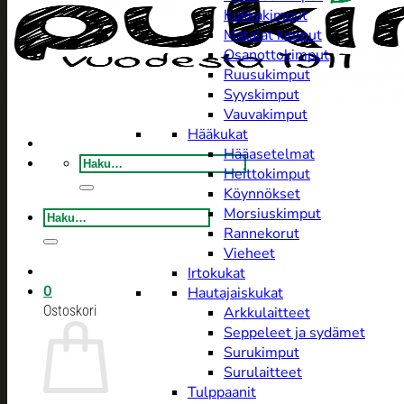
Kukkakimput
Matalat kimput
Osanottokimput
Ruusukimput
Syyskimput
Vauvakimput
Hääkukat
Hääasetelmat
Etsi:
Heittokimput
Köynnökset
Morsiuskimput
Etsi:
Rannekorut
Vieheet
Irtokukat
0
Hautajaiskukat
Ostoskori
Arkkulaitteet
Seppeleet ja sydämet
Surukimput
Surulaitteet
Tulppaanit