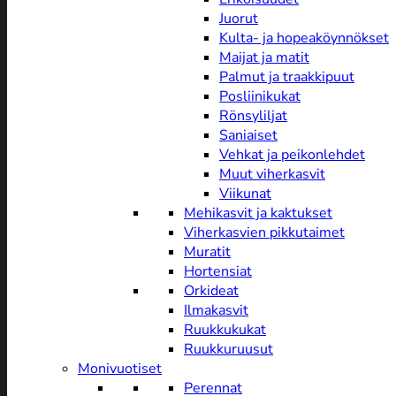
Juorut
Kulta- ja hopeaköynnökset
Maijat ja matit
Palmut ja traakkipuut
Posliinikukat
Rönsyliljat
Saniaiset
Vehkat ja peikonlehdet
Muut viherkasvit
Viikunat
Mehikasvit ja kaktukset
Viherkasvien pikkutaimet
Muratit
Hortensiat
Orkideat
Ilmakasvit
Ruukkukukat
Ruukkuruusut
Monivuotiset
Perennat