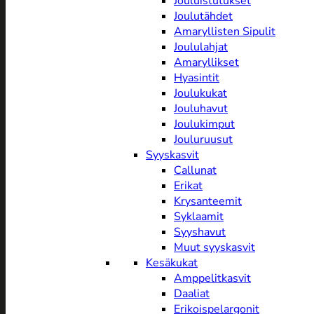
Jouluistutukset
Joulutähdet
Amaryllisten Sipulit
Joululahjat
Amaryllikset
Hyasintit
Joulukukat
Jouluhavut
Joulukimput
Jouluruusut
Syyskasvit
Callunat
Erikat
Krysanteemit
Syklaamit
Syyshavut
Muut syyskasvit
Kesäkukat
Amppelitkasvit
Daaliat
Erikoispelargonit