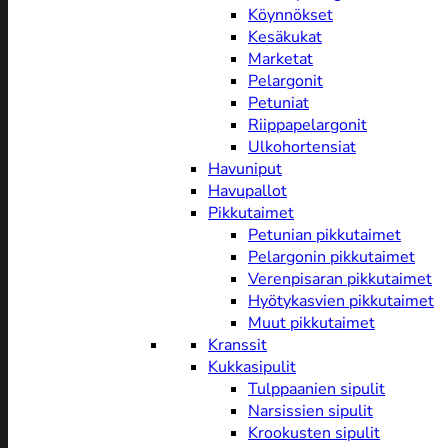
Köynnökset
Kesäkukat
Marketat
Pelargonit
Petuniat
Riippapelargonit
Ulkohortensiat
Havuniput
Havupallot
Pikkutaimet
Petunian pikkutaimet
Pelargonin pikkutaimet
Verenpisaran pikkutaimet
Hyötykasvien pikkutaimet
Muut pikkutaimet
Kranssit
Kukkasipulit
Tulppaanien sipulit
Narsissien sipulit
Krookusten sipulit