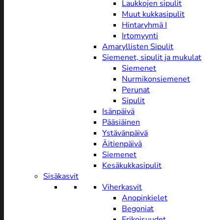
Laukkojen sipulit
Muut kukkasipulit
Hintaryhmä I
Irtomyynti
Amaryllisten Sipulit
Siemenet, sipulit ja mukulat
Siemenet
Nurmikonsiemenet
Perunat
Sipulit
Isänpäivä
Pääsiäinen
Ystävänpäivä
Äitienpäivä
Siemenet
Kesäkukkasipulit
Sisäkasvit
Viherkasvit
Anopinkielet
Begoniat
Erikoisuudet