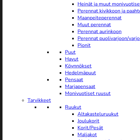
Heinät ja muut monivuotise
Perennat kivikkoon ja paah
Maanpeiteperennat
Muut perennat
Perennat aurinkoon
Perennat puolivarjoon/varj
Pionit
Puut
Havut
Köynnökset
Hedelmäpuut
Pensaat
Marjapensaat
Monivuotiset ruusut
Tarvikkeet
Ruukut
Altakasteluruukut
Joulukorit
Korit/Pesät
Maljakot