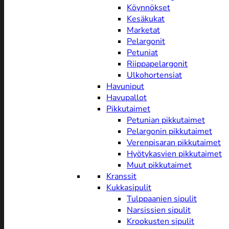
Köynnökset
Kesäkukat
Marketat
Pelargonit
Petuniat
Riippapelargonit
Ulkohortensiat
Havuniput
Havupallot
Pikkutaimet
Petunian pikkutaimet
Pelargonin pikkutaimet
Verenpisaran pikkutaimet
Hyötykasvien pikkutaimet
Muut pikkutaimet
Kranssit
Kukkasipulit
Tulppaanien sipulit
Narsissien sipulit
Krookusten sipulit