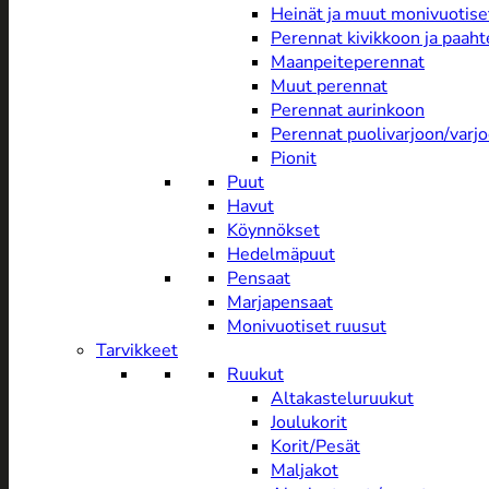
Heinät ja muut monivuotise
Perennat kivikkoon ja paah
Maanpeiteperennat
Muut perennat
Perennat aurinkoon
Perennat puolivarjoon/varj
Pionit
Puut
Havut
Köynnökset
Hedelmäpuut
Pensaat
Marjapensaat
Monivuotiset ruusut
Tarvikkeet
Ruukut
Altakasteluruukut
Joulukorit
Korit/Pesät
Maljakot