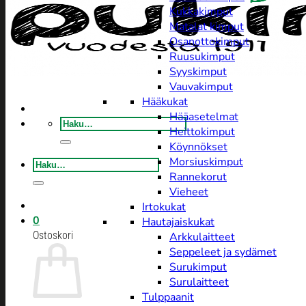
Kukkakimput
Matalat kimput
Osanottokimput
Ruusukimput
Syyskimput
Vauvakimput
Hääkukat
Hääasetelmat
Etsi:
Heittokimput
Köynnökset
Morsiuskimput
Etsi:
Rannekorut
Vieheet
Irtokukat
0
Hautajaiskukat
Ostoskori
Arkkulaitteet
Seppeleet ja sydämet
Surukimput
Surulaitteet
Tulppaanit