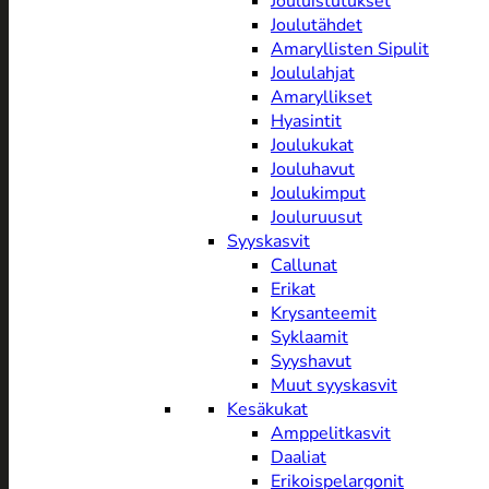
Jouluistutukset
Joulutähdet
Amaryllisten Sipulit
Joululahjat
Amaryllikset
Hyasintit
Joulukukat
Jouluhavut
Joulukimput
Jouluruusut
Syyskasvit
Callunat
Erikat
Krysanteemit
Syklaamit
Syyshavut
Muut syyskasvit
Kesäkukat
Amppelitkasvit
Daaliat
Erikoispelargonit