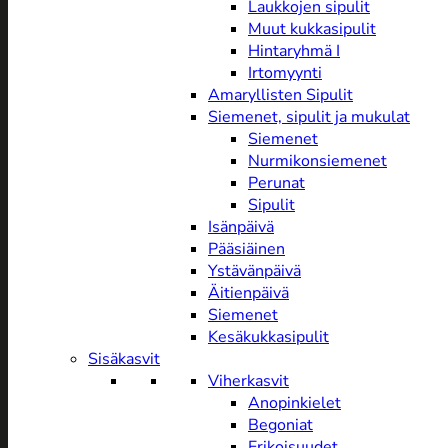
Laukkojen sipulit
Muut kukkasipulit
Hintaryhmä I
Irtomyynti
Amaryllisten Sipulit
Siemenet, sipulit ja mukulat
Siemenet
Nurmikonsiemenet
Perunat
Sipulit
Isänpäivä
Pääsiäinen
Ystävänpäivä
Äitienpäivä
Siemenet
Kesäkukkasipulit
Sisäkasvit
Viherkasvit
Anopinkielet
Begoniat
Erikoisuudet