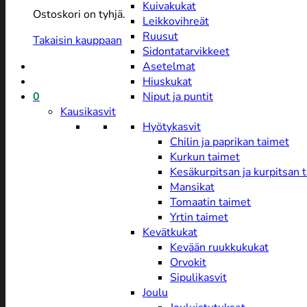
Kuivakukat
Ostoskori on tyhjä.
Leikkovihreät
Ruusut
Takaisin kauppaan
Sidontatarvikkeet
Asetelmat
Hiuskukat
0
Niput ja puntit
Kausikasvit
Hyötykasvit
Chilin ja paprikan taimet
Kurkun taimet
Kesäkurpitsan ja kurpitsan 
Mansikat
Tomaatin taimet
Yrtin taimet
Kevätkukat
Kevään ruukkukukat
Orvokit
Sipulikasvit
Joulu