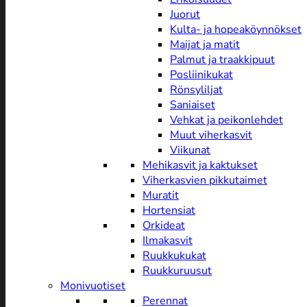
Juorut
Kulta- ja hopeaköynnökset
Maijat ja matit
Palmut ja traakkipuut
Posliinikukat
Rönsyliljat
Saniaiset
Vehkat ja peikonlehdet
Muut viherkasvit
Viikunat
Mehikasvit ja kaktukset
Viherkasvien pikkutaimet
Muratit
Hortensiat
Orkideat
Ilmakasvit
Ruukkukukat
Ruukkuruusut
Monivuotiset
Perennat