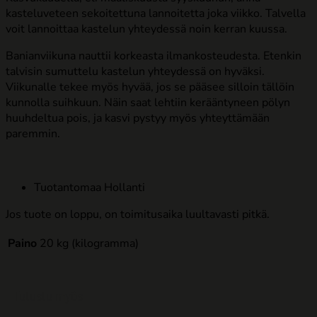
kasteluveteen sekoitettuna lannoitetta joka viikko. Talvella
voit lannoittaa kastelun yhteydessä noin kerran kuussa.
Banianviikuna nauttii korkeasta ilmankosteudesta. Etenkin
talvisin sumuttelu kastelun yhteydessä on hyväksi.
Viikunalle tekee myös hyvää, jos se pääsee silloin tällöin
kunnolla suihkuun. Näin saat lehtiin kerääntyneen pölyn
huuhdeltua pois, ja kasvi pystyy myös yhteyttämään
paremmin.
Tuotantomaa Hollanti
Jos tuote on loppu, on toimitusaika luultavasti pitkä.
Paino
20 kg (kilogramma)
Tutustu myös