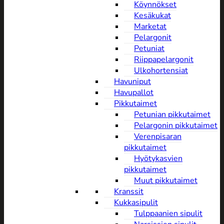
Köynnökset
Kesäkukat
Marketat
Pelargonit
Petuniat
Riippapelargonit
Ulkohortensiat
Havuniput
Havupallot
Pikkutaimet
Petunian pikkutaimet
Pelargonin pikkutaimet
Verenpisaran
pikkutaimet
Hyötykasvien
pikkutaimet
Muut pikkutaimet
Kranssit
Kukkasipulit
Tulppaanien sipulit