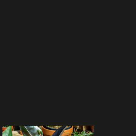
tuotteella
on
useampi
muunnelma.
Voit
tehdä
valinnat
tuotteen
sivulla.