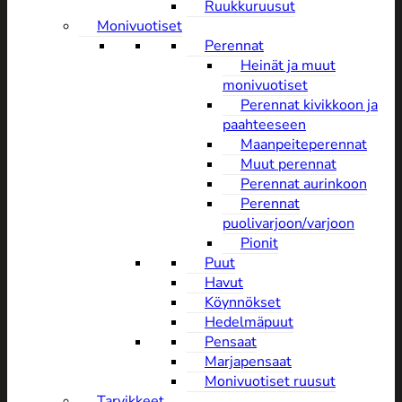
Ruukkuruusut
Monivuotiset
Perennat
Heinät ja muut
monivuotiset
Perennat kivikkoon ja
paahteeseen
Maanpeiteperennat
Muut perennat
Perennat aurinkoon
Perennat
puolivarjoon/varjoon
Pionit
Puut
Havut
Köynnökset
Hedelmäpuut
Pensaat
Marjapensaat
Monivuotiset ruusut
Tarvikkeet