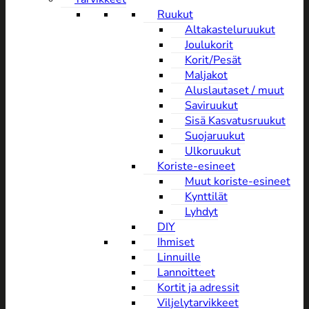
Ruukut
Altakasteluruukut
Joulukorit
Korit/Pesät
Maljakot
Aluslautaset / muut
Saviruukut
Sisä Kasvatusruukut
Suojaruukut
Ulkoruukut
Koriste-esineet
Muut koriste-esineet
Kynttilät
Lyhdyt
DIY
Ihmiset
Linnuille
Lannoitteet
Kortit ja adressit
Viljelytarvikkeet