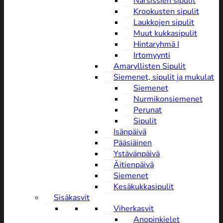
Narsissien sipulit
Krookusten sipulit
Laukkojen sipulit
Muut kukkasipulit
Hintaryhmä I
Irtomyynti
Amaryllisten Sipulit
Siemenet, sipulit ja mukulat
Siemenet
Nurmikonsiemenet
Perunat
Sipulit
Isänpäivä
Pääsiäinen
Ystävänpäivä
Äitienpäivä
Siemenet
Kesäkukkasipulit
Sisäkasvit
Viherkasvit
Anopinkielet