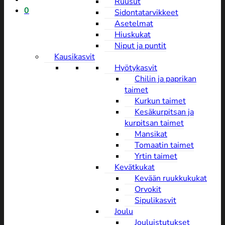
Ruusut
0
Sidontatarvikkeet
Asetelmat
Hiuskukat
Niput ja puntit
Kausikasvit
Hyötykasvit
Chilin ja paprikan
taimet
Kurkun taimet
Kesäkurpitsan ja
kurpitsan taimet
Mansikat
Tomaatin taimet
Yrtin taimet
Kevätkukat
Kevään ruukkukukat
Orvokit
Sipulikasvit
Joulu
Jouluistutukset