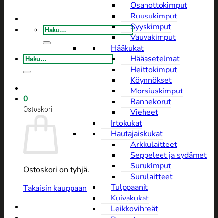
Osanottokimput
Ruusukimput
Syyskimput
Etsi:
Vauvakimput
Hääkukat
Etsi:
Hääasetelmat
Heittokimput
Köynnökset
Morsiuskimput
0
Rannekorut
Ostoskori
Vieheet
Irtokukat
Hautajaiskukat
Arkkulaitteet
Seppeleet ja sydämet
Surukimput
Ostoskori on tyhjä.
Surulaitteet
Tulppaanit
Takaisin kauppaan
Kuivakukat
Leikkovihreät