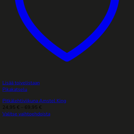
Lisää toivelistaan
Pikakatselu
Pitkälehtiviikuna Amstel King
Hintaluokka:
24,95
€
–
69,95
€
24,95 €
Valitse vaihtoehdoista
Tällä
-
tuotteella
69,95 €
on