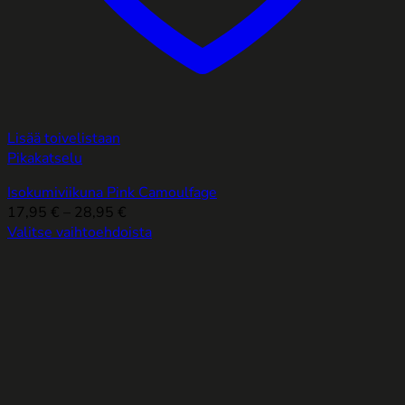
Lisää toivelistaan
Pikakatselu
Isokumiviikuna Pink Camoulfage
Hintaluokka:
17,95
€
–
28,95
€
17,95 €
Valitse vaihtoehdoista
Tällä
-
tuotteella
28,95 €
on
useampi
muunnelma.
Voit
tehdä
valinnat