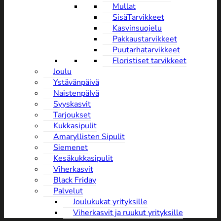
Mullat
SisäTarvikkeet
Kasvinsuojelu
Pakkaustarvikkeet
Puutarhatarvikkeet
Floristiset tarvikkeet
Joulu
Ystävänpäivä
NaistenpäIvä
Syyskasvit
Tarjoukset
Kukkasipulit
Amaryllisten Sipulit
Siemenet
Kesäkukkasipulit
Viherkasvit
Black Friday
Palvelut
Joulukukat yrityksille
Viherkasvit ja ruukut yrityksille