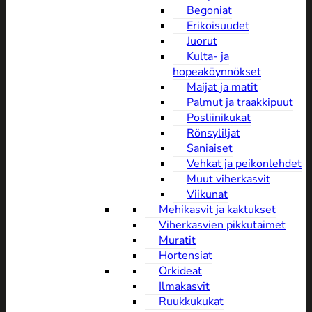
Begoniat
Erikoisuudet
Juorut
Kulta- ja
hopeaköynnökset
Maijat ja matit
Palmut ja traakkipuut
Posliinikukat
Rönsyliljat
Saniaiset
Vehkat ja peikonlehdet
Muut viherkasvit
Viikunat
Mehikasvit ja kaktukset
Viherkasvien pikkutaimet
Muratit
Hortensiat
Orkideat
Ilmakasvit
Ruukkukukat