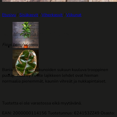
Etusivu
/
Sisäkasvit
/
Viherkasvit
/
Viikunat
Banianviikuna Petite Audrey
Ficus benghalensis
Banianviikuna on viikunoiden sukuun kuuluva trooppinen
puulaji. Audrey Petite lajikkeen lehdet ovat hieman
normaalia pienemmät, kauniin vihreät ja nukkapintaiset.
Tuotetta ei ole varastossa eikä myytävänä.
EAN: 2000000114156
Tuotetunnus:
624153ZZ49
Osasto: