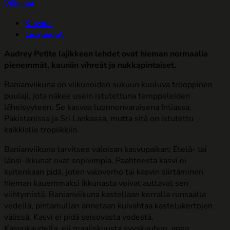
Viikunat
Kuvaus
Lisätiedot
Audrey Petite lajikkeen lehdet ovat hieman normaalia
pienemmät, kauniin vihreät ja nukkapintaiset.
Banianviikuna on viikunoiden sukuun kuuluva trooppinen
puulaji, jota näkee usein istutettuna temppeleiden
läheisyyteen. Se kasvaa luonnonvaraisena Intiassa,
Pakistanissa ja Sri Lankassa, mutta sitä on istutettu
kaikkialle tropiikkiin.
Banianviikuna tarvitsee valoisan kasvupaikan; Etelä- tai
länsi-ikkunat ovat sopivimpia. Paahteesta kasvi ei
kuitenkaan pidä, joten valoverho tai kasvin siirtäminen
hieman kauemmaksi ikkunasta voivat auttavat sen
viihtymistä. Banianviikuna kastellaan kerralla runsaalla
vedellä, pintamullan annetaan kuivahtaa kastelukertojen
välissä. Kasvi ei pidä seisovasta vedestä.
Kasvukaudella, eli maaliskuusta syyskuuhun, anna