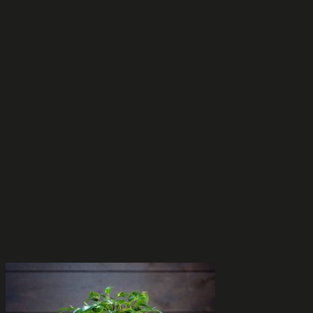
useampi
muunnelma.
Voit
tehdä
valinnat
tuotteen
sivulla.