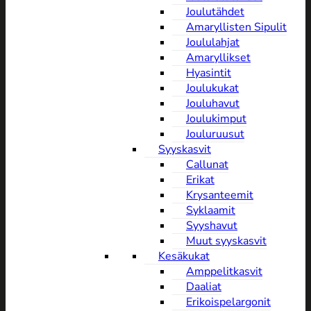
Joulutähdet
Amaryllisten Sipulit
Joululahjat
Amaryllikset
Hyasintit
Joulukukat
Jouluhavut
Joulukimput
Jouluruusut
Syyskasvit
Callunat
Erikat
Krysanteemit
Syklaamit
Syyshavut
Muut syyskasvit
Kesäkukat
Amppelitkasvit
Daaliat
Erikoispelargonit